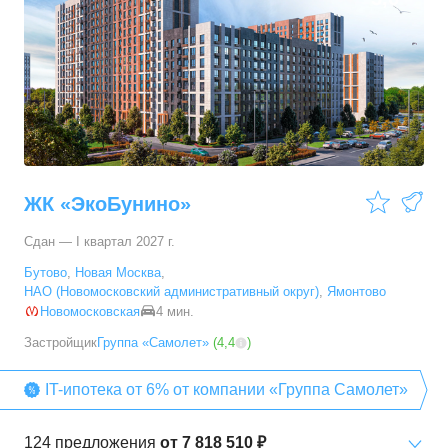
2-комн. кв.
от
16 956 580 ₽
35,8
–
85,2
м²
38
предложений
3-комн. кв.
от
20 703 690 ₽
55,6
–
97,8
м²
19
предложений
4-комн. кв.
от
21 565 130 ₽
65
–
120,8
м²
23
предложения
ЖК «ЭкоБунино»
Сдан — I квартал 2027 г.
Бутово
,
Новая Москва
,
НАО (Новомосковский административный округ)
,
Ямонтово
Новомосковская
4 мин.
Застройщик
Группа «Самолет»
(
4,4
)
IT-ипотека от 6% от компании «Группа Самолет»
124
предложения
от
7 818 510 ₽