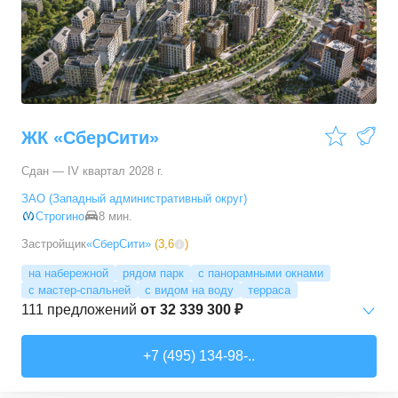
3-комн. кв.
от
17 498 090 ₽
76,45
–
81,28
м²
11
предложений
4-комн. кв.
от
24 367 690 ₽
100,1
–
100,1
м²
1
предложение
ЖК «СберСити»
Сдан — IV квартал 2028 г.
ЗАО (Западный административный округ)
Строгино
8 мин.
Застройщик
«СберСити»
(
3,6
)
на набережной
рядом парк
с панорамными окнами
с мастер-спальней
с видом на воду
терраса
111
предложений
от
32 339 300 ₽
Студии
от
52 215 150 ₽
+7 (495) 134-98-..
65,87
–
74,36
м²
2
предложения