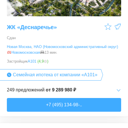
ЖК «Деснаречье»
Сдан
Новая Москва
,
НАО (Новомосковский административный округ)
Новомосковская
13 мин.
Застройщик
А101
(
4,9
)
Семейная ипотека от компании «А101»
249
предложений
от
9 289 980 ₽
Студии
от
9 289 980 ₽
+7 (495) 134-98-..
20,2
–
33,3
м²
14
предложений
1-комн. кв.
от
11 467 530 ₽