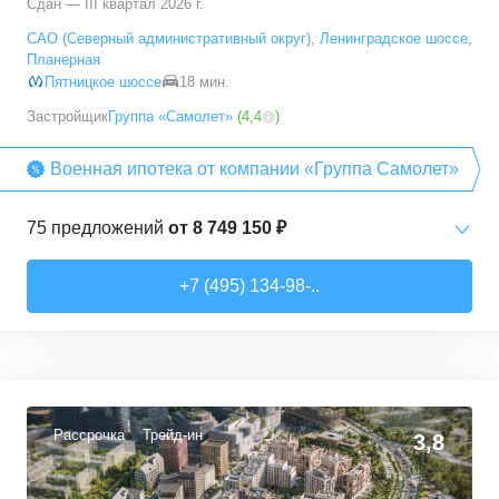
Сдан — III квартал 2026 г.
5+ комн. кв.
от
23 392 790 ₽
САО (Северный административный округ)
,
Ленинградское шоссе
,
94,7
–
94,7
м²
1
предложение
Планерная
Пятницкое шоссе
18 мин.
Застройщик
Группа «Самолет»
(
4,4
)
Военная ипотека от компании «Группа Самолет»
75
предложений
от
8 749 150 ₽
Студии
от
8 749 150 ₽
+7 (495) 134-98-..
22,26
–
38,26
м²
13
предложений
1-комн. кв.
от
10 912 300 ₽
32,74
–
49,35
м²
40
предложений
Рассрочка
Трейд-ин
3,8
2-комн. кв.
от
13 372 380 ₽
53,05
–
62,7
м²
10
предложений