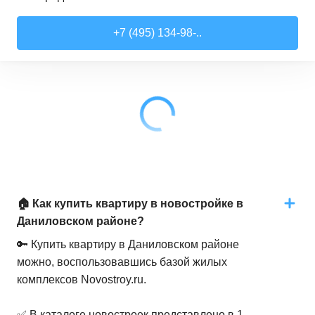
Студии
от
7 818 510 ₽
+7 (495) 134-98-..
21,52
–
28,99
м²
17
предложений
1-комн. кв.
от
9 079 910 ₽
28,6
–
44,16
м²
62
предложения
2-комн. кв.
от
12 322 100 ₽
41,46
–
79,27
м²
33
предложения
3-комн. кв.
от
18 907 030 ₽
🏠 Как купить квартиру в новостройке в
72,9
–
97,93
м²
12
предложений
Даниловском районе?
🔑 Купить квартиру в Даниловском районе
можно, воспользовавшись базой жилых
комплексов Novostroy.ru.
✅ В каталоге новостроек представлено в 1