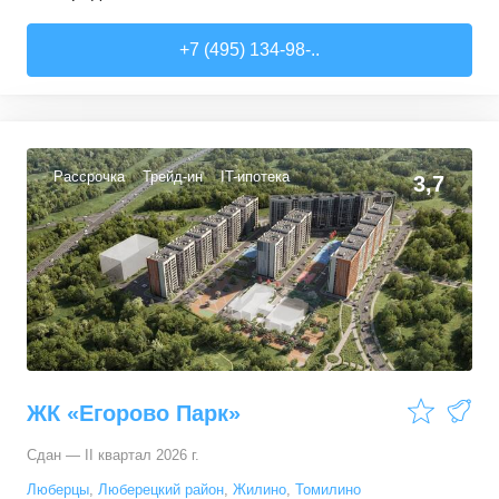
Студии
от
8 886 670 ₽
+7 (495) 134-98-..
20,4
–
22,1
м²
4
предложения
1-комн. кв.
от
11 765 360 ₽
32,7
–
40
м²
12
предложений
Рассрочка
Трейд-ин
IT-ипотека
3,7
2-комн. кв.
от
14 189 400 ₽
35,9
–
101,6
м²
48
предложений
3-комн. кв.
от
18 045 890 ₽
56,4
–
88,2
м²
20
предложений
4-комн. кв.
от
18 893 440 ₽
ЖК «Егорово Парк»
65,6
–
96,7
м²
19
предложений
Сдан — II квартал 2026 г.
Люберцы
,
Люберецкий район
,
Жилино
,
Томилино