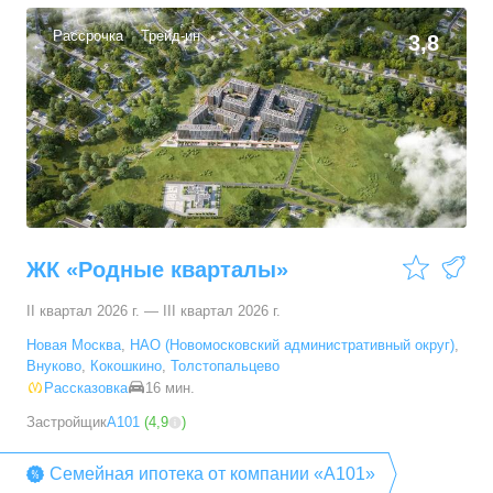
32,2
–
60,2
м²
66
предложений
Рассрочка
Трейд-ин
3,8
2-комн. кв.
от
13 423 960 ₽
39,6
–
81,2
м²
96
предложений
3-комн. кв.
от
15 114 000 ₽
61
–
93,7
м²
61
предложение
4-комн. кв.
от
18 817 270 ₽
ЖК «Родные кварталы»
61,7
–
109,1
м²
12
предложений
II квартал 2026 г. — III квартал 2026 г.
Новая Москва
,
НАО (Новомосковский административный округ)
,
Внуково
,
Кокошкино
,
Толстопальцево
Рассказовка
16 мин.
Застройщик
А101
(
4,9
)
Семейная ипотека от компании «А101»