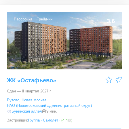
1-комн. кв.
от
32 339 280 ₽
41,6
–
77,94
м²
28
предложений
Рассрочка
Трейд-ин
3,6
2-комн. кв.
от
34 988 690 ₽
62,18
–
100,6
м²
38
предложений
3-комн. кв.
от
40 375 040 ₽
77,2
–
135,81
м²
38
предложений
4-комн. кв.
от
76 386 690 ₽
ЖК «Остафьево»
121,79
–
166,68
м²
4
предложения
Сдан — II квартал 2027 г.
5+ комн. кв.
от
103 333 650 ₽
Бутово
,
Новая Москва
,
178,5
–
178,5
м²
1
предложение
НАО (Новомосковский административный округ)
Бунинская аллея
9 мин.
Застройщик
Группа «Самолет»
(
4,4
)