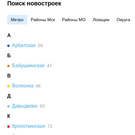
Поиск новостроек
Метро
Районы Мск
Районы МО
Локации
Округа
А
Арбатская
50
Б
Бабушкинская
47
В
Волхонка
66
Д
Давыдково
53
К
Кропоткинская
71