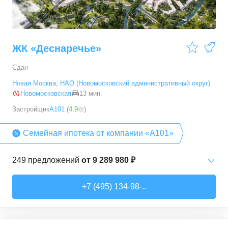
ЖК «Деснаречье»
Сдан
Новая Москва
,
НАО (Новомосковский административный округ)
Новомосковская
13 мин.
Застройщик
А101
(
4,9
)
Семейная ипотека от компании «А101»
249
предложений
от
9 289 980 ₽
Студии
от
9 289 980 ₽
+7 (495) 134-98-..
20,2
–
33,3
м²
14
предложений
1-комн. кв.
от
11 467 530 ₽