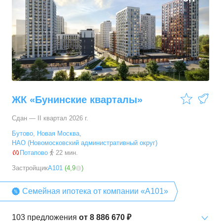
ЖК «Бунинские кварталы»
Сдан — II квартал 2026 г.
Бутово
,
Новая Москва
,
НАО (Новомосковский административный округ)
Потапово
22 мин.
Застройщик
А101
(
4,9
)
Семейная ипотека от компании «А101»
103
предложения
от
8 886 670 ₽