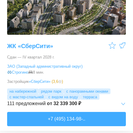
3-комн. кв.
от
17 498 090 ₽
76,45
–
81,28
м²
11
предложений
4-комн. кв.
от
24 367 690 ₽
100,1
–
100,1
м²
1
предложение
ЖК «СберСити»
Сдан — IV квартал 2028 г.
ЗАО (Западный административный округ)
Строгино
8 мин.
Застройщик
«СберСити»
(
3,6
)
на набережной
рядом парк
с панорамными окнами
с мастер-спальней
с видом на воду
терраса
111
предложений
от
32 339 300 ₽
Студии
от
52 215 150 ₽
+7 (495) 134-98-..
65,87
–
74,36
м²
2
предложения