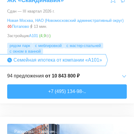
ЖК «Скандинавия»
Сдан — III квартал 2026 г.
Новая Москва
,
НАО (Новомосковский административный округ)
Потапово
13 мин.
Застройщик
А101
(
4,9
)
рядом парк
с меблировкой
с мастер-спальней
с окном в ванной
Семейная ипотека от компании «А101»
94
предложения
от
10 843 800 ₽
Студии
от
10 843 830 ₽
+7 (495) 134-98-..
20,4
–
33,5
м²
6
предложений
1-комн. кв.
от
16 052 930 ₽
29,7
–
54,9
м²
8
предложений
Рассрочка
Трейд-ин
3,6