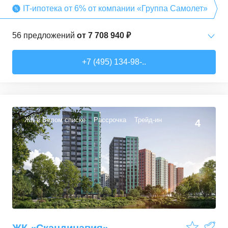
IT-ипотека от 6% от компании «Группа Самолет»
56
предложений
от
7 708 940 ₽
Студии
от
7 708 940 ₽
+7 (495) 134-98-..
22,54
–
27,57
м²
3
предложения
1-комн. кв.
от
9 474 980 ₽
34,71
–
49,54
м²
22
предложения
ЖК в Белом списке
Рассрочка
Трейд-ин
4
2-комн. кв.
от
13 359 260 ₽
50,6
–
60,29
м²
9
предложений
3-комн. кв.
от
16 491 230 ₽
74,3
–
94,8
м²
22
предложения