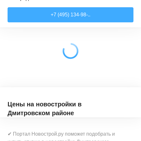
Студии
от
7 818 510 ₽
+7 (495) 134-98-..
21,52
–
28,99
м²
17
предложений
1-комн. кв.
от
9 079 910 ₽
28,6
–
44,16
м²
62
предложения
2-комн. кв.
от
12 322 100 ₽
41,46
–
79,27
м²
33
предложения
3-комн. кв.
от
18 907 030 ₽
72,9
–
97,93
м²
12
предложений
Цены на новостройки
в
Дмитровском районе
✔ Портал Новострой.ру поможет подобрать и