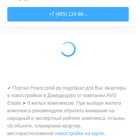
Студии
от
7 818 510 ₽
+7 (495) 134-98-..
21,52
–
28,99
м²
17
предложений
1-комн. кв.
от
9 079 910 ₽
28,6
–
44,16
м²
62
предложения
2-комн. кв.
от
12 322 100 ₽
41,46
–
79,27
м²
33
предложения
3-комн. кв.
от
18 907 030 ₽
✔ Портал Новострой.ру подобрал для Вас квартиры
72,9
–
97,93
м²
12
предложений
в новостройках в Домодедово от компании AVO
Estate ➤ 0 жилых комплексов. При выборе жилого
комплекса рекомендуем обратить внимание на
народный и экспертный рейтинг комплекса, отзывы
об объекте, планировки квартир,
месторасположение
новостройки на карте
,