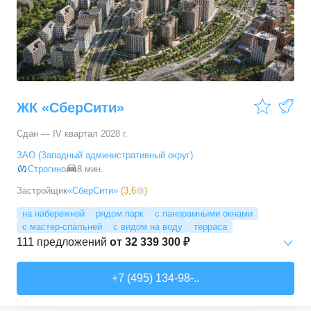
3-комн. кв.
от
17 498 090 ₽
76,45
–
81,28
м²
11
предложений
4-комн. кв.
от
24 367 690 ₽
100,1
–
100,1
м²
1
предложение
ЖК «СберСити»
Сдан — IV квартал 2028 г.
ЗАО (Западный административный округ)
Строгино
8 мин.
Застройщик
«СберСити»
(
3,6
)
на набережной
рядом парк
с панорамными окнами
с мастер-спальней
с видом на воду
терраса
111
предложений
от
32 339 300 ₽
Студии
от
52 215 150 ₽
+7 (495) 134-98-..
65,87
–
74,36
м²
2
предложения