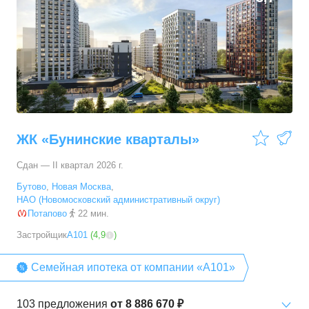
ЖК «Бунинские кварталы»
Сдан — II квартал 2026 г.
Бутово
,
Новая Москва
,
НАО (Новомосковский административный округ)
Потапово
22 мин.
Застройщик
А101
(
4,9
)
Семейная ипотека от компании «А101»
103
предложения
от
8 886 670 ₽