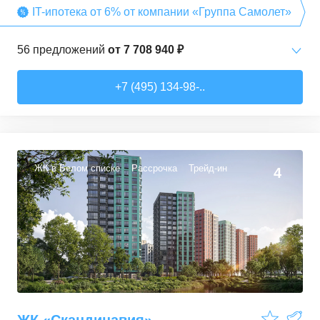
IT-ипотека от 6% от компании «Группа Самолет»
56
предложений
от
7 708 940 ₽
Студии
от
7 708 940 ₽
+7 (495) 134-98-..
22,54
–
27,57
м²
3
предложения
1-комн. кв.
от
9 474 980 ₽
34,71
–
49,54
м²
22
предложения
ЖК в Белом списке
Рассрочка
Трейд-ин
4
2-комн. кв.
от
13 359 260 ₽
50,6
–
60,29
м²
9
предложений
3-комн. кв.
от
16 491 230 ₽
74,3
–
94,8
м²
22
предложения