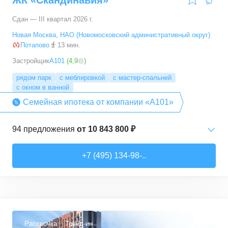
ЖК «Скандинавия»
Сдан — III квартал 2026 г.
Новая Москва
,
НАО (Новомосковский административный округ)
Потапово
13 мин.
Застройщик
А101
(
4,9
)
рядом парк
с меблировкой
с мастер-спальней
с окном в ванной
Семейная ипотека от компании «А101»
94
предложения
от
10 843 800 ₽
Студии
от
10 843 830 ₽
+7 (495) 134-98-..
20,4
–
33,5
м²
6
предложений
1-комн. кв.
от
16 052 930 ₽
29,7
–
54,9
м²
8
предложений
Рассрочка
Трейд-ин
3,6