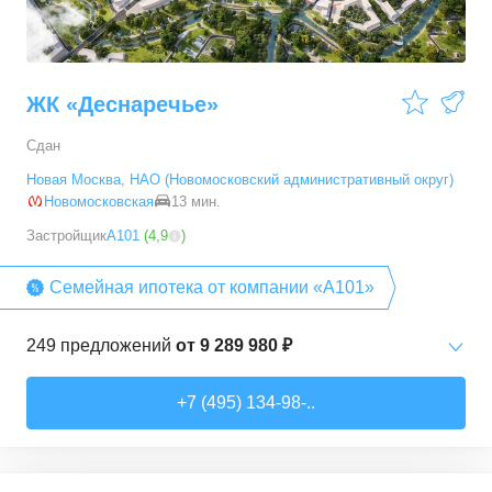
ЖК «Деснаречье»
Сдан
Новая Москва
,
НАО (Новомосковский административный округ)
Новомосковская
13 мин.
Застройщик
А101
(
4,9
)
Семейная ипотека от компании «А101»
249
предложений
от
9 289 980 ₽
Студии
от
9 289 980 ₽
+7 (495) 134-98-..
20,2
–
33,3
м²
14
предложений
1-комн. кв.
от
11 467 530 ₽