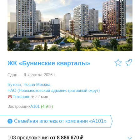
ЖК «Бунинские кварталы»
Сдан — II квартал 2026 г.
Бутово
,
Новая Москва
,
НАО (Новомосковский административный округ)
Потапово
22 мин.
Застройщик
А101
(
4,9
)
Семейная ипотека от компании «А101»
103
предложения
от
8 886 670 ₽