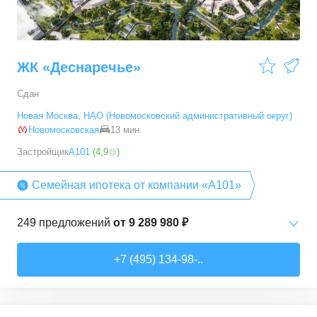
ЖК «Деснаречье»
Сдан
Новая Москва
,
НАО (Новомосковский административный округ)
Новомосковская
13 мин.
Застройщик
А101
(
4,9
)
Семейная ипотека от компании «А101»
249
предложений
от
9 289 980 ₽
Студии
от
9 289 980 ₽
+7 (495) 134-98-..
20,2
–
33,3
м²
14
предложений
1-комн. кв.
от
11 467 530 ₽