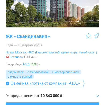
3-комн. кв.
от
14 592 460 ₽
53,6
–
96,9
м²
29
предложений
4-комн. кв.
от
16 964 350 ₽
66,6
–
89,3
м²
5
предложений
ЖК «Скандинавия»
5+ комн. кв.
от
23 392 790 ₽
Сдан — III квартал 2026 г.
94,7
–
94,7
м²
1
предложение
Новая Москва
,
НАО (Новомосковский административный округ)
Потапово
13 мин.
Застройщик
А101
(
4,9
)
рядом парк
с меблировкой
с мастер-спальней
с окном в ванной
Семейная ипотека от компании «А101»
94
предложения
от
10 843 800 ₽