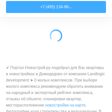
Студии
от
7 708 940 ₽
+7 (495) 134-98-..
22,54
–
27,57
м²
3
предложения
1-комн. кв.
от
9 474 980 ₽
34,71
–
49,54
м²
22
предложения
2-комн. кв.
от
13 359 260 ₽
50,6
–
60,29
м²
9
предложений
3-комн. кв.
от
16 491 230 ₽
✔ Портал Новострой.ру подобрал для Вас квартиры
74,3
–
94,8
м²
22
предложения
в новостройках в Домодедово от компании Landlogic
development ➤ 0 жилых комплексов. При выборе
жилого комплекса рекомендуем обратить внимание
на народный и экспертный рейтинг комплекса,
отзывы об объекте, планировки квартир,
месторасположение
новостройки на карте
,
фотографии хода строительства и визуализации. В