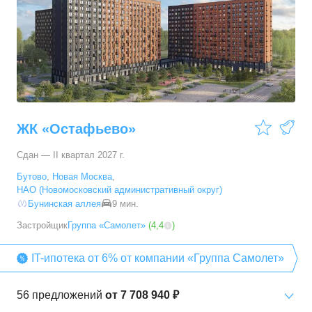
51,07
–
60,72
м²
10
предложений
3-комн. кв.
от
12 641 820 ₽
67,2
–
79,5
м²
31
предложение
ЖК «Остафьево»
Сдан — II квартал 2027 г.
Бутово
,
Новая Москва
,
НАО (Новомосковский административный округ)
Бунинская аллея
9 мин.
Застройщик
Группа «Самолет»
(
4,4
)
IT-ипотека от 6% от компании «Группа Самолет»
56
предложений
от
7 708 940 ₽