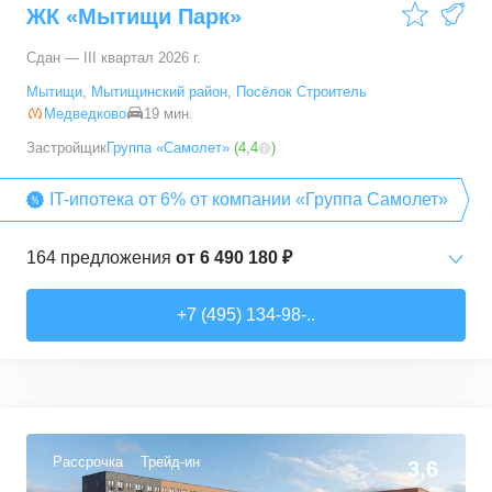
ЖК «Мытищи Парк»
121,79
–
166,68
м²
4
предложения
Сдан — III квартал 2026 г.
5+ комн. кв.
от
103 333 650 ₽
Мытищи
,
Мытищинский район
,
Посёлок Строитель
178,5
–
178,5
м²
1
предложение
Медведково
19 мин.
Застройщик
Группа «Самолет»
(
4,4
)
IT-ипотека от 6% от компании «Группа Самолет»
164
предложения
от
6 490 180 ₽
Студии
от
6 490 180 ₽
+7 (495) 134-98-..
22,82
–
27,14
м²
11
предложений
1-комн. кв.
от
7 123 690 ₽
31,4
–
48,74
м²
112
предложений
Рассрочка
Трейд-ин
3,6
2-комн. кв.
от
10 805 810 ₽