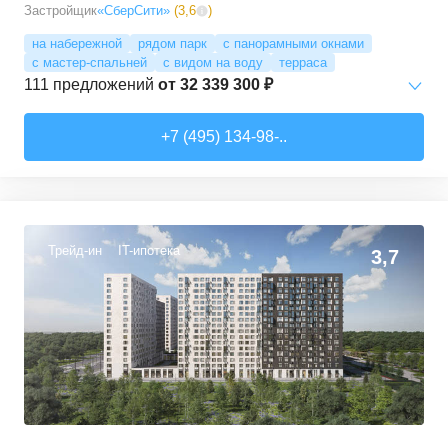
Застройщик
«СберСити»
(
3,6
)
на набережной
рядом парк
с панорамными окнами
с мастер-спальней
с видом на воду
терраса
111
предложений
от
32 339 300 ₽
Студии
от
52 215 150 ₽
+7 (495) 134-98-..
65,87
–
74,36
м²
2
предложения
1-комн. кв.
от
32 339 280 ₽
41,6
–
77,94
м²
28
предложений
Трейд-ин
IT-ипотека
3,7
2-комн. кв.
от
34 988 690 ₽
62,18
–
100,6
м²
38
предложений
3-комн. кв.
от
40 375 040 ₽
77,2
–
135,81
м²
38
предложений
4-комн. кв.
от
76 386 690 ₽