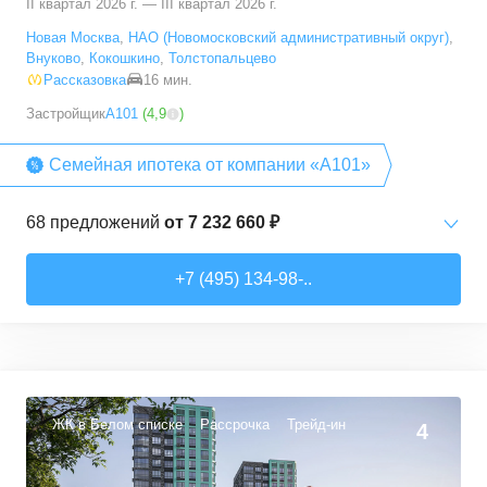
II квартал 2026 г. — III квартал 2026 г.
Новая Москва
,
НАО (Новомосковский административный округ)
,
Внуково
,
Кокошкино
,
Толстопальцево
Рассказовка
16 мин.
Застройщик
А101
(
4,9
)
Семейная ипотека от компании «А101»
68
предложений
от
7 232 660 ₽
Студии
от
7 232 660 ₽
+7 (495) 134-98-..
20,2
–
28,3
м²
15
предложений
1-комн. кв.
от
12 378 540 ₽
35
–
36,7
м²
3
предложения
ЖК в Белом списке
Рассрочка
Трейд-ин
4
2-комн. кв.
от
13 342 080 ₽
40,4
–
72,7
м²
15
предложений