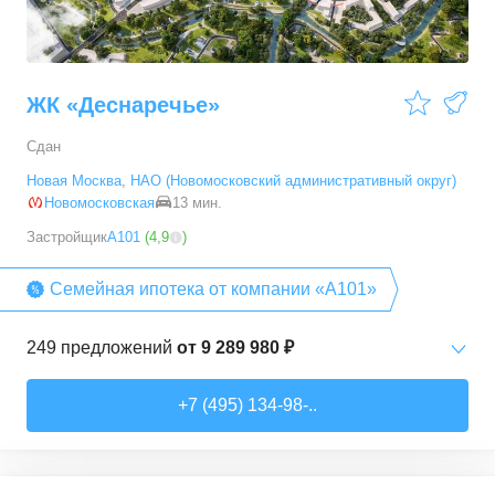
ЖК «Деснаречье»
Сдан
Новая Москва
,
НАО (Новомосковский административный округ)
Новомосковская
13 мин.
Застройщик
А101
(
4,9
)
Семейная ипотека от компании «А101»
249
предложений
от
9 289 980 ₽
Студии
от
9 289 980 ₽
+7 (495) 134-98-..
20,2
–
33,3
м²
14
предложений
1-комн. кв.
от
11 467 530 ₽