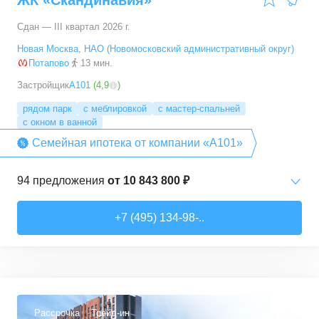
ЖК «Скандинавия»
Сдан — III квартал 2026 г.
Новая Москва
,
НАО (Новомосковский административный округ)
Потапово
13 мин.
Застройщик
А101
(
4,9
)
рядом парк
с меблировкой
с мастер-спальней
с окном в ванной
Семейная ипотека от компании «А101»
94
предложения
от
10 843 800 ₽
Студии
от
10 843 830 ₽
+7 (495) 134-98-..
20,4
–
33,5
м²
6
предложений
1-комн. кв.
от
16 052 930 ₽
29,7
–
54,9
м²
8
предложений
Рассрочка
Трейд-ин
3,6