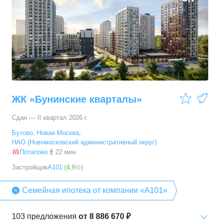
ЖК «Бунинские кварталы»
Сдан — II квартал 2026 г.
Бутово
,
Новая Москва
,
НАО (Новомосковский административный округ)
Потапово
22 мин.
Застройщик
А101
(
4,9
)
Семейная ипотека от компании «А101»
103
предложения
от
8 886 670 ₽