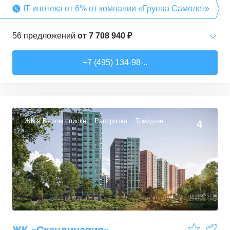
IT-ипотека от 6% от компании «Группа Самолет»
56
предложений
от
7 708 940 ₽
Студии
от
7 708 940 ₽
+7 (495) 134-98-..
22,54
–
27,57
м²
3
предложения
1-комн. кв.
от
9 474 980 ₽
34,71
–
49,54
м²
22
предложения
ЖК в Белом списке
Рассрочка
Трейд-ин
4
2-комн. кв.
от
13 359 260 ₽
50,6
–
60,29
м²
9
предложений
3-комн. кв.
от
16 491 230 ₽
74,3
–
94,8
м²
22
предложения