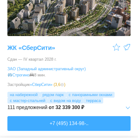
3-комн. кв.
от
17 498 090 ₽
76,45
–
81,28
м²
11
предложений
4-комн. кв.
от
24 367 690 ₽
100,1
–
100,1
м²
1
предложение
ЖК «СберСити»
Сдан — IV квартал 2028 г.
ЗАО (Западный административный округ)
Строгино
8 мин.
Застройщик
«СберСити»
(
3,6
)
на набережной
рядом парк
с панорамными окнами
с мастер-спальней
с видом на воду
терраса
111
предложений
от
32 339 300 ₽
Студии
от
52 215 150 ₽
+7 (495) 134-98-..
65,87
–
74,36
м²
2
предложения