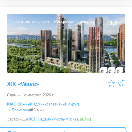
2-комн. кв.
от
8 573 000 ₽
51,6
–
60,4
м²
4
предложения
ЖК в Белом списке
Рассрочка
Трейд-ин
4,3
3-комн. кв.
от
11 424 000 ₽
72,2
–
82
м²
6
предложений
ЖК «Wave»
Сдан — IV квартал 2026 г.
ЮАО (Южный административный округ)
Борисово
5 мин.
Застройщик
ЛСР Недвижимость-Москва
(
4,7
)