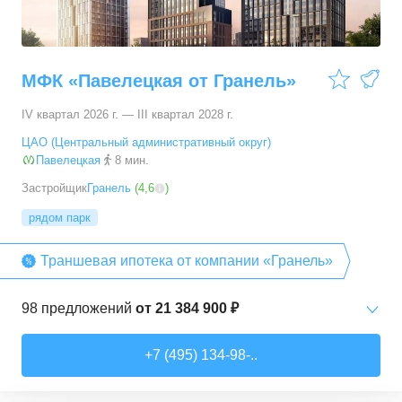
МФК «Павелецкая от Гранель»
IV квартал 2026 г. — III квартал 2028 г.
ЦАО (Центральный административный округ)
Павелецкая
8 мин.
Застройщик
Гранель
(
4,6
)
рядом парк
Траншевая ипотека от компании «Гранель»
98
предложений
от
21 384 900 ₽
Студии
от
21 384 880 ₽
+7 (495) 134-98-..
25,79
–
54,37
м²
20
предложений