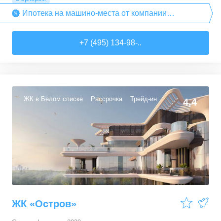
Ипотека на машино-места от компании
«Гранель»
+7 (495) 134-98-..
ЖК в Белом списке
Рассрочка
Трейд-ин
4,4
ЖК «Остров»