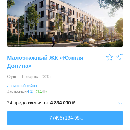
63,4
–
74,1
м²
14
предложений
3-комн. кв.
от
44 767 440 ₽
88,4
–
88,4
м²
1
предложение
Малоэтажный ЖК «Южная
Долина»
Сдан — II квартал 2026 г.
Ленинский район
Застройщик
RDI
(
4,1
)
24
предложения
от
4 834 000 ₽
1-комн. кв.
от
4 834 000 ₽
+7 (495) 134-98-..
29,3
–
41,8
м²
14
предложений