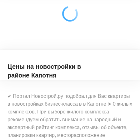
41,6
–
77,94
м²
28
предложений
2-комн. кв.
от
34 988 690 ₽
62,18
–
100,6
м²
38
предложений
3-комн. кв.
от
40 375 040 ₽
77,2
–
135,81
м²
38
предложений
Цены на новостройки
в
4-комн. кв.
от
76 386 690 ₽
районе Капотня
121,79
–
166,68
м²
4
предложения
5+ комн. кв.
✔ Портал Новострой.ру подобрал для Вас квартиры
от
103 333 650 ₽
в новостройках бизнес-класса в в Капотне ➤ 0 жилых
178,5
–
178,5
м²
1
предложение
комплексов. При выборе жилого комплекса
рекомендуем обратить внимание на народный и
экспертный рейтинг комплекса, отзывы об объекте,
планировки квартир, месторасположение