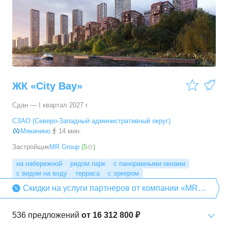
3-комн. кв.
от
54 028 800 ₽
67,2
–
147
м²
77
предложений
4-комн. кв.
от
70 375 000 ₽
100,5
–
195,1
м²
80
предложений
ЖК «City Bay»
5+ комн. кв.
от
87 702 100 ₽
Сдан — I квартал 2027 г.
142
–
539,6
м²
55
предложений
СЗАО (Северо-Западный административный округ)
Мякинино
14 мин.
Застройщик
MR Group
(
5
)
на набережной
рядом парк
с панорамными окнами
с видом на воду
терраса
с эркером
Скидки на услуги партнеров от компании «MR
Group»
536
предложений
от
16 312 800 ₽