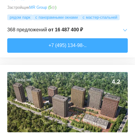
Застройщик
MR Group
(
5
)
рядом парк
с панорамными окнами
с мастер-спальней
368
предложений
от
16 487 400 ₽
Студии
от
16 487 450 ₽
+7 (495) 134-98-..
22,5
–
31,9
м²
33
предложения
1-комн. кв.
от
18 742 250 ₽
30,77
–
72,44
м²
138
предложений
Трейд-ин
4,2
2-комн. кв.
от
25 857 000 ₽
47,87
–
90,27
м²
124
предложения
3-комн. кв.
от
35 183 120 ₽
74,58
–
132,84
м²
59
предложений