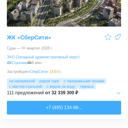
4-комн. кв.
от
64 898 880 ₽
117,64
–
121,08
м²
2
предложения
ЖК «СберСити»
Сдан — IV квартал 2028 г.
ЗАО (Западный административный округ)
Строгино
8 мин.
Застройщик
«СберСити»
(
3,6
)
на набережной
рядом парк
с панорамными окнами
с мастер-спальней
с видом на воду
терраса
111
предложений
от
32 339 300 ₽
Студии
от
52 215 150 ₽
+7 (495) 134-98-..
65,87
–
74,36
м²
2
предложения
1-комн. кв.
от
32 339 280 ₽