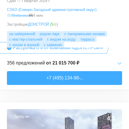
Сдан — I квартал 2029 г.
СЗАО (Северо-Западный административный округ)
Мнёвники
4 мин.
Застройщик
ДОНСТРОЙ
(
5
)
на набережной
рядом парк
с панорамными окнами
с мастер-спальней
с видом на воду
терраса
с окном в ванной
с камином
Рассрочка 0% от компании «ДОНСТРОЙ»
356
предложений
от
21 015 700 ₽
Студии
от
21 015 720 ₽
+7 (495) 134-98-..
28
–
37,6
м²
15
предложений
1-комн. кв.
от
27 544 440 ₽
38,5
–
51,1
м²
32
предложения
Трейд-ин
4,3
2-комн. кв.
от
42 224 400 ₽
58,2
–
93,8
м²
97
предложений