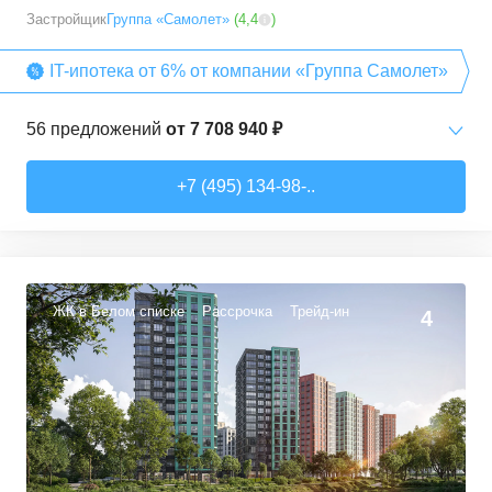
Застройщик
Группа «Самолет»
(
4,4
)
IT-ипотека от 6% от компании «Группа Самолет»
56
предложений
от
7 708 940 ₽
Студии
от
7 708 940 ₽
+7 (495) 134-98-..
22,54
–
27,57
м²
3
предложения
1-комн. кв.
от
9 474 980 ₽
34,71
–
49,54
м²
22
предложения
ЖК в Белом списке
Рассрочка
Трейд-ин
4
2-комн. кв.
от
13 359 260 ₽
50,6
–
60,29
м²
9
предложений
3-комн. кв.
от
16 491 230 ₽
74,3
–
94,8
м²
22
предложения