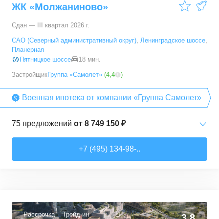
ЖК «Молжаниново»
66,6
–
89,3
м²
5
предложений
Сдан — III квартал 2026 г.
5+ комн. кв.
от
23 392 790 ₽
САО (Северный административный округ)
,
Ленинградское шоссе
,
94,7
–
94,7
м²
1
предложение
Планерная
Пятницкое шоссе
18 мин.
Застройщик
Группа «Самолет»
(
4,4
)
Военная ипотека от компании «Группа Самолет»
75
предложений
от
8 749 150 ₽
Студии
от
8 749 150 ₽
+7 (495) 134-98-..
22,26
–
38,26
м²
13
предложений
1-комн. кв.
от
10 912 300 ₽
32,74
–
49,35
м²
40
предложений
Рассрочка
Трейд-ин
3,8