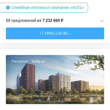
Семейная ипотека от компании «А101»
68
предложений
от
7 232 660 ₽
Студии
от
7 232 660 ₽
+7 (495) 134-98-..
20,2
–
28,3
м²
15
предложений
1-комн. кв.
от
12 378 540 ₽
35
–
36,7
м²
3
предложения
Рассрочка
Трейд-ин
3,7
2-комн. кв.
от
13 342 080 ₽
40,4
–
72,7
м²
15
предложений
3-комн. кв.
от
14 592 460 ₽
53,6
–
96,9
м²
29
предложений
4-комн. кв.
от
16 964 350 ₽