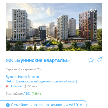
Рассрочка
Трейд-ин
3,7
ЖК «Бунинские кварталы»
Сдан — II квартал 2026 г.
Бутово
,
Новая Москва
,
НАО (Новомосковский административный округ)
Потапово
22 мин.
Застройщик
А101
(
4,9
)
Семейная ипотека от компании «А101»