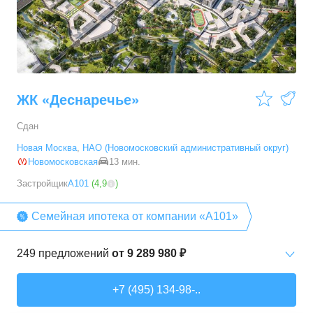
3-комн. кв.
от
9 786 520 ₽
54,28
–
88,2
м²
19
предложений
ЖК «Деснаречье»
Сдан
Новая Москва
,
НАО (Новомосковский административный округ)
Новомосковская
13 мин.
Застройщик
А101
(
4,9
)
Семейная ипотека от компании «А101»
249
предложений
от
9 289 980 ₽
Студии
от
9 289 980 ₽
+7 (495) 134-98-..
20,2
–
33,3
м²
14
предложений