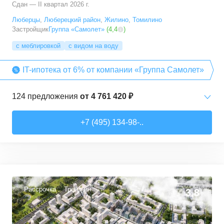
Сдан — II квартал 2026 г.
Люберцы
,
Люберецкий район
,
Жилино
,
Томилино
Застройщик
Группа «Самолет»
(
4,4
)
с меблировкой
с видом на воду
IT-ипотека от 6% от компании «Группа Самолет»
124
предложения
от
4 761 420 ₽
Студии
от
6 369 830 ₽
+7 (495) 134-98-..
22,28
–
31,6
м²
12
предложений
1-комн. кв.
от
4 761 420 ₽
22,82
–
54,3
м²
64
предложения
Рассрочка
Трейд-ин
3,8
2-комн. кв.
от
5 825 910 ₽
32,92
–
60,32
м²
29
предложений