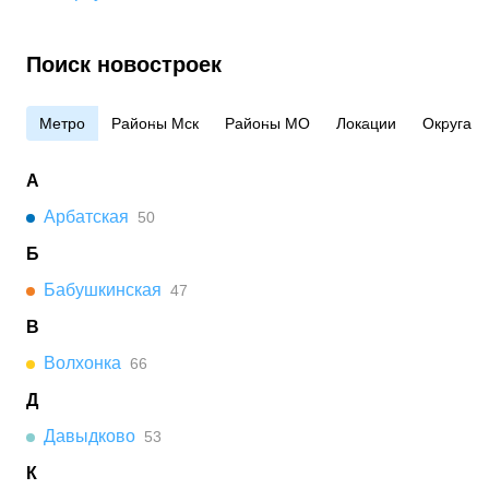
Поиск новостроек
Метро
Районы Мск
Районы МО
Локации
Округа
А
Арбатская
50
Б
Бабушкинская
47
В
Волхонка
66
Д
Давыдково
53
К