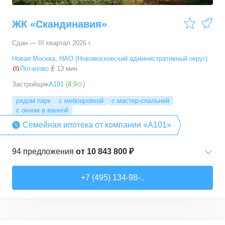
ЖК «Скандинавия»
Сдан — III квартал 2026 г.
Новая Москва
,
НАО (Новомосковский административный округ)
Потапово
13 мин.
Застройщик
А101
(
4,9
)
рядом парк
с меблировкой
с мастер-спальней
с окном в ванной
Семейная ипотека от компании «А101»
94
предложения
от
10 843 800 ₽
Студии
от
10 843 830 ₽
+7 (495) 134-98-..
20,4
–
33,5
м²
6
предложений
1-комн. кв.
от
16 052 930 ₽
29,7
–
54,9
м²
8
предложений