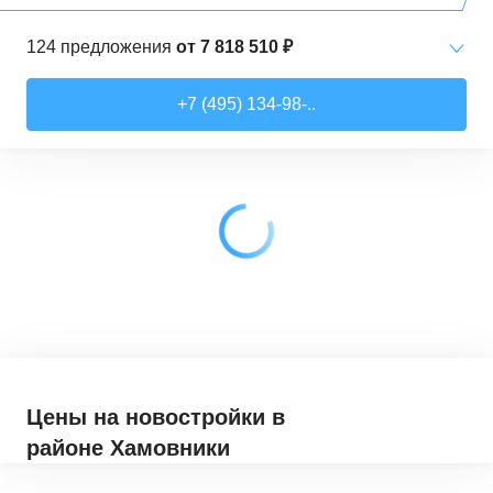
124
предложения
от
7 818 510 ₽
Студии
от
7 818 510 ₽
+7 (495) 134-98-..
21,52
–
28,99
м²
17
предложений
1-комн. кв.
от
9 079 910 ₽
28,6
–
44,16
м²
62
предложения
2-комн. кв.
от
12 322 100 ₽
41,46
–
79,27
м²
33
предложения
3-комн. кв.
от
18 907 030 ₽
72,9
–
97,93
м²
12
предложений
Цены на новостройки
в
районе Хамовники