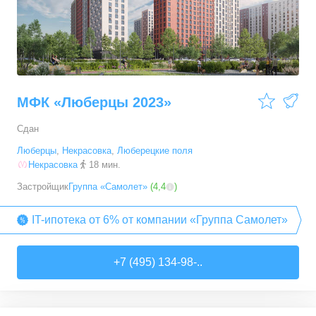
МФК «Люберцы 2023»
Сдан
Люберцы
,
Некрасовка
,
Люберецкие поля
Некрасовка
18 мин.
Застройщик
Группа «Самолет»
(
4,4
)
IT-ипотека от 6% от компании «Группа Самолет»
+7 (495) 134-98-..