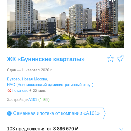
ЖК «Бунинские кварталы»
Сдан — II квартал 2026 г.
Бутово
,
Новая Москва
,
НАО (Новомосковский административный округ)
Потапово
22 мин.
Застройщик
А101
(
4,9
)
Семейная ипотека от компании «А101»
103
предложения
от
8 886 670 ₽