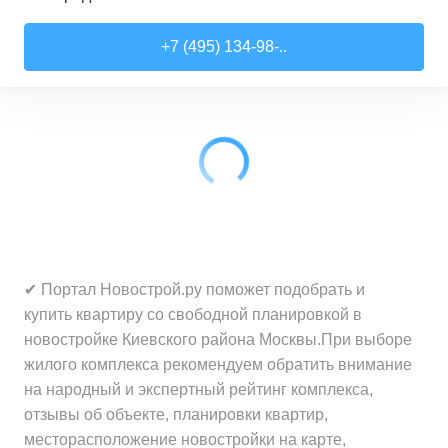
Студии
от
7 818 510 ₽
+7 (495) 134-98-..
21,52
–
28,99
м²
17
предложений
1-комн. кв.
от
9 079 910 ₽
28,6
–
44,16
м²
62
предложения
2-комн. кв.
от
12 322 100 ₽
41,46
–
79,27
м²
33
предложения
3-комн. кв.
от
18 907 030 ₽
✔ Портал Новострой.ру поможет подобрать и
72,9
–
97,93
м²
12
предложений
купить квартиру со свободной планировкой в
новостройке Киевского района Москвы.При выборе
жилого комплекса рекомендуем обратить внимание
на народный и экспертный рейтинг комплекса,
отзывы об объекте, планировки квартир,
месторасположение новостройки на карте,