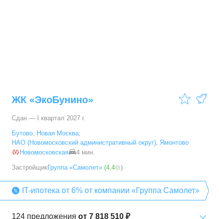
2-комн. кв.
от
16 956 580 ₽
35,8
–
85,2
м²
38
предложений
3-комн. кв.
от
20 703 690 ₽
55,6
–
97,8
м²
19
предложений
4-комн. кв.
от
21 565 130 ₽
65
–
120,8
м²
23
предложения
ЖК «ЭкоБунино»
Сдан — I квартал 2027 г.
Бутово
,
Новая Москва
,
НАО (Новомосковский административный округ)
,
Ямонтово
Новомосковская
4 мин.
Застройщик
Группа «Самолет»
(
4,4
)
IT-ипотека от 6% от компании «Группа Самолет»
124
предложения
от
7 818 510 ₽