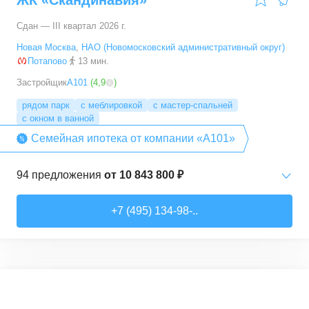
ЖК «Скандинавия»
Сдан — III квартал 2026 г.
Новая Москва
,
НАО (Новомосковский административный округ)
Потапово
13 мин.
Застройщик
А101
(
4,9
)
рядом парк
с меблировкой
с мастер-спальней
с окном в ванной
Семейная ипотека от компании «А101»
94
предложения
от
10 843 800 ₽
Студии
от
10 843 830 ₽
+7 (495) 134-98-..
20,4
–
33,5
м²
6
предложений
1-комн. кв.
от
16 052 930 ₽
29,7
–
54,9
м²
8
предложений
Рассрочка
Трейд-ин
3,6