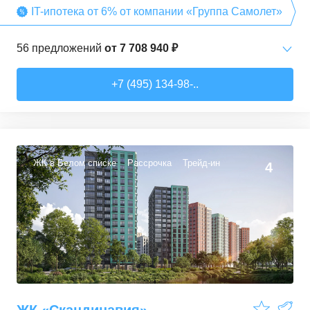
IT-ипотека от 6% от компании «Группа Самолет»
56
предложений
от
7 708 940 ₽
Студии
от
7 708 940 ₽
+7 (495) 134-98-..
22,54
–
27,57
м²
3
предложения
1-комн. кв.
от
9 474 980 ₽
34,71
–
49,54
м²
22
предложения
ЖК в Белом списке
Рассрочка
Трейд-ин
4
2-комн. кв.
от
13 359 260 ₽
50,6
–
60,29
м²
9
предложений
3-комн. кв.
от
16 491 230 ₽
74,3
–
94,8
м²
22
предложения