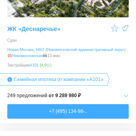
ЖК «Деснаречье»
Сдан
Новая Москва
,
НАО (Новомосковский административный округ)
Новомосковская
13 мин.
Застройщик
А101
(
4,9
)
Семейная ипотека от компании «А101»
249
предложений
от
9 289 980 ₽
Студии
от
9 289 980 ₽
+7 (495) 134-98-..
20,2
–
33,3
м²
14
предложений
1-комн. кв.
от
11 467 530 ₽