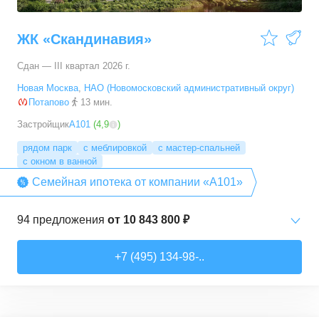
ЖК «Скандинавия»
Сдан — III квартал 2026 г.
Новая Москва
,
НАО (Новомосковский административный округ)
Потапово
13 мин.
Застройщик
А101
(
4,9
)
рядом парк
с меблировкой
с мастер-спальней
с окном в ванной
Семейная ипотека от компании «А101»
94
предложения
от
10 843 800 ₽
Студии
от
10 843 830 ₽
+7 (495) 134-98-..
20,4
–
33,5
м²
6
предложений
1-комн. кв.
от
16 052 930 ₽