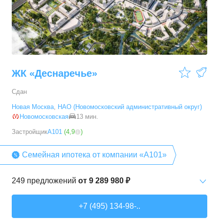
3-комн. кв.
от
9 786 520 ₽
54,28
–
88,2
м²
19
предложений
ЖК «Деснаречье»
Сдан
Новая Москва
,
НАО (Новомосковский административный округ)
Новомосковская
13 мин.
Застройщик
А101
(
4,9
)
Семейная ипотека от компании «А101»
249
предложений
от
9 289 980 ₽
Студии
от
9 289 980 ₽
+7 (495) 134-98-..
20,2
–
33,3
м²
14
предложений