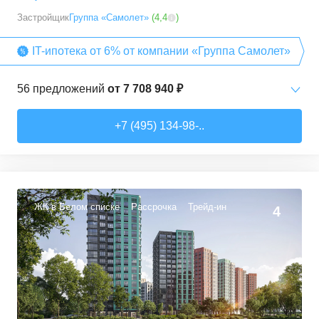
Застройщик
Группа «Самолет»
(
4,4
)
IT-ипотека от 6% от компании «Группа Самолет»
56
предложений
от
7 708 940 ₽
Студии
от
7 708 940 ₽
+7 (495) 134-98-..
22,54
–
27,57
м²
3
предложения
1-комн. кв.
от
9 474 980 ₽
34,71
–
49,54
м²
22
предложения
ЖК в Белом списке
Рассрочка
Трейд-ин
4
2-комн. кв.
от
13 359 260 ₽
50,6
–
60,29
м²
9
предложений
3-комн. кв.
от
16 491 230 ₽
74,3
–
94,8
м²
22
предложения