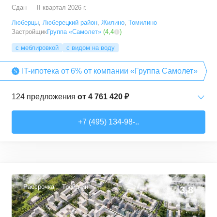
Сдан — II квартал 2026 г.
Люберцы
,
Люберецкий район
,
Жилино
,
Томилино
Застройщик
Группа «Самолет»
(
4,4
)
с меблировкой
с видом на воду
IT-ипотека от 6% от компании «Группа Самолет»
124
предложения
от
4 761 420 ₽
Студии
от
6 369 830 ₽
+7 (495) 134-98-..
22,28
–
31,6
м²
12
предложений
1-комн. кв.
от
4 761 420 ₽
22,82
–
54,3
м²
64
предложения
Рассрочка
Трейд-ин
3,8
2-комн. кв.
от
5 825 910 ₽
32,92
–
60,32
м²
29
предложений