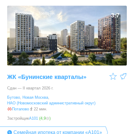
Рассрочка
Трейд-ин
3,7
ЖК «Бунинские кварталы»
Сдан — II квартал 2026 г.
Бутово
,
Новая Москва
,
НАО (Новомосковский административный округ)
Потапово
22 мин.
Застройщик
А101
(
4,9
)
Семейная ипотека от компании «А101»