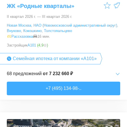
ЖК «Родные кварталы»
100,1
–
100,1
м²
1
предложение
II квартал 2026 г. — III квартал 2026 г.
Новая Москва
,
НАО (Новомосковский административный округ)
,
Внуково
,
Кокошкино
,
Толстопальцево
Рассказовка
16 мин.
Застройщик
А101
(
4,9
)
Семейная ипотека от компании «А101»
68
предложений
от
7 232 660 ₽
Студии
от
7 232 660 ₽
+7 (495) 134-98-..
20,2
–
28,3
м²
15
предложений
1-комн. кв.
от
12 378 540 ₽
35
–
36,7
м²
3
предложения
Рассрочка
Трейд-ин