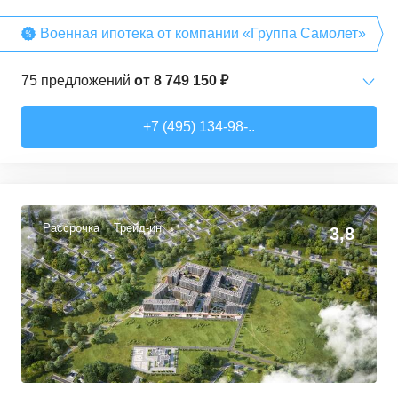
Военная ипотека от компании «Группа Самолет»
75
предложений
от
8 749 150 ₽
Студии
от
8 749 150 ₽
+7 (495) 134-98-..
22,26
–
38,26
м²
13
предложений
1-комн. кв.
от
10 912 300 ₽
32,74
–
49,35
м²
40
предложений
Рассрочка
Трейд-ин
3,8
2-комн. кв.
от
13 372 380 ₽
53,05
–
62,7
м²
10
предложений
3-комн. кв.
от
17 498 090 ₽
76,45
–
81,28
м²
11
предложений
4-комн. кв.
от
24 367 690 ₽