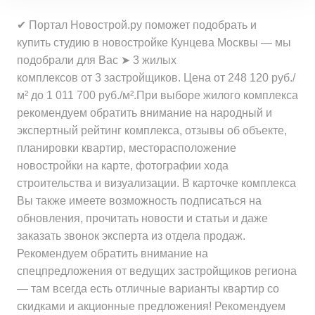
Минимальная цена
от 9 450 000 ₽
за 1 м²
Средняя цена
от 35 726 000 ₽
✔ Портал Новострой.ру поможет подобрать и
за квартиру
Минимальная цена
от 525 500 ₽
за квартиру
купить студию в новостройке Кунцева Москвы — мы
Средняя цена
от 532 200 ₽
за 1 м²
подобрали для Вас ➤ 3 жилых
Средняя цена
от 19 592 000 ₽
за 1 м²
Минимальная цена
от 278 800 ₽
комплексов от 3 застройщиков. Цена от 248 120 руб./
за квартиру
Средняя цена
от 693 800 ₽
за 1 м²
м² до 1 011 700 руб./м².При выборе жилого комплекса
за 1 м²
рекомендуем обратить внимание на народный и
Минимальная цена
от 248 100 ₽
экспертный рейтинг комплекса, отзывы об объекте,
Средняя цена
от 522 000 ₽
за 1 м²
планировки квартир, месторасположение
за 1 м²
новостройки на карте, фотографии хода
Средняя цена
от 465 600 ₽
строительства и визуализации. В карточке комплекса
за 1 м²
Вы также имеете возможность подписаться на
обновления, прочитать новости и статьи и даже
заказать звонок эксперта из отдела продаж.
Рекомендуем обратить внимание на
спецпредложения от ведущих застройщиков региона
— там всегда есть отличные варианты квартир со
скидками и акционные предложения! Рекомендуем