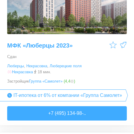
МФК «Люберцы 2023»
Сдан
Люберцы
,
Некрасовка
,
Люберецкие поля
Некрасовка
18 мин.
Застройщик
Группа «Самолет»
(
4,4
)
IT-ипотека от 6% от компании «Группа Самолет»
+7 (495) 134-98-..