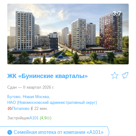
Рассрочка
Трейд-ин
3,7
ЖК «Бунинские кварталы»
Сдан — II квартал 2026 г.
Бутово
,
Новая Москва
,
НАО (Новомосковский административный округ)
Потапово
22 мин.
Застройщик
А101
(
4,9
)
Семейная ипотека от компании «А101»