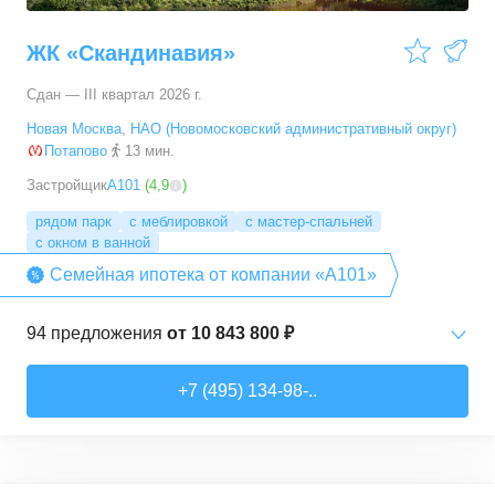
ЖК «Скандинавия»
Сдан — III квартал 2026 г.
Новая Москва
,
НАО (Новомосковский административный округ)
Потапово
13 мин.
Застройщик
А101
(
4,9
)
рядом парк
с меблировкой
с мастер-спальней
с окном в ванной
Семейная ипотека от компании «А101»
94
предложения
от
10 843 800 ₽
Студии
от
10 843 830 ₽
+7 (495) 134-98-..
20,4
–
33,5
м²
6
предложений
1-комн. кв.
от
16 052 930 ₽
29,7
–
54,9
м²
8
предложений