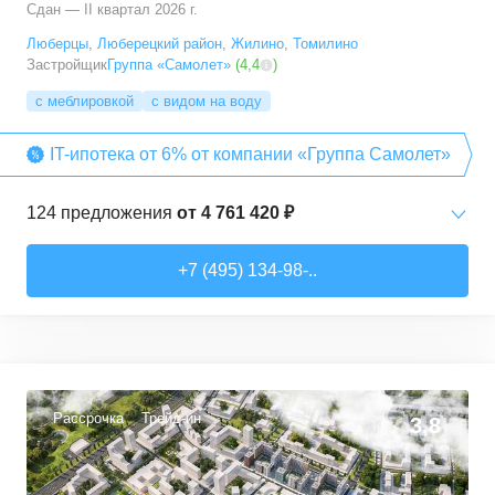
Сдан — II квартал 2026 г.
Люберцы
,
Люберецкий район
,
Жилино
,
Томилино
Застройщик
Группа «Самолет»
(
4,4
)
с меблировкой
с видом на воду
IT-ипотека от 6% от компании «Группа Самолет»
124
предложения
от
4 761 420 ₽
Студии
от
6 369 830 ₽
+7 (495) 134-98-..
22,28
–
31,6
м²
12
предложений
1-комн. кв.
от
4 761 420 ₽
22,82
–
54,3
м²
64
предложения
Рассрочка
Трейд-ин
3,8
2-комн. кв.
от
5 825 910 ₽
32,92
–
60,32
м²
29
предложений