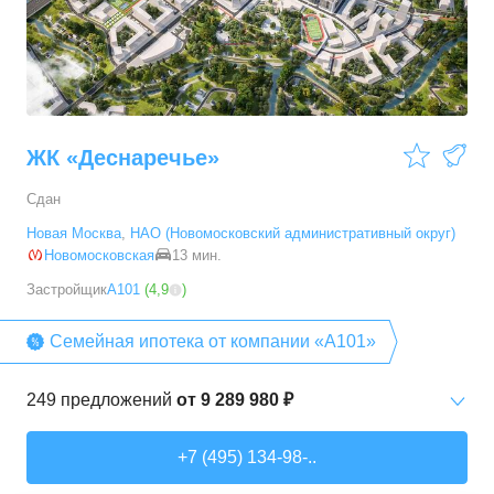
3-комн. кв.
от
9 786 520 ₽
54,28
–
88,2
м²
19
предложений
ЖК «Деснаречье»
Сдан
Новая Москва
,
НАО (Новомосковский административный округ)
Новомосковская
13 мин.
Застройщик
А101
(
4,9
)
Семейная ипотека от компании «А101»
249
предложений
от
9 289 980 ₽
Студии
от
9 289 980 ₽
+7 (495) 134-98-..
20,2
–
33,3
м²
14
предложений