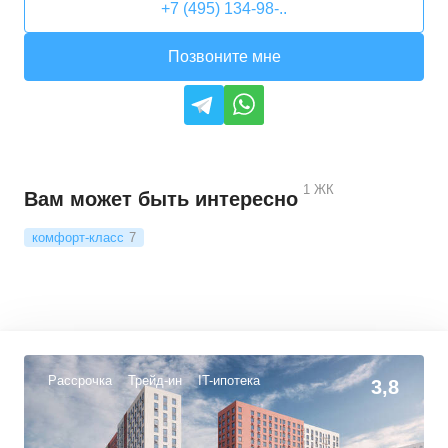
+7 (495) 134-98-..
Позвоните мне
1
ЖК
Вам может быть интересно
комфорт-класс
7
Рассрочка
Трейд-ин
IT-ипотека
3,8