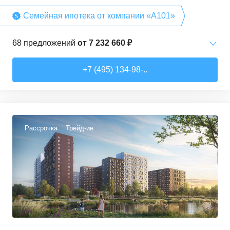
Семейная ипотека от компании «А101»
68
предложений
от
7 232 660 ₽
Студии
от
7 232 660 ₽
+7 (495) 134-98-..
20,2
–
28,3
м²
15
предложений
1-комн. кв.
от
12 378 540 ₽
35
–
36,7
м²
3
предложения
Рассрочка
Трейд-ин
3,7
2-комн. кв.
от
13 342 080 ₽
40,4
–
72,7
м²
15
предложений
3-комн. кв.
от
14 592 460 ₽
53,6
–
96,9
м²
29
предложений
4-комн. кв.
от
16 964 350 ₽