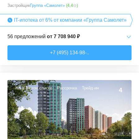
Застройщик
Группа «Самолет»
(
4,4
)
IT-ипотека от 6% от компании «Группа Самолет»
56
предложений
от
7 708 940 ₽
Студии
от
7 708 940 ₽
+7 (495) 134-98-..
22,54
–
27,57
м²
3
предложения
1-комн. кв.
от
9 474 980 ₽
34,71
–
49,54
м²
22
предложения
ЖК в Белом списке
Рассрочка
Трейд-ин
4
2-комн. кв.
от
13 359 260 ₽
50,6
–
60,29
м²
9
предложений
3-комн. кв.
от
16 491 230 ₽
74,3
–
94,8
м²
22
предложения