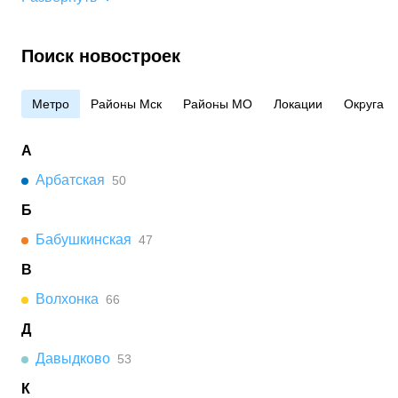
Поиск новостроек
Метро
Районы Мск
Районы МО
Локации
Округа
А
Арбатская
50
Б
Бабушкинская
47
В
Волхонка
66
Д
Давыдково
53
К