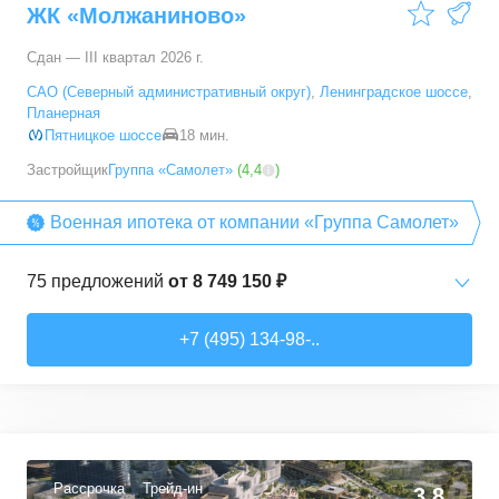
ЖК «Молжаниново»
66,6
–
89,3
м²
5
предложений
Сдан — III квартал 2026 г.
5+ комн. кв.
от
23 392 790 ₽
САО (Северный административный округ)
,
Ленинградское шоссе
,
94,7
–
94,7
м²
1
предложение
Планерная
Пятницкое шоссе
18 мин.
Застройщик
Группа «Самолет»
(
4,4
)
Военная ипотека от компании «Группа Самолет»
75
предложений
от
8 749 150 ₽
Студии
от
8 749 150 ₽
+7 (495) 134-98-..
22,26
–
38,26
м²
13
предложений
1-комн. кв.
от
10 912 300 ₽
32,74
–
49,35
м²
40
предложений
Рассрочка
Трейд-ин
3,8