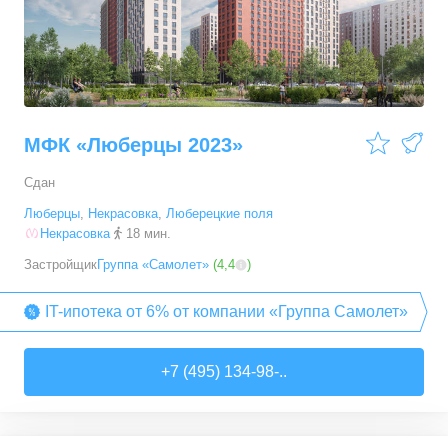
МФК «Люберцы 2023»
Сдан
Люберцы
,
Некрасовка
,
Люберецкие поля
Некрасовка
18 мин.
Застройщик
Группа «Самолет»
(
4,4
)
IT-ипотека от 6% от компании «Группа Самолет»
+7 (495) 134-98-..