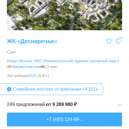
3-комн. кв.
от
9 786 520 ₽
54,28
–
88,2
м²
19
предложений
ЖК «Деснаречье»
Сдан
Новая Москва
,
НАО (Новомосковский административный округ)
Новомосковская
13 мин.
Застройщик
А101
(
4,9
)
Семейная ипотека от компании «А101»
249
предложений
от
9 289 980 ₽
Студии
от
9 289 980 ₽
+7 (495) 134-98-..
20,2
–
33,3
м²
14
предложений