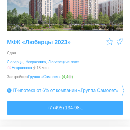
МФК «Люберцы 2023»
Сдан
Люберцы
,
Некрасовка
,
Люберецкие поля
Некрасовка
18 мин.
Застройщик
Группа «Самолет»
(
4,4
)
IT-ипотека от 6% от компании «Группа Самолет»
+7 (495) 134-98-..