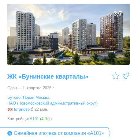
Рассрочка
Трейд-ин
3,7
ЖК «Бунинские кварталы»
Сдан — II квартал 2026 г.
Бутово
,
Новая Москва
,
НАО (Новомосковский административный округ)
Потапово
22 мин.
Застройщик
А101
(
4,9
)
Семейная ипотека от компании «А101»