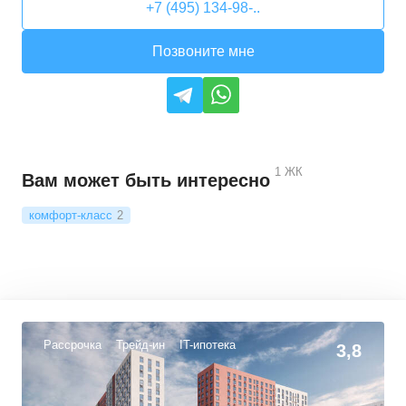
+7 (495) 134-98-..
Позвоните мне
1
ЖК
Вам может быть интересно
комфорт-класс
2
Рассрочка
Трейд-ин
IT-ипотека
3,8