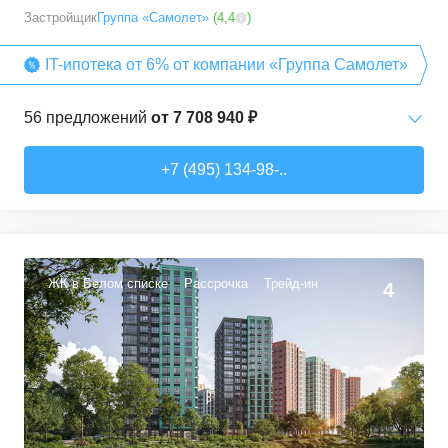
Застройщик
Группа «Самолет»
(
4,4
)
IT-ипотека от 6% от компании «Группа Самолет»
56
предложений
от
7 708 940 ₽
Студии
от
7 708 940 ₽
+7 (495) 134-98-..
22,54
–
27,57
м²
3
предложения
1-комн. кв.
от
9 474 980 ₽
34,71
–
49,54
м²
22
предложения
ЖК в Белом списке
Рассрочка
Трейд-ин
4
2-комн. кв.
от
13 359 260 ₽
50,6
–
60,29
м²
9
предложений
3-комн. кв.
от
16 491 230 ₽
74,3
–
94,8
м²
22
предложения