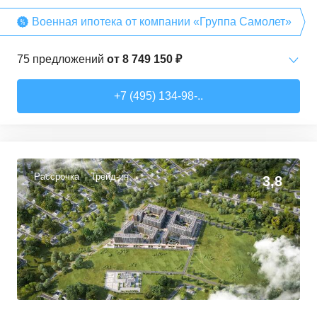
Военная ипотека от компании «Группа Самолет»
75
предложений
от
8 749 150 ₽
Студии
от
8 749 150 ₽
+7 (495) 134-98-..
22,26
–
38,26
м²
13
предложений
1-комн. кв.
от
10 912 300 ₽
32,74
–
49,35
м²
40
предложений
Рассрочка
Трейд-ин
3,8
2-комн. кв.
от
13 372 380 ₽
53,05
–
62,7
м²
10
предложений
3-комн. кв.
от
17 498 090 ₽
76,45
–
81,28
м²
11
предложений
4-комн. кв.
от
24 367 690 ₽