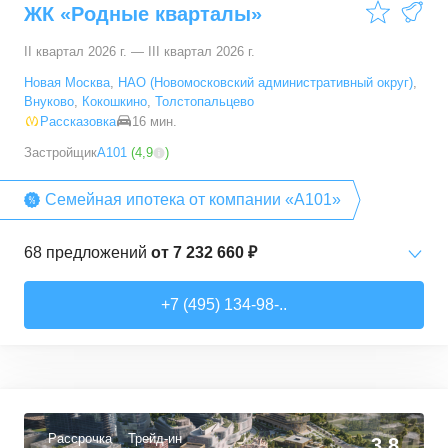
ЖК «Родные кварталы»
100,1
–
100,1
м²
1
предложение
II квартал 2026 г. — III квартал 2026 г.
Новая Москва
,
НАО (Новомосковский административный округ)
,
Внуково
,
Кокошкино
,
Толстопальцево
Рассказовка
16 мин.
Застройщик
А101
(
4,9
)
Семейная ипотека от компании «А101»
68
предложений
от
7 232 660 ₽
Студии
от
7 232 660 ₽
+7 (495) 134-98-..
20,2
–
28,3
м²
15
предложений
1-комн. кв.
от
12 378 540 ₽
35
–
36,7
м²
3
предложения
Рассрочка
Трейд-ин
3,8