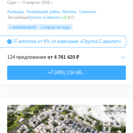
Сдан — II квартал 2026 г.
Люберцы
,
Люберецкий район
,
Жилино
,
Томилино
Застройщик
Группа «Самолет»
(
4,4
)
с меблировкой
с видом на воду
IT-ипотека от 6% от компании «Группа Самолет»
124
предложения
от
4 761 420 ₽
Студии
от
6 369 830 ₽
+7 (495) 134-98-..
22,28
–
31,6
м²
12
предложений
1-комн. кв.
от
4 761 420 ₽
22,82
–
54,3
м²
64
предложения
Рассрочка
Трейд-ин
3,8
2-комн. кв.
от
5 825 910 ₽
32,92
–
60,32
м²
29
предложений