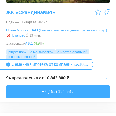
ЖК «Скандинавия»
Сдан — III квартал 2026 г.
Новая Москва
,
НАО (Новомосковский административный округ)
Потапово
13 мин.
Застройщик
А101
(
4,9
)
рядом парк
с меблировкой
с мастер-спальней
с окном в ванной
Семейная ипотека от компании «А101»
94
предложения
от
10 843 800 ₽
Студии
от
10 843 830 ₽
+7 (495) 134-98-..
20,4
–
33,5
м²
6
предложений
1-комн. кв.
от
16 052 930 ₽
29,7
–
54,9
м²
8
предложений