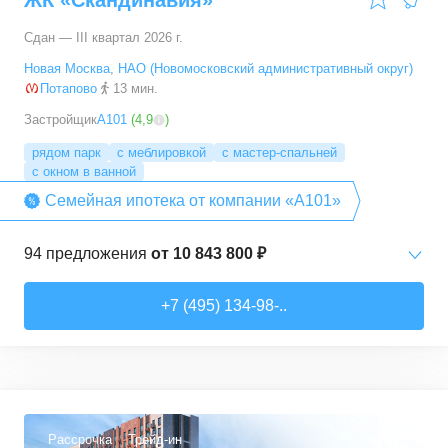
ЖК «Скандинавия»
Сдан — III квартал 2026 г.
Новая Москва
,
НАО (Новомосковский административный округ)
Потапово
13 мин.
Застройщик
А101
(
4,9
)
рядом парк
с меблировкой
с мастер-спальней
с окном в ванной
Семейная ипотека от компании «А101»
94
предложения
от
10 843 800 ₽
Студии
от
10 843 830 ₽
+7 (495) 134-98-..
20,4
–
33,5
м²
6
предложений
1-комн. кв.
от
16 052 930 ₽
29,7
–
54,9
м²
8
предложений
Рассрочка
Трейд-ин
3,6