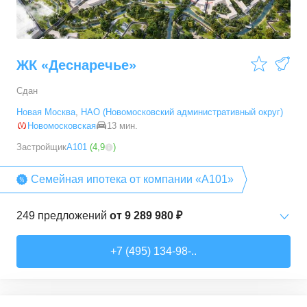
ЖК «Деснаречье»
Сдан
Новая Москва
,
НАО (Новомосковский административный округ)
Новомосковская
13 мин.
Застройщик
А101
(
4,9
)
Семейная ипотека от компании «А101»
249
предложений
от
9 289 980 ₽
Студии
от
9 289 980 ₽
+7 (495) 134-98-..
20,2
–
33,3
м²
14
предложений
1-комн. кв.
от
11 467 530 ₽