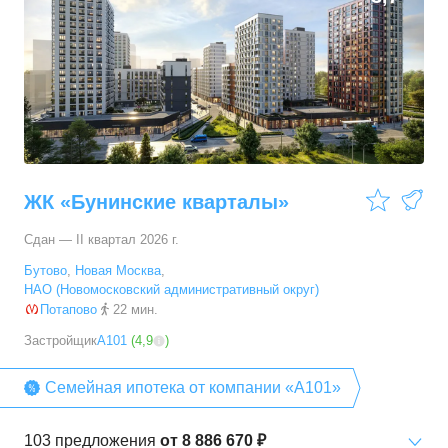
ЖК «Бунинские кварталы»
Сдан — II квартал 2026 г.
Бутово
,
Новая Москва
,
НАО (Новомосковский административный округ)
Потапово
22 мин.
Застройщик
А101
(
4,9
)
Семейная ипотека от компании «А101»
103
предложения
от
8 886 670 ₽