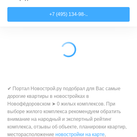
Студии
от
7 818 510 ₽
+7 (495) 134-98-..
21,52
–
28,99
м²
17
предложений
1-комн. кв.
от
9 079 910 ₽
28,6
–
44,16
м²
62
предложения
2-комн. кв.
от
12 322 100 ₽
41,46
–
79,27
м²
33
предложения
3-комн. кв.
от
18 907 030 ₽
✔ Портал Новострой.ру подобрал для Вас самые
72,9
–
97,93
м²
12
предложений
дорогие квартиры в новостройках в
Новофёдоровском ➤ 0 жилых комплексов. При
выборе жилого комплекса рекомендуем обратить
внимание на народный и экспертный рейтинг
комплекса, отзывы об объекте, планировки квартир,
месторасположение
новостройки на карте
,