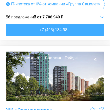
IT-ипотека от 6% от компании «Группа Самолет»
56
предложений
от
7 708 940 ₽
Студии
от
7 708 940 ₽
+7 (495) 134-98-..
22,54
–
27,57
м²
3
предложения
1-комн. кв.
от
9 474 980 ₽
34,71
–
49,54
м²
22
предложения
ЖК в Белом списке
Рассрочка
Трейд-ин
4
2-комн. кв.
от
13 359 260 ₽
50,6
–
60,29
м²
9
предложений
3-комн. кв.
от
16 491 230 ₽
74,3
–
94,8
м²
22
предложения