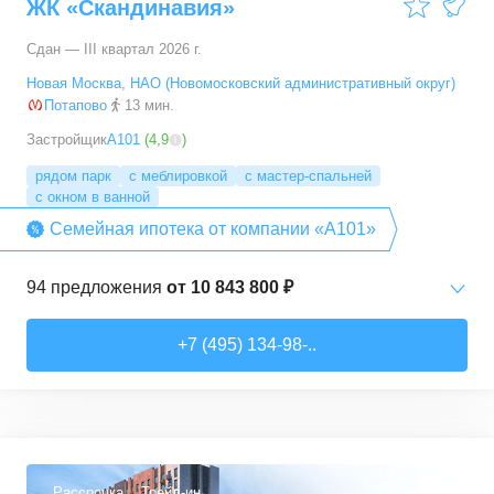
ЖК «Скандинавия»
Сдан — III квартал 2026 г.
Новая Москва
,
НАО (Новомосковский административный округ)
Потапово
13 мин.
Застройщик
А101
(
4,9
)
рядом парк
с меблировкой
с мастер-спальней
с окном в ванной
Семейная ипотека от компании «А101»
94
предложения
от
10 843 800 ₽
Студии
от
10 843 830 ₽
+7 (495) 134-98-..
20,4
–
33,5
м²
6
предложений
1-комн. кв.
от
16 052 930 ₽
29,7
–
54,9
м²
8
предложений
Рассрочка
Трейд-ин