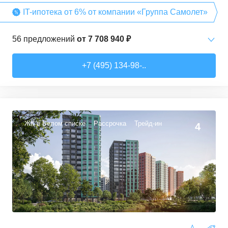
IT-ипотека от 6% от компании «Группа Самолет»
56
предложений
от
7 708 940 ₽
Студии
от
7 708 940 ₽
+7 (495) 134-98-..
22,54
–
27,57
м²
3
предложения
1-комн. кв.
от
9 474 980 ₽
34,71
–
49,54
м²
22
предложения
ЖК в Белом списке
Рассрочка
Трейд-ин
4
2-комн. кв.
от
13 359 260 ₽
50,6
–
60,29
м²
9
предложений
3-комн. кв.
от
16 491 230 ₽
74,3
–
94,8
м²
22
предложения