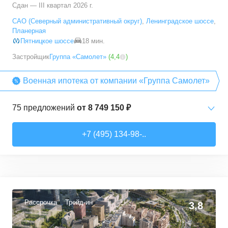
Сдан — III квартал 2026 г.
5+ комн. кв.
от
23 392 790 ₽
САО (Северный административный округ)
,
Ленинградское шоссе
,
94,7
–
94,7
м²
1
предложение
Планерная
Пятницкое шоссе
18 мин.
Застройщик
Группа «Самолет»
(
4,4
)
Военная ипотека от компании «Группа Самолет»
75
предложений
от
8 749 150 ₽
Студии
от
8 749 150 ₽
+7 (495) 134-98-..
22,26
–
38,26
м²
13
предложений
1-комн. кв.
от
10 912 300 ₽
32,74
–
49,35
м²
40
предложений
Рассрочка
Трейд-ин
3,8
2-комн. кв.
от
13 372 380 ₽
53,05
–
62,7
м²
10
предложений