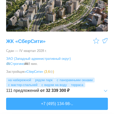
3-комн. кв.
от
17 498 090 ₽
76,45
–
81,28
м²
11
предложений
4-комн. кв.
от
24 367 690 ₽
100,1
–
100,1
м²
1
предложение
ЖК «СберСити»
Сдан — IV квартал 2028 г.
ЗАО (Западный административный округ)
Строгино
8 мин.
Застройщик
«СберСити»
(
3,6
)
на набережной
рядом парк
с панорамными окнами
с мастер-спальней
с видом на воду
терраса
111
предложений
от
32 339 300 ₽
Студии
от
52 215 150 ₽
+7 (495) 134-98-..
65,87
–
74,36
м²
2
предложения