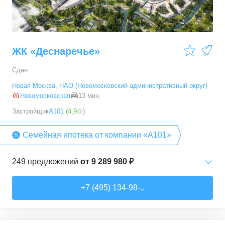
54,28
–
88,2
м²
19
предложений
ЖК «Деснаречье»
Сдан
Новая Москва
,
НАО (Новомосковский административный округ)
Новомосковская
13 мин.
Застройщик
А101
(
4,9
)
Семейная ипотека от компании «А101»
249
предложений
от
9 289 980 ₽
Студии
от
9 289 980 ₽
+7 (495) 134-98-..
20,2
–
33,3
м²
14
предложений
1-комн. кв.
от
11 467 530 ₽