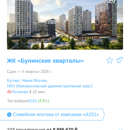
3,7
ЖК «Бунинские кварталы»
Сдан — II квартал 2026 г.
Бутово
,
Новая Москва
,
НАО (Новомосковский административный округ)
Потапово
22 мин.
Застройщик
А101
(
4,9
)
Семейная ипотека от компании «А101»
103
предложения
от
8 886 670 ₽