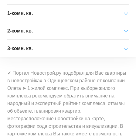
Минимальная цена
от 2 722 000 ₽
1-комн. кв.
за квартиру
Минимальная цена
от 2 445 000 ₽
2-комн. кв.
Средняя цена
от 13 574 000 ₽
за квартиру
за квартиру
Минимальная цена
от 3 598 000 ₽
3-комн. кв.
Средняя цена
от 22 036 000 ₽
за квартиру
Минимальная цена
от 130 700 ₽
за квартиру
Минимальная цена
от 4 355 000 ₽
за 1 м²
Средняя цена
от 36 276 000 ₽
✔ Портал Новострой.ру подобрал для Вас квартиры
за квартиру
Минимальная цена
от 68 600 ₽
за квартиру
в новостройках в Одинцовском районе от компании
Средняя цена
от 491 400 ₽
за 1 м²
Олета ➤ 1 жилой комплекс. При выборе жилого
Средняя цена
от 67 527 000 ₽
за 1 м²
Минимальная цена
от 70 000 ₽
комплекса рекомендуем обратить внимание на
за квартиру
Средняя цена
от 487 000 ₽
за 1 м²
народный и экспертный рейтинг комплекса, отзывы
за 1 м²
об объекте, планировки квартир,
Минимальная цена
от 65 000 ₽
месторасположение новостройки на карте,
Средняя цена
от 510 600 ₽
за 1 м²
фотографии хода строительства и визуализации. В
за 1 м²
карточке комплекса Вы также имеете возможность