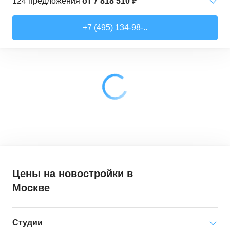
124
предложения
от
7 818 510 ₽
Студии
от
7 818 510 ₽
+7 (495) 134-98-..
21,52
–
28,99
м²
17
предложений
1-комн. кв.
от
9 079 910 ₽
28,6
–
44,16
м²
62
предложения
2-комн. кв.
от
12 322 100 ₽
41,46
–
79,27
м²
33
предложения
3-комн. кв.
от
18 907 030 ₽
72,9
–
97,93
м²
12
предложений
Цены на новостройки
в
Москве
Студии