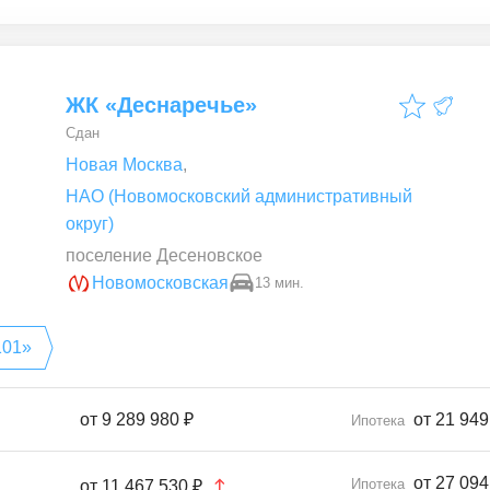
ЖК «Деснаречье»
Сдан
Новая Москва
,
НАО (Новомосковский административный
округ)
поселение Десеновское
Новомосковская
13 мин.
101»
от
9 289 980 ₽
от 21 949
Ипотека
от 27 094
Ипотека
от
11 467 530 ₽