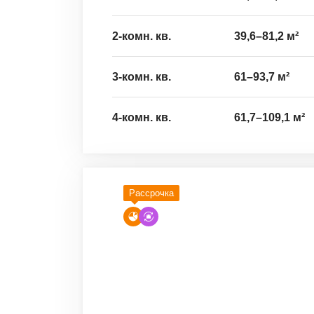
2-комн. кв.
39,6
–
81,2
м²
3-комн. кв.
61
–
93,7
м²
4-комн. кв.
61,7
–
109,1
м²
Рассрочка