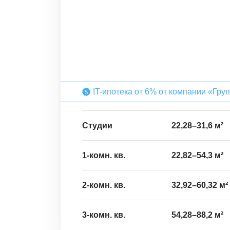
IT-ипотека от 6% от компании «Гру
Студии
22,28
–
31,6
м²
1-комн. кв.
22,82
–
54,3
м²
2-комн. кв.
32,92
–
60,32
м²
3-комн. кв.
54,28
–
88,2
м²