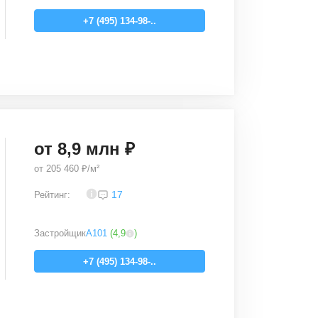
+7 (495) 134-98-..
от
8,9
млн ₽
от
205 460 ₽/м²
3,7
17
Рейтинг:
Застройщик
А101
(
4,9
)
+7 (495) 134-98-..