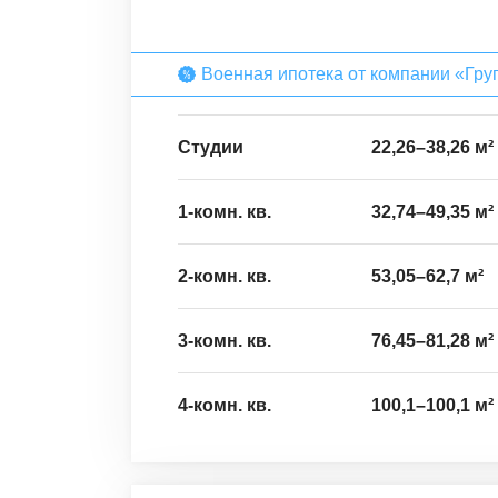
Военная ипотека от компании «Гру
Студии
22,26
–
38,26
м²
1-комн. кв.
32,74
–
49,35
м²
2-комн. кв.
53,05
–
62,7
м²
3-комн. кв.
76,45
–
81,28
м²
4-комн. кв.
100,1
–
100,1
м²