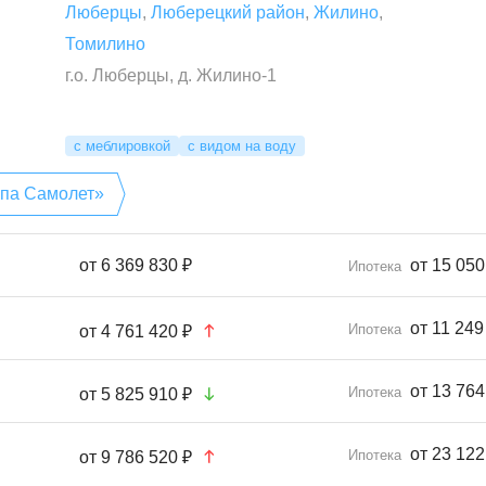
Люберцы
,
Люберецкий район
,
Жилино
,
Томилино
г.о. Люберцы, д. Жилино-1
с меблировкой
с видом на воду
ппа Самолет»
от
6 369 830 ₽
от 15 050
Ипотека
от 11 249
Ипотека
от
4 761 420 ₽
от 13 764
Ипотека
от
5 825 910 ₽
от 23 122
Ипотека
от
9 786 520 ₽