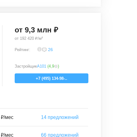
от
9,3
млн ₽
от
192 420 ₽/м²
3,8
26
Рейтинг:
Застройщик
А101
(
4,9
)
+7 (495) 134-98-..
 ₽/мес
14
предложений
 ₽/мес
66
предложений