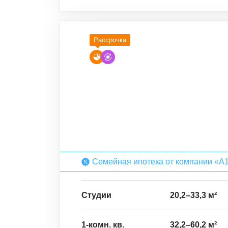
Рассрочка
Семейная ипотека от компании «А
Студии
20,2
–
33,3
м²
1-комн. кв.
32,2
–
60,2
м²