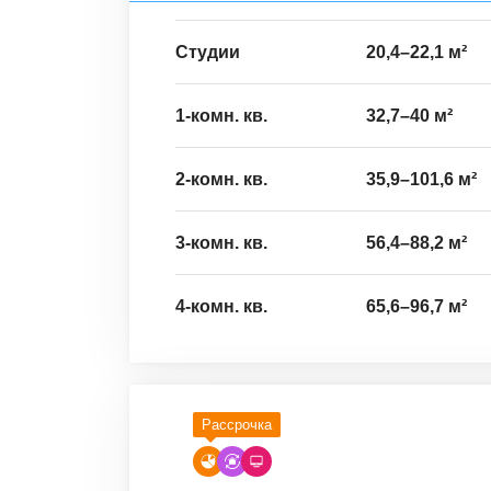
Студии
20,4
–
22,1
м²
1-комн. кв.
32,7
–
40
м²
2-комн. кв.
35,9
–
101,6
м²
3-комн. кв.
56,4
–
88,2
м²
4-комн. кв.
65,6
–
96,7
м²
Рассрочка