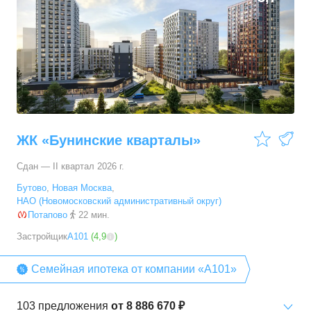
ЖК «Бунинские кварталы»
Сдан — II квартал 2026 г.
Бутово
,
Новая Москва
,
НАО (Новомосковский административный округ)
Потапово
22 мин.
Застройщик
А101
(
4,9
)
Семейная ипотека от компании «А101»
103
предложения
от
8 886 670 ₽