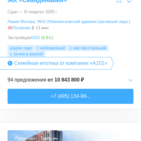
ЖК «Скандинавия»
Сдан — III квартал 2026 г.
Новая Москва
,
НАО (Новомосковский административный округ)
Потапово
13 мин.
Застройщик
А101
(
4,9
)
рядом парк
с меблировкой
с мастер-спальней
с окном в ванной
Семейная ипотека от компании «А101»
94
предложения
от
10 843 800 ₽
Студии
от
10 843 830 ₽
+7 (495) 134-98-..
20,4
–
33,5
м²
6
предложений
1-комн. кв.
от
16 052 930 ₽
29,7
–
54,9
м²
8
предложений
Рассрочка
Трейд-ин
3,6