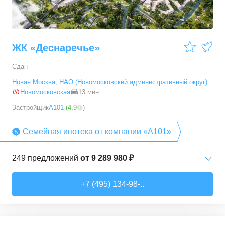
ЖК «Деснаречье»
Сдан
Новая Москва
,
НАО (Новомосковский административный округ)
Новомосковская
13 мин.
Застройщик
А101
(
4,9
)
Семейная ипотека от компании «А101»
249
предложений
от
9 289 980 ₽
Студии
от
9 289 980 ₽
+7 (495) 134-98-..
20,2
–
33,3
м²
14
предложений
1-комн. кв.
от
11 467 530 ₽