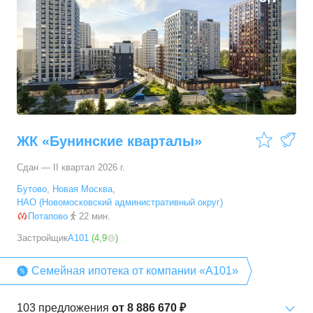
ЖК «Бунинские кварталы»
Сдан — II квартал 2026 г.
Бутово
,
Новая Москва
,
НАО (Новомосковский административный округ)
Потапово
22 мин.
Застройщик
А101
(
4,9
)
Семейная ипотека от компании «А101»
103
предложения
от
8 886 670 ₽