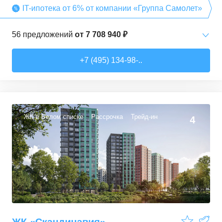
IT-ипотека от 6% от компании «Группа Самолет»
56
предложений
от
7 708 940 ₽
Студии
от
7 708 940 ₽
+7 (495) 134-98-..
22,54
–
27,57
м²
3
предложения
1-комн. кв.
от
9 474 980 ₽
34,71
–
49,54
м²
22
предложения
ЖК в Белом списке
Рассрочка
Трейд-ин
4
2-комн. кв.
от
13 359 260 ₽
50,6
–
60,29
м²
9
предложений
3-комн. кв.
от
16 491 230 ₽
74,3
–
94,8
м²
22
предложения