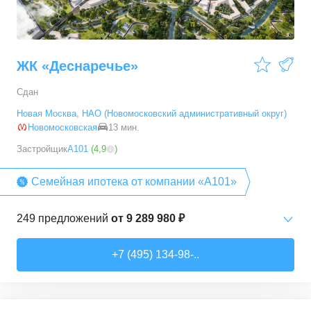
ЖК «Деснаречье»
Сдан
Новая Москва
,
НАО (Новомосковский административный округ)
Новомосковская
13 мин.
Застройщик
А101
(
4,9
)
Семейная ипотека от компании «А101»
249
предложений
от
9 289 980 ₽
Студии
от
9 289 980 ₽
+7 (495) 134-98-..
20,2
–
33,3
м²
14
предложений
1-комн. кв.
от
11 467 530 ₽