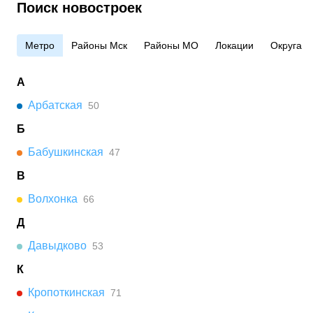
Поиск новостроек
Метро
Районы Мск
Районы МО
Локации
Округа
А
Арбатская
50
Б
Бабушкинская
47
В
Волхонка
66
Д
Давыдково
53
К
Кропоткинская
71