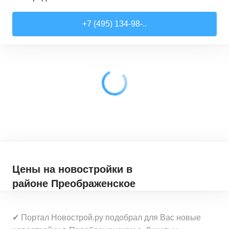
Студии
от
7 818 510 ₽
+7 (495) 134-98-..
21,52
–
28,99
м²
17
предложений
1-комн. кв.
от
9 079 910 ₽
28,6
–
44,16
м²
62
предложения
2-комн. кв.
от
12 322 100 ₽
41,46
–
79,27
м²
33
предложения
3-комн. кв.
от
18 907 030 ₽
72,9
–
97,93
м²
12
предложений
Цены на новостройки
в
районе Преображенское
✔ Портал Новострой.ру подобрал для Вас новые