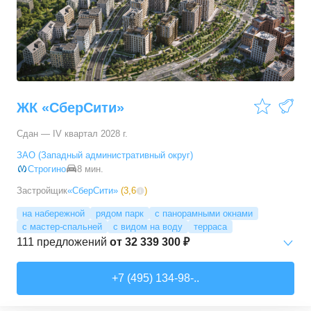
3-комн. кв.
от
17 498 090 ₽
76,45
–
81,28
м²
11
предложений
4-комн. кв.
от
24 367 690 ₽
100,1
–
100,1
м²
1
предложение
ЖК «СберСити»
Сдан — IV квартал 2028 г.
ЗАО (Западный административный округ)
Строгино
8 мин.
Застройщик
«СберСити»
(
3,6
)
на набережной
рядом парк
с панорамными окнами
с мастер-спальней
с видом на воду
терраса
111
предложений
от
32 339 300 ₽
Студии
от
52 215 150 ₽
+7 (495) 134-98-..
65,87
–
74,36
м²
2
предложения