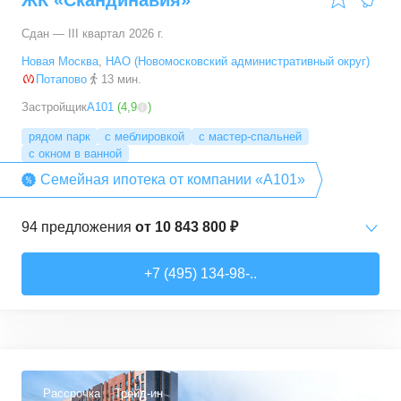
ЖК «Скандинавия»
Сдан — III квартал 2026 г.
Новая Москва
,
НАО (Новомосковский административный округ)
Потапово
13 мин.
Застройщик
А101
(
4,9
)
рядом парк
с меблировкой
с мастер-спальней
с окном в ванной
Семейная ипотека от компании «А101»
94
предложения
от
10 843 800 ₽
Студии
от
10 843 830 ₽
+7 (495) 134-98-..
20,4
–
33,5
м²
6
предложений
1-комн. кв.
от
16 052 930 ₽
29,7
–
54,9
м²
8
предложений
Рассрочка
Трейд-ин
3,6