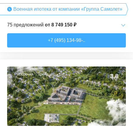
Военная ипотека от компании «Группа Самолет»
75
предложений
от
8 749 150 ₽
Студии
от
8 749 150 ₽
+7 (495) 134-98-..
22,26
–
38,26
м²
13
предложений
1-комн. кв.
от
10 912 300 ₽
32,74
–
49,35
м²
40
предложений
Рассрочка
Трейд-ин
3,8
2-комн. кв.
от
13 372 380 ₽
53,05
–
62,7
м²
10
предложений
3-комн. кв.
от
17 498 090 ₽
76,45
–
81,28
м²
11
предложений
4-комн. кв.
от
24 367 690 ₽