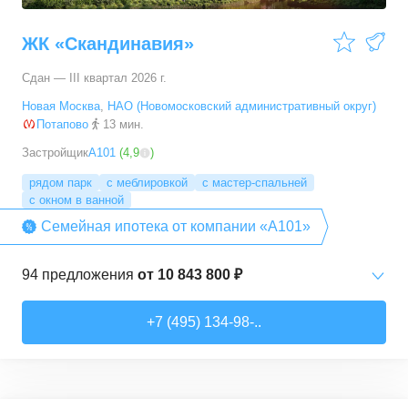
ЖК «Скандинавия»
Сдан — III квартал 2026 г.
Новая Москва
,
НАО (Новомосковский административный округ)
Потапово
13 мин.
Застройщик
А101
(
4,9
)
рядом парк
с меблировкой
с мастер-спальней
с окном в ванной
Семейная ипотека от компании «А101»
94
предложения
от
10 843 800 ₽
Студии
от
10 843 830 ₽
+7 (495) 134-98-..
20,4
–
33,5
м²
6
предложений
1-комн. кв.
от
16 052 930 ₽
29,7
–
54,9
м²
8
предложений