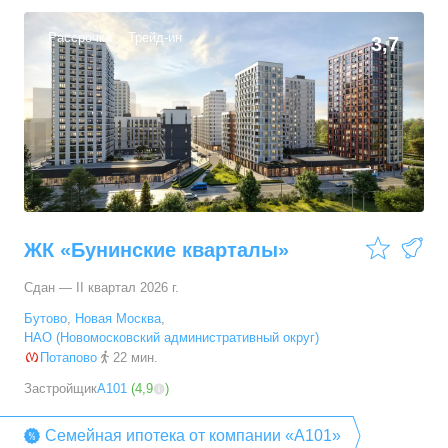
Рассрочка
Трейд-ин
3,7
ЖК «Бунинские кварталы»
Сдан — II квартал 2026 г.
Бутово
,
Новая Москва
,
НАО (Новомосковский административный округ)
Потапово
22 мин.
Застройщик
А101
(
4,9
)
Семейная ипотека от компании «А101»