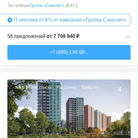
Застройщик
Группа «Самолет»
(
4,4
)
IT-ипотека от 6% от компании «Группа Самолет»
56
предложений
от
7 708 940 ₽
Студии
от
7 708 940 ₽
+7 (495) 134-98-..
22,54
–
27,57
м²
3
предложения
1-комн. кв.
от
9 474 980 ₽
34,71
–
49,54
м²
22
предложения
ЖК в Белом списке
Рассрочка
Трейд-ин
4
2-комн. кв.
от
13 359 260 ₽
50,6
–
60,29
м²
9
предложений
3-комн. кв.
от
16 491 230 ₽
74,3
–
94,8
м²
22
предложения