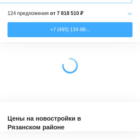
124
предложения
от
7 818 510 ₽
Студии
от
7 818 510 ₽
+7 (495) 134-98-..
21,52
–
28,99
м²
17
предложений
1-комн. кв.
от
9 079 910 ₽
28,6
–
44,16
м²
62
предложения
2-комн. кв.
от
12 322 100 ₽
41,46
–
79,27
м²
33
предложения
3-комн. кв.
от
18 907 030 ₽
72,9
–
97,93
м²
12
предложений
Цены на новостройки
в
Рязанском районе