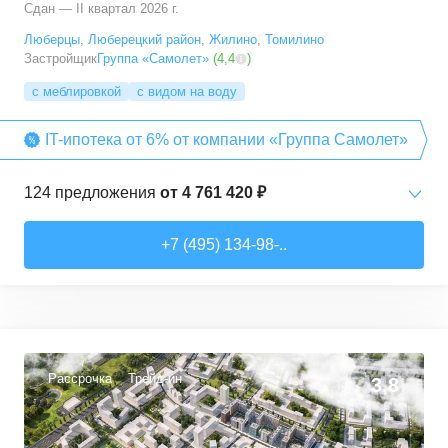
Сдан — II квартал 2026 г.
Люберцы
,
Люберецкий район
,
Жилино
,
Томилино
Застройщик
Группа «Самолет»
(
4,4
)
с меблировкой
с видом на воду
IT-ипотека от 6% от компании «Группа Самолет»
124
предложения
от
4 761 420 ₽
Студии
от
6 369 830 ₽
+7 (495) 134-98-..
22,28
–
31,6
м²
12
предложений
1-комн. кв.
от
4 761 420 ₽
22,82
–
54,3
м²
64
предложения
Рассрочка
Трейд-ин
3,8
2-комн. кв.
от
5 825 910 ₽
32,92
–
60,32
м²
29
предложений