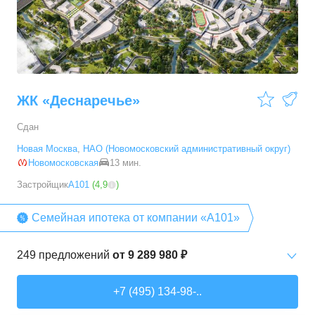
3-комн. кв.
от
9 786 520 ₽
54,28
–
88,2
м²
19
предложений
ЖК «Деснаречье»
Сдан
Новая Москва
,
НАО (Новомосковский административный округ)
Новомосковская
13 мин.
Застройщик
А101
(
4,9
)
Семейная ипотека от компании «А101»
249
предложений
от
9 289 980 ₽
Студии
от
9 289 980 ₽
+7 (495) 134-98-..
20,2
–
33,3
м²
14
предложений