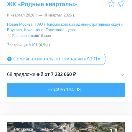
ЖК «Родные кварталы»
100,1
–
100,1
м²
1
предложение
II квартал 2026 г. — III квартал 2026 г.
Новая Москва
,
НАО (Новомосковский административный округ)
,
Внуково
,
Кокошкино
,
Толстопальцево
Рассказовка
16 мин.
Застройщик
А101
(
4,9
)
Семейная ипотека от компании «А101»
68
предложений
от
7 232 660 ₽
Студии
от
7 232 660 ₽
+7 (495) 134-98-..
20,2
–
28,3
м²
15
предложений
1-комн. кв.
от
12 378 540 ₽
35
–
36,7
м²
3
предложения
Рассрочка
Трейд-ин
3,8