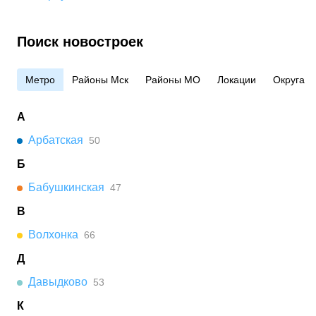
Поиск новостроек
Метро
Районы Мск
Районы МО
Локации
Округа
А
Арбатская
50
Б
Бабушкинская
47
В
Волхонка
66
Д
Давыдково
53
К