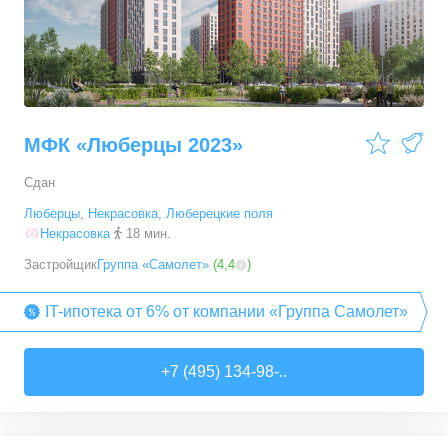
МФК «Люберцы 2023»
Сдан
Люберцы
,
Некрасовка
,
Люберецкие поля
Некрасовка
18 мин.
Застройщик
Группа «Самолет»
(
4,4
)
IT-ипотека от 6% от компании «Группа Самолет»
+7 (495) 134-98-..