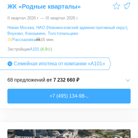
ЖК «Родные кварталы»
100,1
–
100,1
м²
1
предложение
II квартал 2026 г. — III квартал 2026 г.
Новая Москва
,
НАО (Новомосковский административный округ)
,
Внуково
,
Кокошкино
,
Толстопальцево
Рассказовка
16 мин.
Застройщик
А101
(
4,9
)
Семейная ипотека от компании «А101»
68
предложений
от
7 232 660 ₽
Студии
от
7 232 660 ₽
+7 (495) 134-98-..
20,2
–
28,3
м²
15
предложений
1-комн. кв.
от
12 378 540 ₽
35
–
36,7
м²
3
предложения
Рассрочка
Трейд-ин