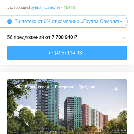
Застройщик
Группа «Самолет»
(
4,4
)
IT-ипотека от 6% от компании «Группа Самолет»
56
предложений
от
7 708 940 ₽
Студии
от
7 708 940 ₽
+7 (495) 134-98-..
22,54
–
27,57
м²
3
предложения
1-комн. кв.
от
9 474 980 ₽
34,71
–
49,54
м²
22
предложения
ЖК в Белом списке
Рассрочка
Трейд-ин
4
2-комн. кв.
от
13 359 260 ₽
50,6
–
60,29
м²
9
предложений
3-комн. кв.
от
16 491 230 ₽
74,3
–
94,8
м²
22
предложения