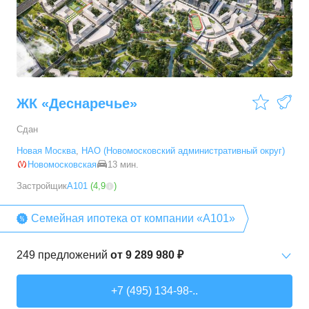
3-комн. кв.
от
9 786 520 ₽
54,28
–
88,2
м²
19
предложений
ЖК «Деснаречье»
Сдан
Новая Москва
,
НАО (Новомосковский административный округ)
Новомосковская
13 мин.
Застройщик
А101
(
4,9
)
Семейная ипотека от компании «А101»
249
предложений
от
9 289 980 ₽
Студии
от
9 289 980 ₽
+7 (495) 134-98-..
20,2
–
33,3
м²
14
предложений