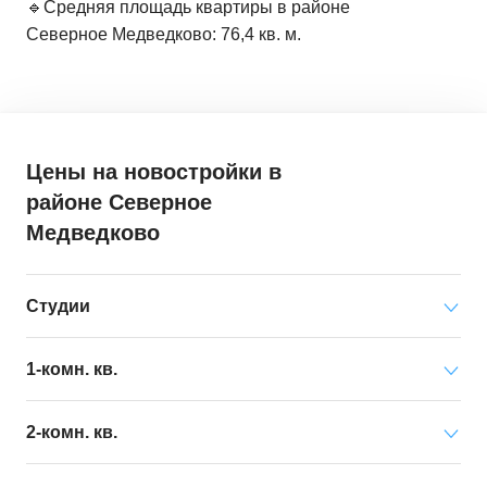
🔹Средняя площадь квартиры в районе
Северное Медведково: 76,4 кв. м.
Цены на новостройки
в
районе Северное
Медведково
Студии
Минимальная цена
от 12 487 000 ₽
1-комн. кв.
за квартиру
Минимальная цена
от 15 734 000 ₽
2-комн. кв.
Средняя цена
от 12 976 000 ₽
за квартиру
за квартиру