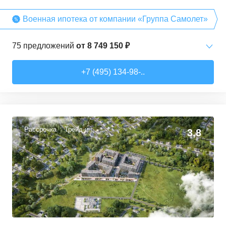
Военная ипотека от компании «Группа Самолет»
75
предложений
от
8 749 150 ₽
Студии
от
8 749 150 ₽
+7 (495) 134-98-..
22,26
–
38,26
м²
13
предложений
1-комн. кв.
от
10 912 300 ₽
32,74
–
49,35
м²
40
предложений
Рассрочка
Трейд-ин
3,8
2-комн. кв.
от
13 372 380 ₽
53,05
–
62,7
м²
10
предложений
3-комн. кв.
от
17 498 090 ₽
76,45
–
81,28
м²
11
предложений
4-комн. кв.
от
24 367 690 ₽