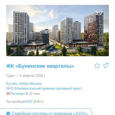
Рассрочка
Трейд-ин
3,7
ЖК «Бунинские кварталы»
Сдан — II квартал 2026 г.
Бутово
,
Новая Москва
,
НАО (Новомосковский административный округ)
Потапово
22 мин.
Застройщик
А101
(
4,9
)
Семейная ипотека от компании «А101»