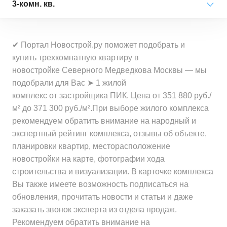
Минимальная цена
от 20 410 000 ₽
3-комн. кв.
Средняя цена
от 17 504 000 ₽
за квартиру
Минимальная цена
от 495 500 ₽
за квартиру
Минимальная цена
от 26 708 000 ₽
за 1 м²
Средняя цена
от 22 214 000 ₽
✔ Портал Новострой.ру поможет подобрать и
за квартиру
Минимальная цена
от 449 600 ₽
за квартиру
купить трехкомнатную квартиру в
Средняя цена
от 542 900 ₽
за 1 м²
новостройке Северного Медведкова Москвы — мы
Средняя цена
от 28 242 000 ₽
за 1 м²
Минимальная цена
от 362 500 ₽
подобрали для Вас ➤ 1 жилой
за квартиру
Средняя цена
от 490 900 ₽
за 1 м²
комплекс от застройщика ПИК. Цена от 351 880 руб./
за 1 м²
м² до 371 300 руб./м².При выборе жилого комплекса
Минимальная цена
от 351 900 ₽
рекомендуем обратить внимание на народный и
Средняя цена
от 410 100 ₽
за 1 м²
экспертный рейтинг комплекса, отзывы об объекте,
за 1 м²
планировки квартир, месторасположение
Средняя цена
от 369 800 ₽
новостройки на карте, фотографии хода
за 1 м²
строительства и визуализации. В карточке комплекса
Вы также имеете возможность подписаться на
обновления, прочитать новости и статьи и даже
заказать звонок эксперта из отдела продаж.
Рекомендуем обратить внимание на