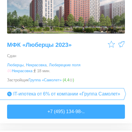
МФК «Люберцы 2023»
Сдан
Люберцы
,
Некрасовка
,
Люберецкие поля
Некрасовка
18 мин.
Застройщик
Группа «Самолет»
(
4,4
)
IT-ипотека от 6% от компании «Группа Самолет»
+7 (495) 134-98-..