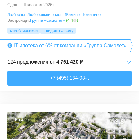
Сдан — II квартал 2026 г.
Люберцы
,
Люберецкий район
,
Жилино
,
Томилино
Застройщик
Группа «Самолет»
(
4,4
)
с меблировкой
с видом на воду
IT-ипотека от 6% от компании «Группа Самолет»
124
предложения
от
4 761 420 ₽
Студии
от
6 369 830 ₽
+7 (495) 134-98-..
22,28
–
31,6
м²
12
предложений
1-комн. кв.
от
4 761 420 ₽
22,82
–
54,3
м²
64
предложения
Рассрочка
Трейд-ин
3,8
2-комн. кв.
от
5 825 910 ₽
32,92
–
60,32
м²
29
предложений