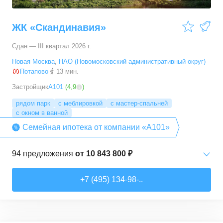
ЖК «Скандинавия»
Сдан — III квартал 2026 г.
Новая Москва
,
НАО (Новомосковский административный округ)
Потапово
13 мин.
Застройщик
А101
(
4,9
)
рядом парк
с меблировкой
с мастер-спальней
с окном в ванной
Семейная ипотека от компании «А101»
94
предложения
от
10 843 800 ₽
Студии
от
10 843 830 ₽
+7 (495) 134-98-..
20,4
–
33,5
м²
6
предложений
1-комн. кв.
от
16 052 930 ₽