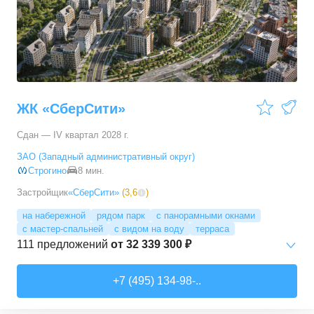
3-комн. кв.
от
17 498 090 ₽
76,45
–
81,28
м²
11
предложений
4-комн. кв.
от
24 367 690 ₽
100,1
–
100,1
м²
1
предложение
ЖК «СберСити»
Сдан — IV квартал 2028 г.
ЗАО (Западный административный округ)
Строгино
8 мин.
Застройщик
«СберСити»
(
3,6
)
на набережной
рядом парк
с панорамными окнами
с мастер-спальней
с видом на воду
терраса
111
предложений
от
32 339 300 ₽
Студии
от
52 215 150 ₽
+7 (495) 134-98-..
65,87
–
74,36
м²
2
предложения