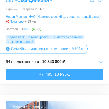
ЖК «Скандинавия»
Сдан — III квартал 2026 г.
Новая Москва
,
НАО (Новомосковский административный округ)
Потапово
13 мин.
Застройщик
А101
(
4,9
)
рядом парк
с меблировкой
с мастер-спальней
с окном в ванной
Семейная ипотека от компании «А101»
94
предложения
от
10 843 800 ₽
Студии
от
10 843 830 ₽
+7 (495) 134-98-..
20,4
–
33,5
м²
6
предложений
1-комн. кв.
от
16 052 930 ₽
29,7
–
54,9
м²
8
предложений
Рассрочка
Трейд-ин
3,6