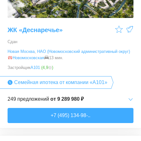
ЖК «Деснаречье»
Сдан
Новая Москва
,
НАО (Новомосковский административный округ)
Новомосковская
13 мин.
Застройщик
А101
(
4,9
)
Семейная ипотека от компании «А101»
249
предложений
от
9 289 980 ₽
Студии
от
9 289 980 ₽
+7 (495) 134-98-..
20,2
–
33,3
м²
14
предложений
1-комн. кв.
от
11 467 530 ₽