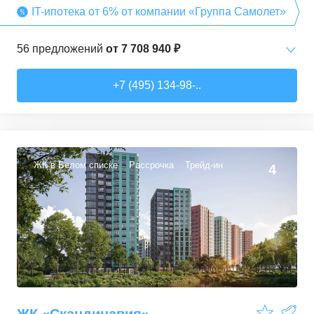
IT-ипотека от 6% от компании «Группа Самолет»
56
предложений
от
7 708 940 ₽
Студии
от
7 708 940 ₽
+7 (495) 134-98-..
22,54
–
27,57
м²
3
предложения
1-комн. кв.
от
9 474 980 ₽
34,71
–
49,54
м²
22
предложения
ЖК в Белом списке
Рассрочка
Трейд-ин
4
2-комн. кв.
от
13 359 260 ₽
50,6
–
60,29
м²
9
предложений
3-комн. кв.
от
16 491 230 ₽
74,3
–
94,8
м²
22
предложения