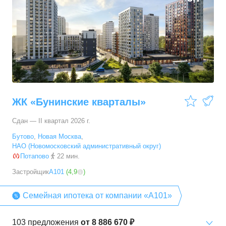
ЖК «Бунинские кварталы»
Сдан — II квартал 2026 г.
Бутово
,
Новая Москва
,
НАО (Новомосковский административный округ)
Потапово
22 мин.
Застройщик
А101
(
4,9
)
Семейная ипотека от компании «А101»
103
предложения
от
8 886 670 ₽