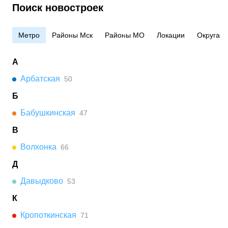
Поиск новостроек
Метро
Районы Мск
Районы МО
Локации
Округа
А
Арбатская
50
Б
Бабушкинская
47
В
Волхонка
66
Д
Давыдково
53
К
Кропоткинская
71