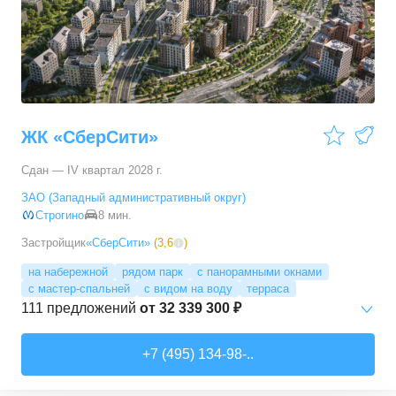
3-комн. кв.
от
17 498 090 ₽
76,45
–
81,28
м²
11
предложений
4-комн. кв.
от
24 367 690 ₽
100,1
–
100,1
м²
1
предложение
ЖК «СберСити»
Сдан — IV квартал 2028 г.
ЗАО (Западный административный округ)
Строгино
8 мин.
Застройщик
«СберСити»
(
3,6
)
на набережной
рядом парк
с панорамными окнами
с мастер-спальней
с видом на воду
терраса
111
предложений
от
32 339 300 ₽
Студии
от
52 215 150 ₽
+7 (495) 134-98-..
65,87
–
74,36
м²
2
предложения