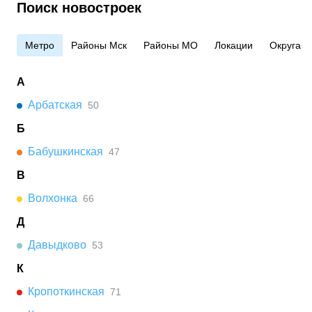
Поиск новостроек
Метро
Районы Мск
Районы МО
Локации
Округа
А
Арбатская
50
Б
Бабушкинская
47
В
Волхонка
66
Д
Давыдково
53
К
Кропоткинская
71