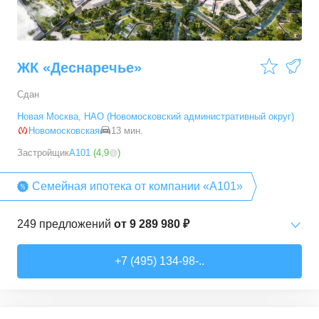
ЖК «Деснаречье»
Сдан
Новая Москва
,
НАО (Новомосковский административный округ)
Новомосковская
13 мин.
Застройщик
А101
(
4,9
)
Семейная ипотека от компании «А101»
249
предложений
от
9 289 980 ₽
Студии
от
9 289 980 ₽
+7 (495) 134-98-..
20,2
–
33,3
м²
14
предложений
1-комн. кв.
от
11 467 530 ₽