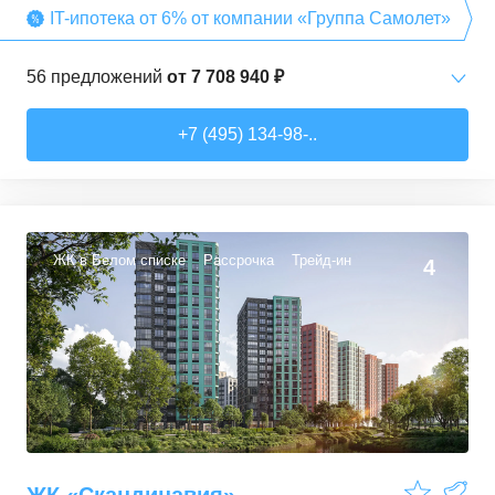
IT-ипотека от 6% от компании «Группа Самолет»
56
предложений
от
7 708 940 ₽
Студии
от
7 708 940 ₽
+7 (495) 134-98-..
22,54
–
27,57
м²
3
предложения
1-комн. кв.
от
9 474 980 ₽
34,71
–
49,54
м²
22
предложения
ЖК в Белом списке
Рассрочка
Трейд-ин
4
2-комн. кв.
от
13 359 260 ₽
50,6
–
60,29
м²
9
предложений
3-комн. кв.
от
16 491 230 ₽
74,3
–
94,8
м²
22
предложения