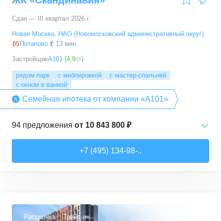
ЖК «Скандинавия»
Сдан — III квартал 2026 г.
Новая Москва
,
НАО (Новомосковский административный округ)
Потапово
13 мин.
Застройщик
А101
(
4,9
)
рядом парк
с меблировкой
с мастер-спальней
с окном в ванной
Семейная ипотека от компании «А101»
94
предложения
от
10 843 800 ₽
Студии
от
10 843 830 ₽
+7 (495) 134-98-..
20,4
–
33,5
м²
6
предложений
1-комн. кв.
от
16 052 930 ₽
29,7
–
54,9
м²
8
предложений
Рассрочка
Трейд-ин
3,6