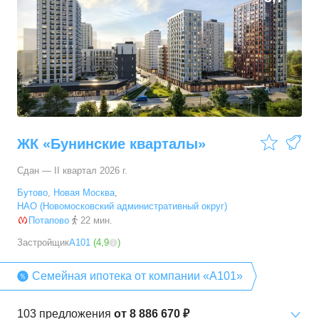
ЖК «Бунинские кварталы»
Сдан — II квартал 2026 г.
Бутово
,
Новая Москва
,
НАО (Новомосковский административный округ)
Потапово
22 мин.
Застройщик
А101
(
4,9
)
Семейная ипотека от компании «А101»
103
предложения
от
8 886 670 ₽