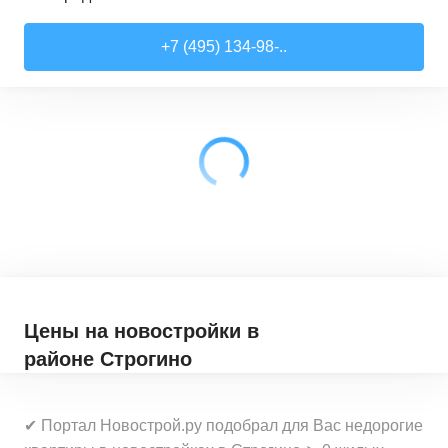
Студии
от
7 818 510 ₽
+7 (495) 134-98-..
21,52
–
28,99
м²
17
предложений
1-комн. кв.
от
9 079 910 ₽
28,6
–
44,16
м²
62
предложения
2-комн. кв.
от
12 322 100 ₽
41,46
–
79,27
м²
33
предложения
3-комн. кв.
от
18 907 030 ₽
72,9
–
97,93
м²
12
предложений
Цены на новостройки
в
районе Строгино
✔ Портал Новострой.ру подобрал для Вас недорогие