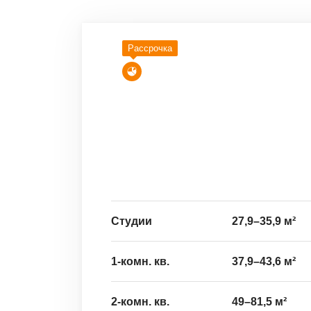
Рассрочка
Студии
27,9
–
35,9
м²
1-комн. кв.
37,9
–
43,6
м²
2-комн. кв.
49
–
81,5
м²