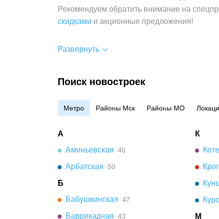
Рекомендуем обратить внимание на спецпр
скидками
и акционные предложения!
Развернуть
Поиск новостроек
Метро
Районы Мск
Районы МО
Локац
А
К
Аминьевская
Кот
46
Арбатская
Кро
50
Б
Кун
Бабушкинская
47
Кур
Баррикадная
43
М