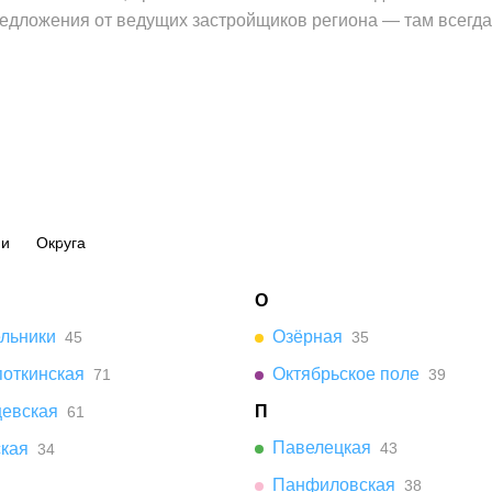
едложения от ведущих застройщиков региона — там всегд
ии
Округа
О
ельники
Озёрная
45
35
поткинская
Октябрьское поле
71
39
цевская
П
61
Павелецкая
ская
43
34
Панфиловская
38