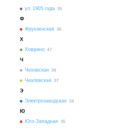
ул. 1905 года
35
Ф
Фрунзенская
36
Х
Ховрино
47
Ч
Чеховская
36
Чкаловская
37
Э
Электрозаводская
34
Ю
Юго-Западная
35