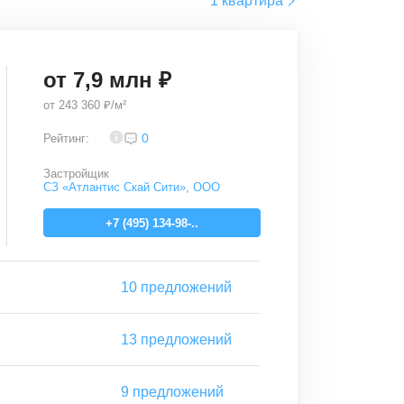
1 квартира
от
7,9
млн ₽
от
243 360 ₽/м²
4,1
0
Рейтинг:
Застройщик
СЗ «Атлантис Скай Сити», ООО
+7 (495) 134-98-..
10
предложений
13
предложений
9
предложений