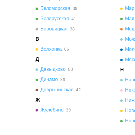
Беломорская
Мар
39
Белорусская
Мая
41
Боровицкая
Мед
38
В
Мож
Волхонка
66
Мол
Д
Мяк
Давыдково
53
Н
Динамо
36
Нар
Добрынинская
42
Нек
Ж
Ниж
Жулебино
39
Нов
Нов