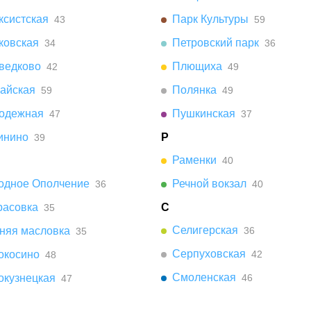
ксистская
Парк Культуры
43
59
ковская
Петровский парк
34
36
ведково
Плющиха
42
49
айская
Полянка
59
49
одежная
Пушкинская
47
37
инино
Р
39
Раменки
40
одное Ополчение
Речной вокзал
36
40
расовка
С
35
Селигерская
няя масловка
36
35
Серпуховская
окосино
42
48
Смоленская
окузнецкая
46
47