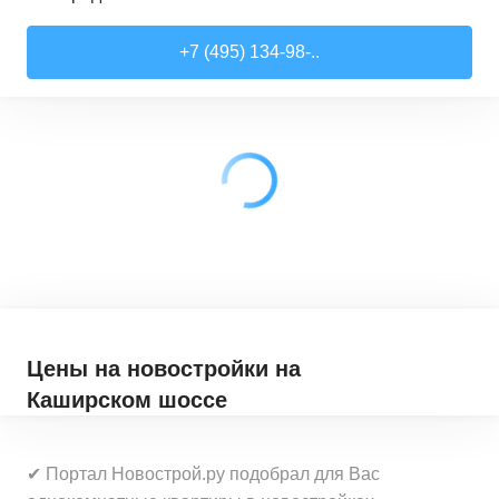
Студии
от
7 818 510 ₽
+7 (495) 134-98-..
21,52
–
28,99
м²
17
предложений
1-комн. кв.
от
9 079 910 ₽
28,6
–
44,16
м²
62
предложения
2-комн. кв.
от
12 322 100 ₽
41,46
–
79,27
м²
33
предложения
3-комн. кв.
от
18 907 030 ₽
72,9
–
97,93
м²
12
предложений
Цены на новостройки
на
Каширском шоссе
✔ Портал Новострой.ру подобрал для Вас