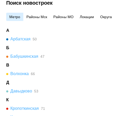
Поиск новостроек
Метро
Районы Мск
Районы МО
Локации
Округа
А
Арбатская
50
Б
Бабушкинская
47
В
Волхонка
66
Д
Давыдково
53
К
Кропоткинская
71