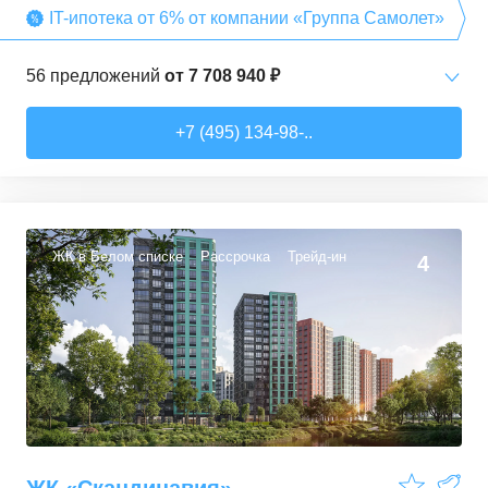
IT-ипотека от 6% от компании «Группа Самолет»
56
предложений
от
7 708 940 ₽
Студии
от
7 708 940 ₽
+7 (495) 134-98-..
22,54
–
27,57
м²
3
предложения
1-комн. кв.
от
9 474 980 ₽
34,71
–
49,54
м²
22
предложения
ЖК в Белом списке
Рассрочка
Трейд-ин
4
2-комн. кв.
от
13 359 260 ₽
50,6
–
60,29
м²
9
предложений
3-комн. кв.
от
16 491 230 ₽
74,3
–
94,8
м²
22
предложения