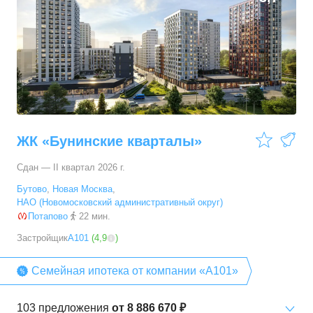
ЖК «Бунинские кварталы»
Сдан — II квартал 2026 г.
Бутово
,
Новая Москва
,
НАО (Новомосковский административный округ)
Потапово
22 мин.
Застройщик
А101
(
4,9
)
Семейная ипотека от компании «А101»
103
предложения
от
8 886 670 ₽