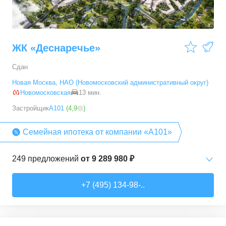
ЖК «Деснаречье»
Сдан
Новая Москва
,
НАО (Новомосковский административный округ)
Новомосковская
13 мин.
Застройщик
А101
(
4,9
)
Семейная ипотека от компании «А101»
249
предложений
от
9 289 980 ₽
Студии
от
9 289 980 ₽
+7 (495) 134-98-..
20,2
–
33,3
м²
14
предложений
1-комн. кв.
от
11 467 530 ₽