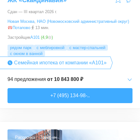
ЖК «Скандинавия»
Сдан — III квартал 2026 г.
Новая Москва
,
НАО (Новомосковский административный округ)
Потапово
13 мин.
Застройщик
А101
(
4,9
)
рядом парк
с меблировкой
с мастер-спальней
с окном в ванной
Семейная ипотека от компании «А101»
94
предложения
от
10 843 800 ₽
Студии
от
10 843 830 ₽
+7 (495) 134-98-..
20,4
–
33,5
м²
6
предложений
1-комн. кв.
от
16 052 930 ₽
29,7
–
54,9
м²
8
предложений
Рассрочка
Трейд-ин
3,6