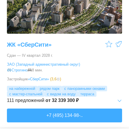
3-комн. кв.
от
17 498 090 ₽
76,45
–
81,28
м²
11
предложений
4-комн. кв.
от
24 367 690 ₽
100,1
–
100,1
м²
1
предложение
ЖК «СберСити»
Сдан — IV квартал 2028 г.
ЗАО (Западный административный округ)
Строгино
8 мин.
Застройщик
«СберСити»
(
3,6
)
на набережной
рядом парк
с панорамными окнами
с мастер-спальней
с видом на воду
терраса
111
предложений
от
32 339 300 ₽
Студии
от
52 215 150 ₽
+7 (495) 134-98-..
65,87
–
74,36
м²
2
предложения