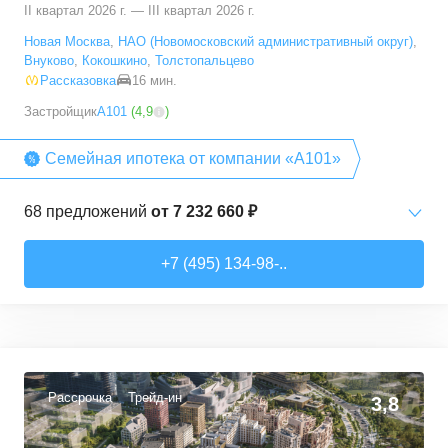
II квартал 2026 г. — III квартал 2026 г.
Новая Москва
,
НАО (Новомосковский административный округ)
,
Внуково
,
Кокошкино
,
Толстопальцево
Рассказовка
16 мин.
Застройщик
А101
(
4,9
)
Семейная ипотека от компании «А101»
68
предложений
от
7 232 660 ₽
Студии
от
7 232 660 ₽
+7 (495) 134-98-..
20,2
–
28,3
м²
15
предложений
1-комн. кв.
от
12 378 540 ₽
35
–
36,7
м²
3
предложения
Рассрочка
Трейд-ин
3,8
2-комн. кв.
от
13 342 080 ₽
40,4
–
72,7
м²
15
предложений