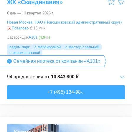
ЖК «Скандинавия»
Сдан — III квартал 2026 г.
Новая Москва
,
НАО (Новомосковский административный округ)
Потапово
13 мин.
Застройщик
А101
(
4,9
)
рядом парк
с меблировкой
с мастер-спальней
с окном в ванной
Семейная ипотека от компании «А101»
94
предложения
от
10 843 800 ₽
Студии
от
10 843 830 ₽
+7 (495) 134-98-..
20,4
–
33,5
м²
6
предложений
1-комн. кв.
от
16 052 930 ₽
29,7
–
54,9
м²
8
предложений
Рассрочка
Трейд-ин