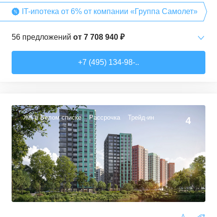
IT-ипотека от 6% от компании «Группа Самолет»
56
предложений
от
7 708 940 ₽
Студии
от
7 708 940 ₽
+7 (495) 134-98-..
22,54
–
27,57
м²
3
предложения
1-комн. кв.
от
9 474 980 ₽
34,71
–
49,54
м²
22
предложения
ЖК в Белом списке
Рассрочка
Трейд-ин
4
2-комн. кв.
от
13 359 260 ₽
50,6
–
60,29
м²
9
предложений
3-комн. кв.
от
16 491 230 ₽
74,3
–
94,8
м²
22
предложения