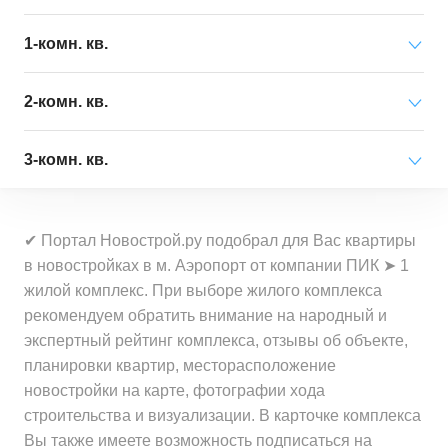
Минимальная цена
от 4 355 000 ₽
1-комн. кв.
за квартиру
Минимальная цена
от 2 445 000 ₽
2-комн. кв.
Средняя цена
от 67 527 000 ₽
за квартиру
за квартиру
Минимальная цена
от 3 598 000 ₽
3-комн. кв.
Средняя цена
от 22 036 000 ₽
за квартиру
Минимальная цена
от 65 000 ₽
за квартиру
Минимальная цена
от 2 722 000 ₽
за 1 м²
Средняя цена
от 36 276 000 ₽
✔ Портал Новострой.ру подобрал для Вас квартиры
за квартиру
Минимальная цена
от 68 600 ₽
за квартиру
в новостройках в м. Аэропорт от компании ПИК ➤ 1
Средняя цена
от 604 500 ₽
за 1 м²
жилой комплекс. При выборе жилого комплекса
Средняя цена
от 13 574 000 ₽
за 1 м²
Минимальная цена
от 70 000 ₽
рекомендуем обратить внимание на народный и
за квартиру
Средняя цена
от 487 000 ₽
за 1 м²
экспертный рейтинг комплекса, отзывы об объекте,
за 1 м²
планировки квартир, месторасположение
Минимальная цена
от 130 700 ₽
новостройки на карте, фотографии хода
Средняя цена
от 510 600 ₽
за 1 м²
строительства и визуализации. В карточке комплекса
за 1 м²
Вы также имеете возможность подписаться на