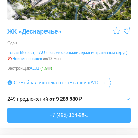
54,28
–
88,2
м²
19
предложений
ЖК «Деснаречье»
Сдан
Новая Москва
,
НАО (Новомосковский административный округ)
Новомосковская
13 мин.
Застройщик
А101
(
4,9
)
Семейная ипотека от компании «А101»
249
предложений
от
9 289 980 ₽
Студии
от
9 289 980 ₽
+7 (495) 134-98-..
20,2
–
33,3
м²
14
предложений
1-комн. кв.
от
11 467 530 ₽