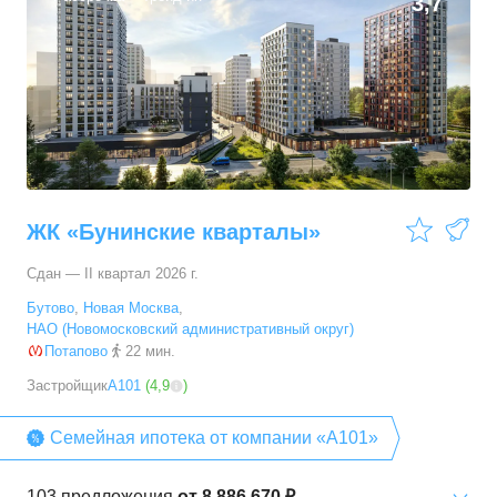
3,7
ЖК «Бунинские кварталы»
Сдан — II квартал 2026 г.
Бутово
,
Новая Москва
,
НАО (Новомосковский административный округ)
Потапово
22 мин.
Застройщик
А101
(
4,9
)
Семейная ипотека от компании «А101»
103
предложения
от
8 886 670 ₽