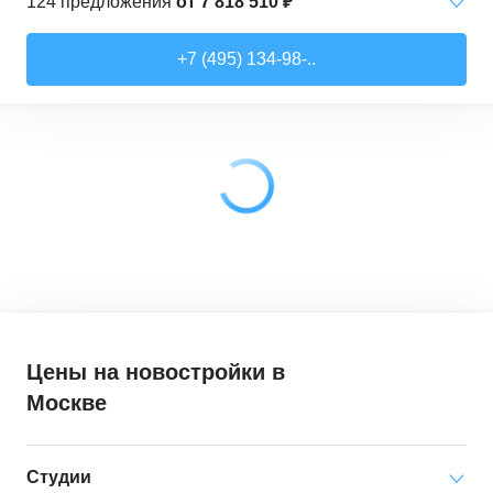
124
предложения
от
7 818 510 ₽
Студии
от
7 818 510 ₽
+7 (495) 134-98-..
21,52
–
28,99
м²
17
предложений
1-комн. кв.
от
9 079 910 ₽
28,6
–
44,16
м²
62
предложения
2-комн. кв.
от
12 322 100 ₽
41,46
–
79,27
м²
33
предложения
3-комн. кв.
от
18 907 030 ₽
72,9
–
97,93
м²
12
предложений
Цены на новостройки
в
Москве
Студии