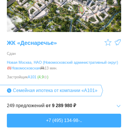
3-комн. кв.
от
9 786 520 ₽
54,28
–
88,2
м²
19
предложений
ЖК «Деснаречье»
Сдан
Новая Москва
,
НАО (Новомосковский административный округ)
Новомосковская
13 мин.
Застройщик
А101
(
4,9
)
Семейная ипотека от компании «А101»
249
предложений
от
9 289 980 ₽
Студии
от
9 289 980 ₽
+7 (495) 134-98-..
20,2
–
33,3
м²
14
предложений