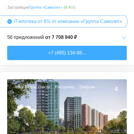
Застройщик
Группа «Самолет»
(
4,4
)
IT-ипотека от 6% от компании «Группа Самолет»
56
предложений
от
7 708 940 ₽
Студии
от
7 708 940 ₽
+7 (495) 134-98-..
22,54
–
27,57
м²
3
предложения
1-комн. кв.
от
9 474 980 ₽
34,71
–
49,54
м²
22
предложения
ЖК в Белом списке
Рассрочка
Трейд-ин
4
2-комн. кв.
от
13 359 260 ₽
50,6
–
60,29
м²
9
предложений
3-комн. кв.
от
16 491 230 ₽
74,3
–
94,8
м²
22
предложения