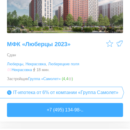
МФК «Люберцы 2023»
Сдан
Люберцы
,
Некрасовка
,
Люберецкие поля
Некрасовка
18 мин.
Застройщик
Группа «Самолет»
(
4,4
)
IT-ипотека от 6% от компании «Группа Самолет»
+7 (495) 134-98-..