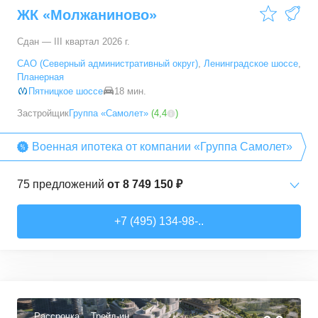
ЖК «Молжаниново»
66,6
–
89,3
м²
5
предложений
Сдан — III квартал 2026 г.
5+ комн. кв.
от
23 392 790 ₽
САО (Северный административный округ)
,
Ленинградское шоссе
,
94,7
–
94,7
м²
1
предложение
Планерная
Пятницкое шоссе
18 мин.
Застройщик
Группа «Самолет»
(
4,4
)
Военная ипотека от компании «Группа Самолет»
75
предложений
от
8 749 150 ₽
Студии
от
8 749 150 ₽
+7 (495) 134-98-..
22,26
–
38,26
м²
13
предложений
1-комн. кв.
от
10 912 300 ₽
32,74
–
49,35
м²
40
предложений
Рассрочка
Трейд-ин