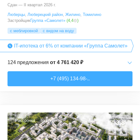
Сдан — II квартал 2026 г.
Люберцы
,
Люберецкий район
,
Жилино
,
Томилино
Застройщик
Группа «Самолет»
(
4,4
)
с меблировкой
с видом на воду
IT-ипотека от 6% от компании «Группа Самолет»
124
предложения
от
4 761 420 ₽
Студии
от
6 369 830 ₽
+7 (495) 134-98-..
22,28
–
31,6
м²
12
предложений
1-комн. кв.
от
4 761 420 ₽
22,82
–
54,3
м²
64
предложения
Рассрочка
Трейд-ин
3,8
2-комн. кв.
от
5 825 910 ₽
32,92
–
60,32
м²
29
предложений