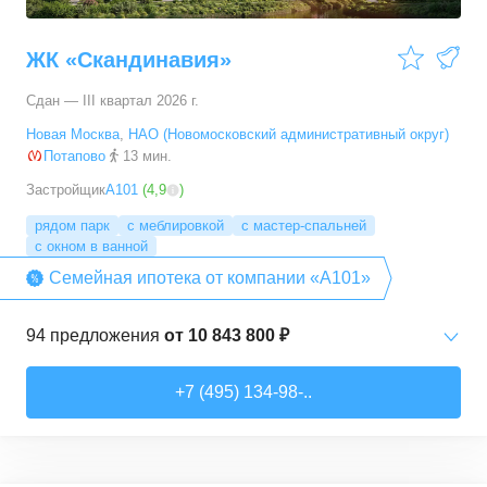
ЖК «Скандинавия»
Сдан — III квартал 2026 г.
Новая Москва
,
НАО (Новомосковский административный округ)
Потапово
13 мин.
Застройщик
А101
(
4,9
)
рядом парк
с меблировкой
с мастер-спальней
с окном в ванной
Семейная ипотека от компании «А101»
94
предложения
от
10 843 800 ₽
Студии
от
10 843 830 ₽
+7 (495) 134-98-..
20,4
–
33,5
м²
6
предложений
1-комн. кв.
от
16 052 930 ₽