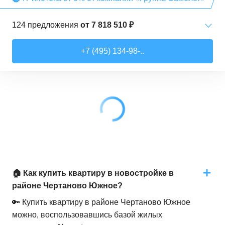
124
предложения
от
7 818 510 ₽
Студии
от
7 818 510 ₽
+7 (495) 134-98-..
21,52
–
28,99
м²
17
предложений
1-комн. кв.
от
9 079 910 ₽
28,6
–
44,16
м²
62
предложения
2-комн. кв.
от
12 322 100 ₽
41,46
–
79,27
м²
33
предложения
3-комн. кв.
от
18 907 030 ₽
🏠 Как купить квартиру в новостройке в
72,9
–
97,93
м²
12
предложений
районе Чертаново Южное?
🔑 Купить квартиру в районе Чертаново Южное
можно, воспользовавшись базой жилых