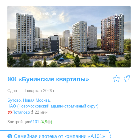
Рассрочка
Трейд-ин
3,7
ЖК «Бунинские кварталы»
Сдан — II квартал 2026 г.
Бутово
,
Новая Москва
,
НАО (Новомосковский административный округ)
Потапово
22 мин.
Застройщик
А101
(
4,9
)
Семейная ипотека от компании «А101»