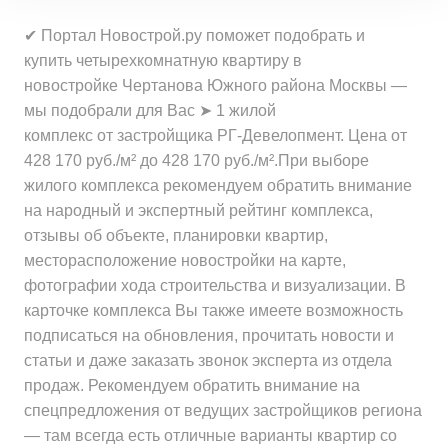
Минимальная цена
от 30 434 000 ₽
за 1 м²
Средняя цена
от 24 418 000 ₽
✔ Портал Новострой.ру поможет подобрать и
за квартиру
Минимальная цена
от 460 300 ₽
за квартиру
купить четырехкомнатную квартиру в
Средняя цена
от 552 500 ₽
за 1 м²
новостройке Чертанова Южного района Москвы —
Средняя цена
от 31 797 000 ₽
за 1 м²
Минимальная цена
от 380 100 ₽
мы подобрали для Вас ➤ 1 жилой
за квартиру
Средняя цена
от 487 000 ₽
за 1 м²
комплекс от застройщика РГ-Девелопмент. Цена от
за 1 м²
428 170 руб./м² до 428 170 руб./м².При выборе
Минимальная цена
от 379 500 ₽
жилого комплекса рекомендуем обратить внимание
Средняя цена
от 404 100 ₽
за 1 м²
на народный и экспертный рейтинг комплекса,
за 1 м²
отзывы об объекте, планировки квартир,
Средняя цена
от 401 500 ₽
месторасположение новостройки на карте,
за 1 м²
фотографии хода строительства и визуализации. В
карточке комплекса Вы также имеете возможность
подписаться на обновления, прочитать новости и
статьи и даже заказать звонок эксперта из отдела
продаж. Рекомендуем обратить внимание на
спецпредложения от ведущих застройщиков региона
— там всегда есть отличные варианты квартир со