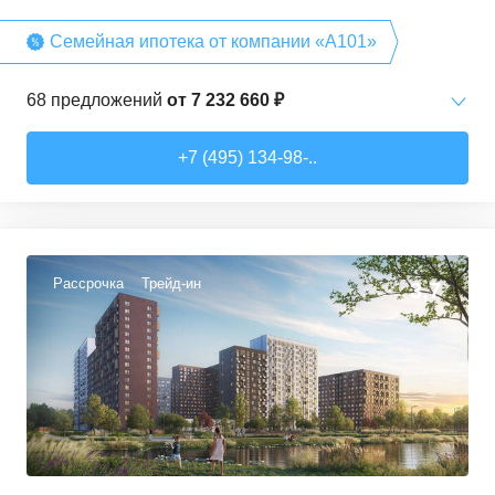
Семейная ипотека от компании «А101»
68
предложений
от
7 232 660 ₽
Студии
от
7 232 660 ₽
+7 (495) 134-98-..
20,2
–
28,3
м²
15
предложений
1-комн. кв.
от
12 378 540 ₽
35
–
36,7
м²
3
предложения
Рассрочка
Трейд-ин
3,7
2-комн. кв.
от
13 342 080 ₽
40,4
–
72,7
м²
15
предложений
3-комн. кв.
от
14 592 460 ₽
53,6
–
96,9
м²
29
предложений
4-комн. кв.
от
16 964 350 ₽