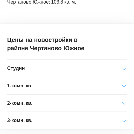
Чертаново Южное: 103,8 кв. м.
Цены на новостройки
в
районе Чертаново Южное
Студии
Минимальная цена
от 15 362 000 ₽
1-комн. кв.
за квартиру
Минимальная цена
от 17 998 000 ₽
2-комн. кв.
Средняя цена
от 16 472 000 ₽
за квартиру
за квартиру
Минимальная цена
от 22 188 000 ₽
3-комн. кв.
Средняя цена
от 19 140 000 ₽
за квартиру
Минимальная цена
от 526 300 ₽
за квартиру