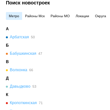
Поиск новостроек
Метро
Районы Мск
Районы МО
Локации
Округа
А
Арбатская
50
Б
Бабушкинская
47
В
Волхонка
66
Д
Давыдково
53
К
Кропоткинская
71