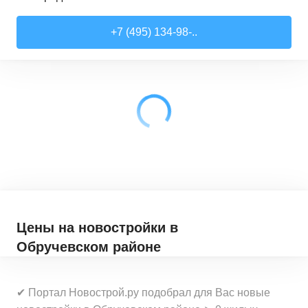
Студии
от
7 818 510 ₽
+7 (495) 134-98-..
21,52
–
28,99
м²
17
предложений
1-комн. кв.
от
9 079 910 ₽
28,6
–
44,16
м²
62
предложения
2-комн. кв.
от
12 322 100 ₽
41,46
–
79,27
м²
33
предложения
3-комн. кв.
от
18 907 030 ₽
72,9
–
97,93
м²
12
предложений
Цены на новостройки
в
Обручевском районе
✔ Портал Новострой.ру подобрал для Вас новые