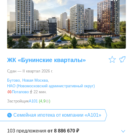
ЖК «Бунинские кварталы»
Сдан — II квартал 2026 г.
Бутово
,
Новая Москва
,
НАО (Новомосковский административный округ)
Потапово
22 мин.
Застройщик
А101
(
4,9
)
Семейная ипотека от компании «А101»
103
предложения
от
8 886 670 ₽