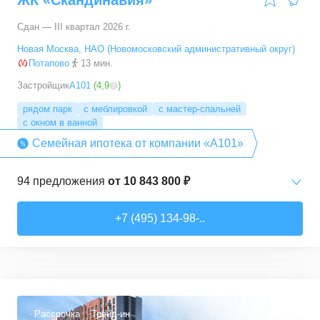
ЖК «Скандинавия»
Сдан — III квартал 2026 г.
Новая Москва
,
НАО (Новомосковский административный округ)
Потапово
13 мин.
Застройщик
А101
(
4,9
)
рядом парк
с меблировкой
с мастер-спальней
с окном в ванной
Семейная ипотека от компании «А101»
94
предложения
от
10 843 800 ₽
Студии
от
10 843 830 ₽
+7 (495) 134-98-..
20,4
–
33,5
м²
6
предложений
1-комн. кв.
от
16 052 930 ₽
29,7
–
54,9
м²
8
предложений
Рассрочка
Трейд-ин
3,6