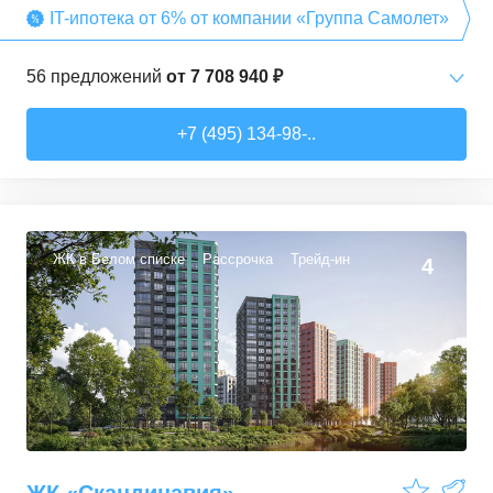
IT-ипотека от 6% от компании «Группа Самолет»
56
предложений
от
7 708 940 ₽
Студии
от
7 708 940 ₽
+7 (495) 134-98-..
22,54
–
27,57
м²
3
предложения
1-комн. кв.
от
9 474 980 ₽
34,71
–
49,54
м²
22
предложения
ЖК в Белом списке
Рассрочка
Трейд-ин
4
2-комн. кв.
от
13 359 260 ₽
50,6
–
60,29
м²
9
предложений
3-комн. кв.
от
16 491 230 ₽
74,3
–
94,8
м²
22
предложения