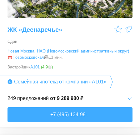
ЖК «Деснаречье»
Сдан
Новая Москва
,
НАО (Новомосковский административный округ)
Новомосковская
13 мин.
Застройщик
А101
(
4,9
)
Семейная ипотека от компании «А101»
249
предложений
от
9 289 980 ₽
Студии
от
9 289 980 ₽
+7 (495) 134-98-..
20,2
–
33,3
м²
14
предложений
1-комн. кв.
от
11 467 530 ₽