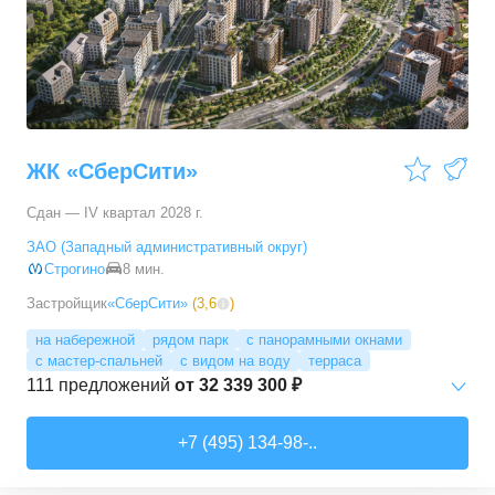
3-комн. кв.
от
17 498 090 ₽
76,45
–
81,28
м²
11
предложений
4-комн. кв.
от
24 367 690 ₽
100,1
–
100,1
м²
1
предложение
ЖК «СберСити»
Сдан — IV квартал 2028 г.
ЗАО (Западный административный округ)
Строгино
8 мин.
Застройщик
«СберСити»
(
3,6
)
на набережной
рядом парк
с панорамными окнами
с мастер-спальней
с видом на воду
терраса
111
предложений
от
32 339 300 ₽
Студии
от
52 215 150 ₽
+7 (495) 134-98-..
65,87
–
74,36
м²
2
предложения