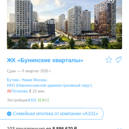
3,7
ЖК «Бунинские кварталы»
Сдан — II квартал 2026 г.
Бутово
,
Новая Москва
,
НАО (Новомосковский административный округ)
Потапово
22 мин.
Застройщик
А101
(
4,9
)
Семейная ипотека от компании «А101»
103
предложения
от
8 886 670 ₽