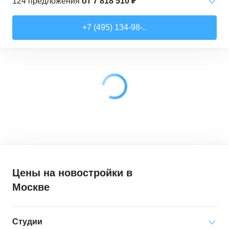
124
предложения
от
7 818 510 ₽
Студии
от
7 818 510 ₽
+7 (495) 134-98-..
21,52
–
28,99
м²
17
предложений
1-комн. кв.
от
9 079 910 ₽
28,6
–
44,16
м²
62
предложения
2-комн. кв.
от
12 322 100 ₽
41,46
–
79,27
м²
33
предложения
3-комн. кв.
от
18 907 030 ₽
72,9
–
97,93
м²
12
предложений
Цены на новостройки
в
Москве
Студии