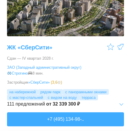
3-комн. кв.
от
17 498 090 ₽
76,45
–
81,28
м²
11
предложений
4-комн. кв.
от
24 367 690 ₽
100,1
–
100,1
м²
1
предложение
ЖК «СберСити»
Сдан — IV квартал 2028 г.
ЗАО (Западный административный округ)
Строгино
8 мин.
Застройщик
«СберСити»
(
3,6
)
на набережной
рядом парк
с панорамными окнами
с мастер-спальней
с видом на воду
терраса
111
предложений
от
32 339 300 ₽
Студии
от
52 215 150 ₽
+7 (495) 134-98-..
65,87
–
74,36
м²
2
предложения