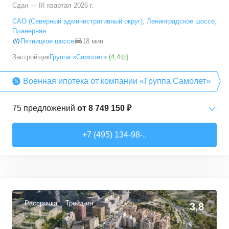
Сдан — III квартал 2026 г.
5+ комн. кв.
от
23 392 790 ₽
САО (Северный административный округ)
,
Ленинградское шоссе
,
94,7
–
94,7
м²
1
предложение
Планерная
Пятницкое шоссе
18 мин.
Застройщик
Группа «Самолет»
(
4,4
)
Военная ипотека от компании «Группа Самолет»
75
предложений
от
8 749 150 ₽
Студии
от
8 749 150 ₽
+7 (495) 134-98-..
22,26
–
38,26
м²
13
предложений
1-комн. кв.
от
10 912 300 ₽
32,74
–
49,35
м²
40
предложений
Рассрочка
Трейд-ин
3,8
2-комн. кв.
от
13 372 380 ₽
53,05
–
62,7
м²
10
предложений