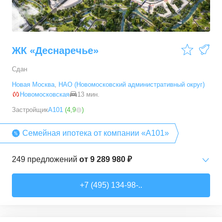
54,28
–
88,2
м²
19
предложений
ЖК «Деснаречье»
Сдан
Новая Москва
,
НАО (Новомосковский административный округ)
Новомосковская
13 мин.
Застройщик
А101
(
4,9
)
Семейная ипотека от компании «А101»
249
предложений
от
9 289 980 ₽
Студии
от
9 289 980 ₽
+7 (495) 134-98-..
20,2
–
33,3
м²
14
предложений
1-комн. кв.
от
11 467 530 ₽