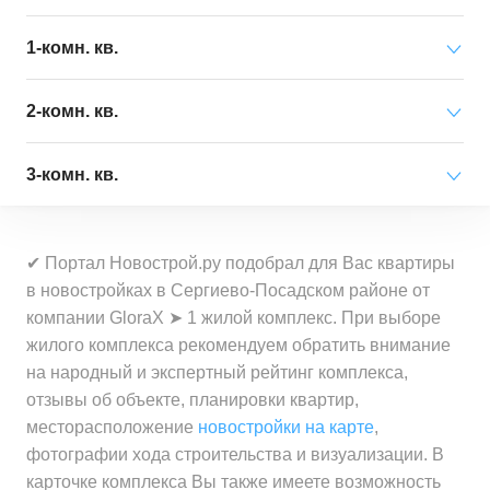
Минимальная цена
от 2 722 000 ₽
1-комн. кв.
за квартиру
Минимальная цена
от 2 445 000 ₽
2-комн. кв.
Средняя цена
от 13 574 000 ₽
за квартиру
за квартиру
Минимальная цена
от 3 598 000 ₽
3-комн. кв.
Средняя цена
от 22 036 000 ₽
за квартиру
Минимальная цена
от 130 700 ₽
за квартиру
Минимальная цена
от 4 355 000 ₽
за 1 м²
Средняя цена
от 36 276 000 ₽
✔ Портал Новострой.ру подобрал для Вас квартиры
за квартиру
Минимальная цена
от 68 600 ₽
за квартиру
в новостройках в Сергиево-Посадском районе от
Средняя цена
от 491 400 ₽
за 1 м²
компании GloraX ➤ 1 жилой комплекс. При выборе
Средняя цена
от 67 527 000 ₽
за 1 м²
Минимальная цена
от 70 000 ₽
жилого комплекса рекомендуем обратить внимание
за квартиру
Средняя цена
от 487 000 ₽
за 1 м²
на народный и экспертный рейтинг комплекса,
за 1 м²
отзывы об объекте, планировки квартир,
Минимальная цена
от 65 000 ₽
месторасположение
новостройки на карте
,
Средняя цена
от 510 600 ₽
за 1 м²
фотографии хода строительства и визуализации. В
за 1 м²
карточке комплекса Вы также имеете возможность