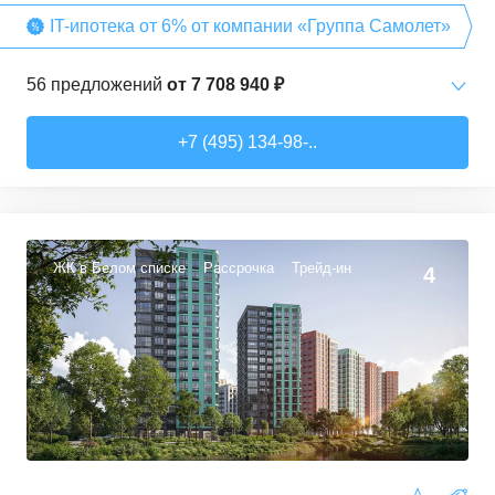
IT-ипотека от 6% от компании «Группа Самолет»
56
предложений
от
7 708 940 ₽
Студии
от
7 708 940 ₽
+7 (495) 134-98-..
22,54
–
27,57
м²
3
предложения
1-комн. кв.
от
9 474 980 ₽
34,71
–
49,54
м²
22
предложения
ЖК в Белом списке
Рассрочка
Трейд-ин
4
2-комн. кв.
от
13 359 260 ₽
50,6
–
60,29
м²
9
предложений
3-комн. кв.
от
16 491 230 ₽
74,3
–
94,8
м²
22
предложения