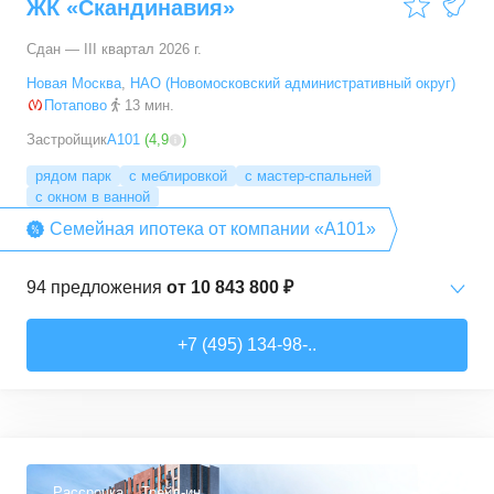
ЖК «Скандинавия»
Сдан — III квартал 2026 г.
Новая Москва
,
НАО (Новомосковский административный округ)
Потапово
13 мин.
Застройщик
А101
(
4,9
)
рядом парк
с меблировкой
с мастер-спальней
с окном в ванной
Семейная ипотека от компании «А101»
94
предложения
от
10 843 800 ₽
Студии
от
10 843 830 ₽
+7 (495) 134-98-..
20,4
–
33,5
м²
6
предложений
1-комн. кв.
от
16 052 930 ₽
29,7
–
54,9
м²
8
предложений
Рассрочка
Трейд-ин