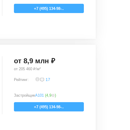
+7 (495) 134-98-..
от
8,9
млн ₽
от
205 460 ₽/м²
3,7
17
Рейтинг:
Застройщик
А101
(
4,9
)
+7 (495) 134-98-..