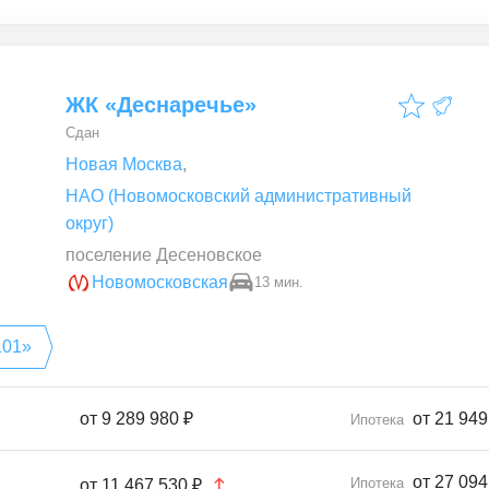
ЖК «Деснаречье»
Сдан
Новая Москва
,
НАО (Новомосковский административный
округ)
поселение Десеновское
Новомосковская
13 мин.
101»
от
9 289 980 ₽
от 21 949
Ипотека
от 27 094
Ипотека
от
11 467 530 ₽