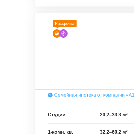
Рассрочка
Семейная ипотека от компании «А
Студии
20,2
–
33,3
м²
1-комн. кв.
32,2
–
60,2
м²