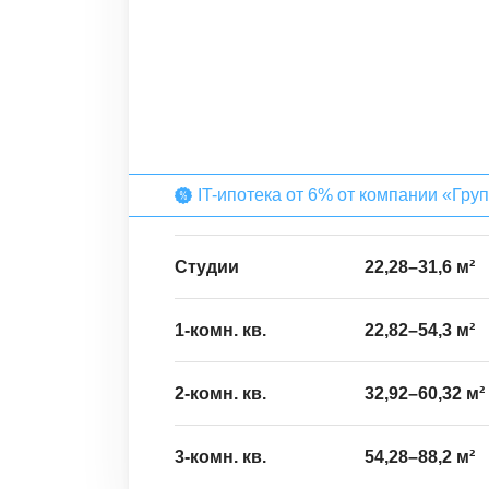
IT-ипотека от 6% от компании «Гру
Студии
22,28
–
31,6
м²
1-комн. кв.
22,82
–
54,3
м²
2-комн. кв.
32,92
–
60,32
м²
3-комн. кв.
54,28
–
88,2
м²