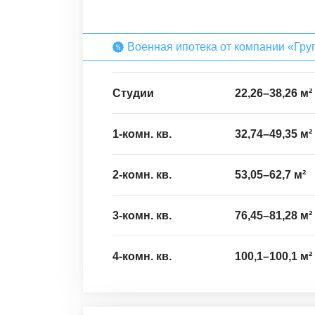
Военная ипотека от компании «Гру
Студии
22,26
–
38,26
м²
1-комн. кв.
32,74
–
49,35
м²
2-комн. кв.
53,05
–
62,7
м²
3-комн. кв.
76,45
–
81,28
м²
4-комн. кв.
100,1
–
100,1
м²