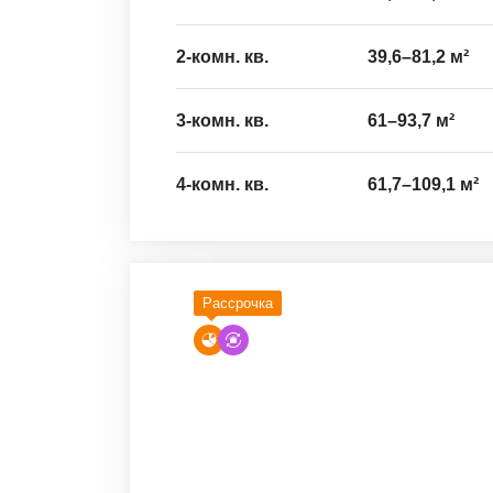
2-комн. кв.
39,6
–
81,2
м²
3-комн. кв.
61
–
93,7
м²
4-комн. кв.
61,7
–
109,1
м²
Рассрочка