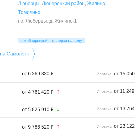
Люберцы
,
Люберецкий район
,
Жилино
,
Томилино
г.о. Люберцы, д. Жилино-1
с меблировкой
с видом на воду
ппа Самолет»
от
6 369 830 ₽
от 15 050
Ипотека
от 11 249
Ипотека
от
4 761 420 ₽
от 13 764
Ипотека
от
5 825 910 ₽
от 23 122
Ипотека
от
9 786 520 ₽