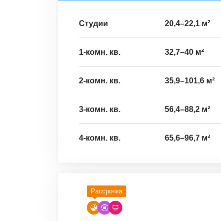
Студии
20,4
–
22,1
м²
1-комн. кв.
32,7
–
40
м²
2-комн. кв.
35,9
–
101,6
м²
3-комн. кв.
56,4
–
88,2
м²
4-комн. кв.
65,6
–
96,7
м²
Рассрочка