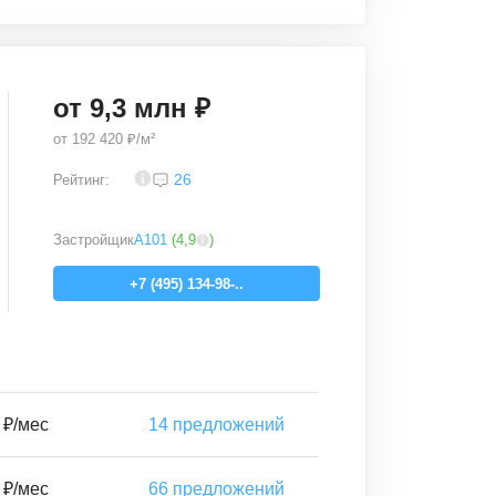
от
9,3
млн ₽
от
192 420 ₽/м²
3,8
26
Рейтинг:
Застройщик
А101
(
4,9
)
+7 (495) 134-98-..
 ₽/мес
14
предложений
 ₽/мес
66
предложений