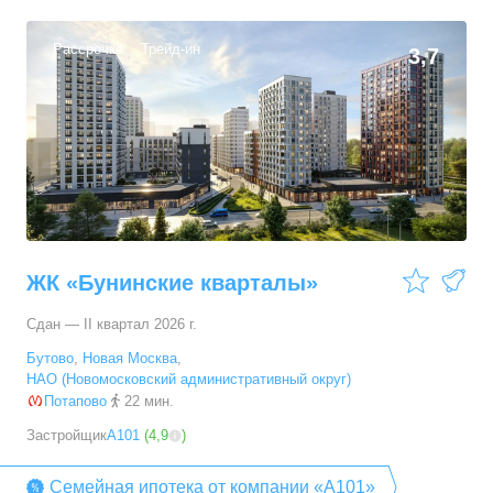
Рассрочка
Трейд-ин
3,7
ЖК «Бунинские кварталы»
Сдан — II квартал 2026 г.
Бутово
,
Новая Москва
,
НАО (Новомосковский административный округ)
Потапово
22 мин.
Застройщик
А101
(
4,9
)
Семейная ипотека от компании «А101»