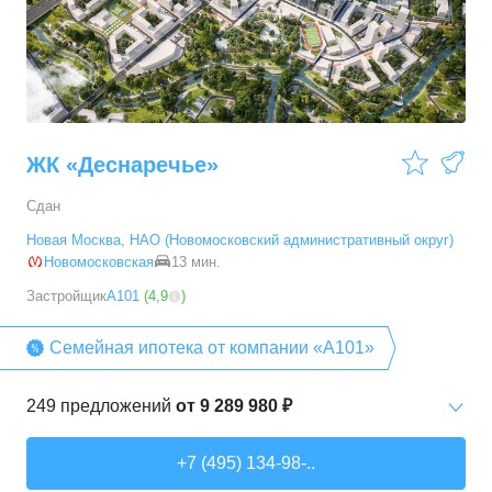
3-комн. кв.
от
9 786 520 ₽
54,28
–
88,2
м²
19
предложений
ЖК «Деснаречье»
Сдан
Новая Москва
,
НАО (Новомосковский административный округ)
Новомосковская
13 мин.
Застройщик
А101
(
4,9
)
Семейная ипотека от компании «А101»
249
предложений
от
9 289 980 ₽
Студии
от
9 289 980 ₽
+7 (495) 134-98-..
20,2
–
33,3
м²
14
предложений