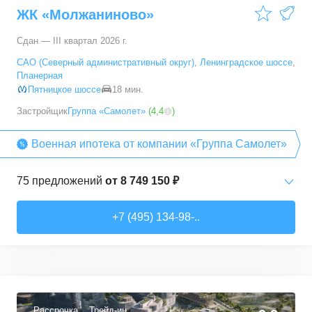
ЖК «Молжаниново»
66,6
–
89,3
м²
5
предложений
Сдан — III квартал 2026 г.
5+ комн. кв.
от
23 392 790 ₽
САО (Северный административный округ)
,
Ленинградское шоссе
,
94,7
–
94,7
м²
1
предложение
Планерная
Пятницкое шоссе
18 мин.
Застройщик
Группа «Самолет»
(
4,4
)
Военная ипотека от компании «Группа Самолет»
75
предложений
от
8 749 150 ₽
Студии
от
8 749 150 ₽
+7 (495) 134-98-..
22,26
–
38,26
м²
13
предложений
1-комн. кв.
от
10 912 300 ₽
32,74
–
49,35
м²
40
предложений
Рассрочка
Трейд-ин