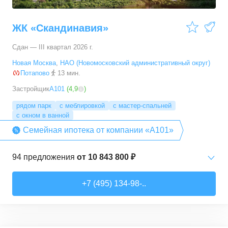
ЖК «Скандинавия»
Сдан — III квартал 2026 г.
Новая Москва
,
НАО (Новомосковский административный округ)
Потапово
13 мин.
Застройщик
А101
(
4,9
)
рядом парк
с меблировкой
с мастер-спальней
с окном в ванной
Семейная ипотека от компании «А101»
94
предложения
от
10 843 800 ₽
Студии
от
10 843 830 ₽
+7 (495) 134-98-..
20,4
–
33,5
м²
6
предложений
1-комн. кв.
от
16 052 930 ₽