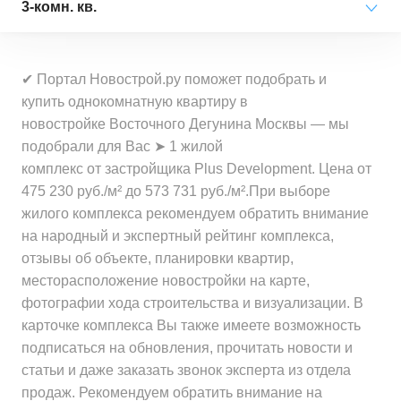
Минимальная цена
от 32 832 000 ₽
3-комн. кв.
Средняя цена
от 31 654 000 ₽
за квартиру
Минимальная цена
от 475 200 ₽
за квартиру
Минимальная цена
от 14 769 000 ₽
за 1 м²
Средняя цена
от 37 605 000 ₽
✔ Портал Новострой.ру поможет подобрать и
за квартиру
Минимальная цена
от 402 900 ₽
за квартиру
купить однокомнатную квартиру в
Средняя цена
от 515 700 ₽
за 1 м²
новостройке Восточного Дегунина Москвы — мы
Средняя цена
от 18 623 000 ₽
за 1 м²
Минимальная цена
от 415 700 ₽
подобрали для Вас ➤ 1 жилой
за квартиру
Средняя цена
от 472 400 ₽
за 1 м²
комплекс от застройщика Plus Development. Цена от
за 1 м²
475 230 руб./м² до 573 731 руб./м².При выборе
Минимальная цена
от 516 400 ₽
жилого комплекса рекомендуем обратить внимание
Средняя цена
от 465 200 ₽
за 1 м²
на народный и экспертный рейтинг комплекса,
за 1 м²
отзывы об объекте, планировки квартир,
Средняя цена
от 605 900 ₽
месторасположение новостройки на карте,
за 1 м²
фотографии хода строительства и визуализации. В
карточке комплекса Вы также имеете возможность
подписаться на обновления, прочитать новости и
статьи и даже заказать звонок эксперта из отдела
продаж. Рекомендуем обратить внимание на