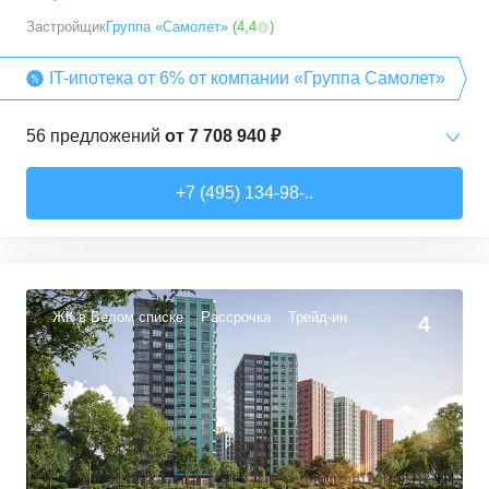
Застройщик
Группа «Самолет»
(
4,4
)
IT-ипотека от 6% от компании «Группа Самолет»
56
предложений
от
7 708 940 ₽
Студии
от
7 708 940 ₽
+7 (495) 134-98-..
22,54
–
27,57
м²
3
предложения
1-комн. кв.
от
9 474 980 ₽
34,71
–
49,54
м²
22
предложения
ЖК в Белом списке
Рассрочка
Трейд-ин
4
2-комн. кв.
от
13 359 260 ₽
50,6
–
60,29
м²
9
предложений
3-комн. кв.
от
16 491 230 ₽
74,3
–
94,8
м²
22
предложения