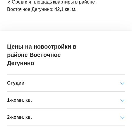
🔹Средняя площадь квартиры в районе
Восточное Дегунино: 42,1 кв. м.
Цены на новостройки
в
районе Восточное
Дегунино
Студии
Минимальная цена
от 19 519 000 ₽
1-комн. кв.
за квартиру
Минимальная цена
от 27 041 000 ₽
2-комн. кв.
Средняя цена
от 21 684 000 ₽
за квартиру
за квартиру