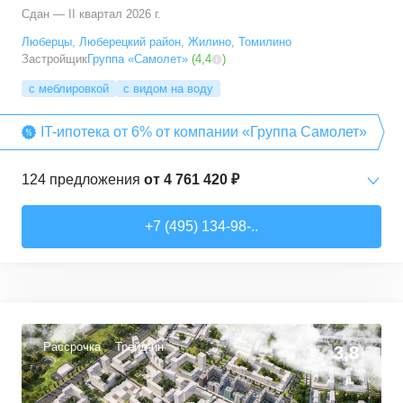
Сдан — II квартал 2026 г.
Люберцы
,
Люберецкий район
,
Жилино
,
Томилино
Застройщик
Группа «Самолет»
(
4,4
)
с меблировкой
с видом на воду
IT-ипотека от 6% от компании «Группа Самолет»
124
предложения
от
4 761 420 ₽
Студии
от
6 369 830 ₽
+7 (495) 134-98-..
22,28
–
31,6
м²
12
предложений
1-комн. кв.
от
4 761 420 ₽
22,82
–
54,3
м²
64
предложения
Рассрочка
Трейд-ин
3,8
2-комн. кв.
от
5 825 910 ₽
32,92
–
60,32
м²
29
предложений