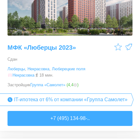
МФК «Люберцы 2023»
Сдан
Люберцы
,
Некрасовка
,
Люберецкие поля
Некрасовка
18 мин.
Застройщик
Группа «Самолет»
(
4,4
)
IT-ипотека от 6% от компании «Группа Самолет»
+7 (495) 134-98-..