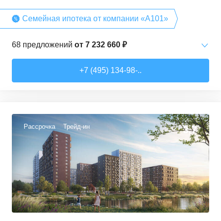
Семейная ипотека от компании «А101»
68
предложений
от
7 232 660 ₽
Студии
от
7 232 660 ₽
+7 (495) 134-98-..
20,2
–
28,3
м²
15
предложений
1-комн. кв.
от
12 378 540 ₽
35
–
36,7
м²
3
предложения
Рассрочка
Трейд-ин
3,7
2-комн. кв.
от
13 342 080 ₽
40,4
–
72,7
м²
15
предложений
3-комн. кв.
от
14 592 460 ₽
53,6
–
96,9
м²
29
предложений
4-комн. кв.
от
16 964 350 ₽