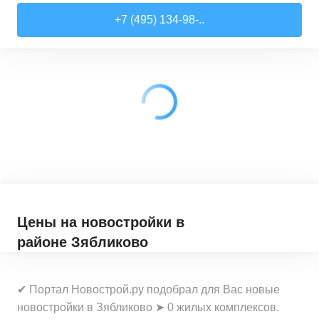
Студии
от
7 708 940 ₽
+7 (495) 134-98-..
22,54
–
27,57
м²
3
предложения
1-комн. кв.
от
9 474 980 ₽
34,71
–
49,54
м²
22
предложения
2-комн. кв.
от
13 359 260 ₽
50,6
–
60,29
м²
9
предложений
3-комн. кв.
от
16 491 230 ₽
74,3
–
94,8
м²
22
предложения
Цены на новостройки
в
районе Зябликово
✔ Портал Новострой.ру подобрал для Вас новые
новостройки в Зябликово ➤ 0 жилых комплексов.