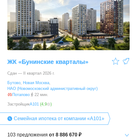
ЖК «Бунинские кварталы»
Сдан — II квартал 2026 г.
Бутово
,
Новая Москва
,
НАО (Новомосковский административный округ)
Потапово
22 мин.
Застройщик
А101
(
4,9
)
Семейная ипотека от компании «А101»
103
предложения
от
8 886 670 ₽