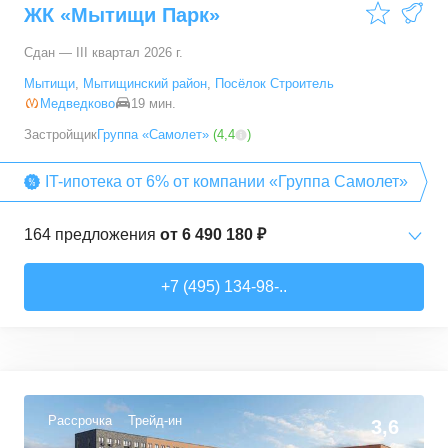
ЖК «Мытищи Парк»
121,79
–
166,68
м²
4
предложения
Сдан — III квартал 2026 г.
5+ комн. кв.
от
103 333 650 ₽
Мытищи
,
Мытищинский район
,
Посёлок Строитель
178,5
–
178,5
м²
1
предложение
Медведково
19 мин.
Застройщик
Группа «Самолет»
(
4,4
)
IT-ипотека от 6% от компании «Группа Самолет»
164
предложения
от
6 490 180 ₽
Студии
от
6 490 180 ₽
+7 (495) 134-98-..
22,82
–
27,14
м²
11
предложений
1-комн. кв.
от
7 123 690 ₽
31,4
–
48,74
м²
112
предложений
Рассрочка
Трейд-ин
3,6
2-комн. кв.
от
10 805 810 ₽