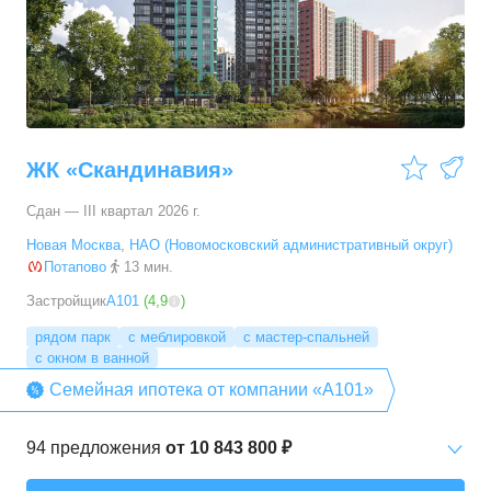
3-комн. кв.
от
14 592 460 ₽
53,6
–
96,9
м²
29
предложений
4-комн. кв.
от
16 964 350 ₽
66,6
–
89,3
м²
5
предложений
ЖК «Скандинавия»
5+ комн. кв.
от
23 392 790 ₽
Сдан — III квартал 2026 г.
94,7
–
94,7
м²
1
предложение
Новая Москва
,
НАО (Новомосковский административный округ)
Потапово
13 мин.
Застройщик
А101
(
4,9
)
рядом парк
с меблировкой
с мастер-спальней
с окном в ванной
Семейная ипотека от компании «А101»
94
предложения
от
10 843 800 ₽