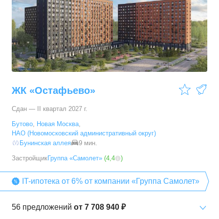
51,07
–
60,72
м²
10
предложений
3-комн. кв.
от
12 641 820 ₽
67,2
–
79,5
м²
31
предложение
ЖК «Остафьево»
Сдан — II квартал 2027 г.
Бутово
,
Новая Москва
,
НАО (Новомосковский административный округ)
Бунинская аллея
9 мин.
Застройщик
Группа «Самолет»
(
4,4
)
IT-ипотека от 6% от компании «Группа Самолет»
56
предложений
от
7 708 940 ₽