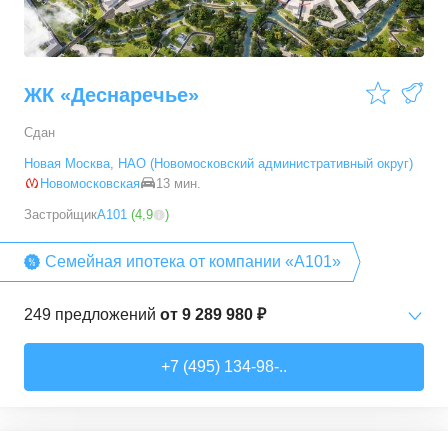
ЖК «Деснаречье»
Сдан
Новая Москва
,
НАО (Новомосковский административный округ)
Новомосковская
13 мин.
Застройщик
А101
(
4,9
)
Семейная ипотека от компании «А101»
249
предложений
от
9 289 980 ₽
Студии
от
9 289 980 ₽
+7 (495) 134-98-..
20,2
–
33,3
м²
14
предложений
1-комн. кв.
от
11 467 530 ₽