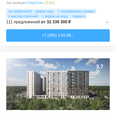
Застройщик
«СберСити»
(
3,6
)
на набережной
рядом парк
с панорамными окнами
с мастер-спальней
с видом на воду
терраса
111
предложений
от
32 339 300 ₽
Студии
от
52 215 150 ₽
+7 (495) 134-98-..
65,87
–
74,36
м²
2
предложения
1-комн. кв.
от
32 339 280 ₽
41,6
–
77,94
м²
28
предложений
Трейд-ин
IT-ипотека
3,7
2-комн. кв.
от
34 988 690 ₽
62,18
–
100,6
м²
38
предложений
3-комн. кв.
от
40 375 040 ₽
77,2
–
135,81
м²
38
предложений
4-комн. кв.
от
76 386 690 ₽