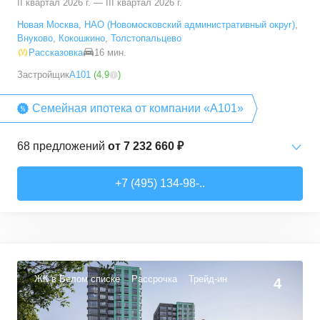
II квартал 2026 г. — III квартал 2026 г.
Новая Москва
,
НАО (Новомосковский административный округ)
,
Внуково
,
Кокошкино
,
Толстопальцево
Рассказовка
16 мин.
Застройщик
А101
(
4,9
)
Семейная ипотека от компании «А101»
68
предложений
от
7 232 660 ₽
Студии
от
7 232 660 ₽
+7 (495) 134-98-..
20,2
–
28,3
м²
15
предложений
1-комн. кв.
от
12 378 540 ₽
35
–
36,7
м²
3
предложения
ЖК в Белом списке
Рассрочка
Трейд-ин
4
2-комн. кв.
от
13 342 080 ₽
40,4
–
72,7
м²
15
предложений