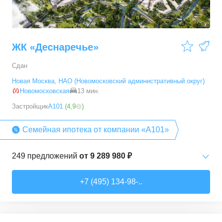
ЖК «Деснаречье»
Сдан
Новая Москва
,
НАО (Новомосковский административный округ)
Новомосковская
13 мин.
Застройщик
А101
(
4,9
)
Семейная ипотека от компании «А101»
249
предложений
от
9 289 980 ₽
Студии
от
9 289 980 ₽
+7 (495) 134-98-..
20,2
–
33,3
м²
14
предложений
1-комн. кв.
от
11 467 530 ₽