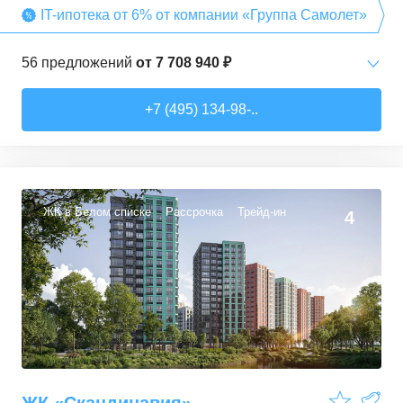
IT-ипотека от 6% от компании «Группа Самолет»
56
предложений
от
7 708 940 ₽
Студии
от
7 708 940 ₽
+7 (495) 134-98-..
22,54
–
27,57
м²
3
предложения
1-комн. кв.
от
9 474 980 ₽
34,71
–
49,54
м²
22
предложения
ЖК в Белом списке
Рассрочка
Трейд-ин
4
2-комн. кв.
от
13 359 260 ₽
50,6
–
60,29
м²
9
предложений
3-комн. кв.
от
16 491 230 ₽
74,3
–
94,8
м²
22
предложения