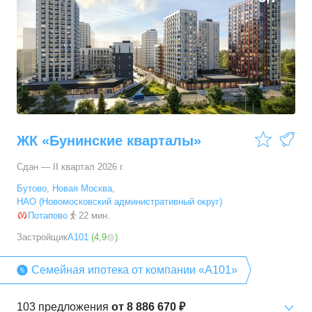
ЖК «Бунинские кварталы»
Сдан — II квартал 2026 г.
Бутово
,
Новая Москва
,
НАО (Новомосковский административный округ)
Потапово
22 мин.
Застройщик
А101
(
4,9
)
Семейная ипотека от компании «А101»
103
предложения
от
8 886 670 ₽