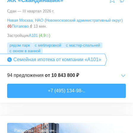
ЖК «Скандинавия»
Сдан — III квартал 2026 г.
Новая Москва
,
НАО (Новомосковский административный округ)
Потапово
13 мин.
Застройщик
А101
(
4,9
)
рядом парк
с меблировкой
с мастер-спальней
с окном в ванной
Семейная ипотека от компании «А101»
94
предложения
от
10 843 800 ₽
Студии
от
10 843 830 ₽
+7 (495) 134-98-..
20,4
–
33,5
м²
6
предложений
1-комн. кв.
от
16 052 930 ₽
29,7
–
54,9
м²
8
предложений
Рассрочка
Трейд-ин
3,6