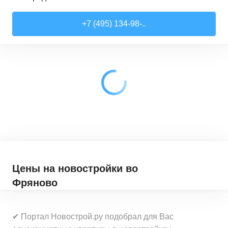
Студии
от
7 818 510 ₽
+7 (495) 134-98-..
21,52
–
28,99
м²
17
предложений
1-комн. кв.
от
9 079 910 ₽
28,6
–
44,16
м²
62
предложения
2-комн. кв.
от
12 322 100 ₽
41,46
–
79,27
м²
33
предложения
3-комн. кв.
от
18 907 030 ₽
72,9
–
97,93
м²
12
предложений
Цены на новостройки
во
Фряново
✔ Портал Новострой.ру подобрал для Вас