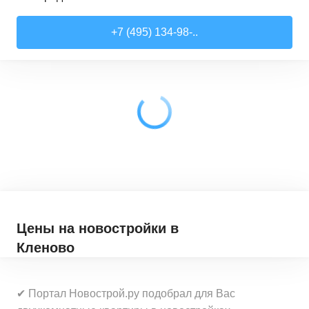
Студии
от
7 818 510 ₽
+7 (495) 134-98-..
21,52
–
28,99
м²
17
предложений
1-комн. кв.
от
9 079 910 ₽
28,6
–
44,16
м²
62
предложения
2-комн. кв.
от
12 322 100 ₽
41,46
–
79,27
м²
33
предложения
3-комн. кв.
от
18 907 030 ₽
72,9
–
97,93
м²
12
предложений
Цены на новостройки
в
Кленово
✔ Портал Новострой.ру подобрал для Вас