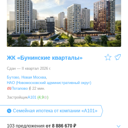
ЖК «Бунинские кварталы»
Сдан — II квартал 2026 г.
Бутово
,
Новая Москва
,
НАО (Новомосковский административный округ)
Потапово
22 мин.
Застройщик
А101
(
4,9
)
Семейная ипотека от компании «А101»
103
предложения
от
8 886 670 ₽