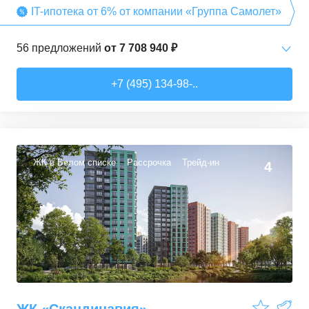
IT-ипотека от 6% от компании «Группа Самолет»
56
предложений
от
7 708 940 ₽
Студии
от
7 708 940 ₽
+7 (495) 134-98-..
22,54
–
27,57
м²
3
предложения
1-комн. кв.
от
9 474 980 ₽
34,71
–
49,54
м²
22
предложения
ЖК в Белом списке
Рассрочка
Трейд-ин
4
2-комн. кв.
от
13 359 260 ₽
50,6
–
60,29
м²
9
предложений
3-комн. кв.
от
16 491 230 ₽
74,3
–
94,8
м²
22
предложения