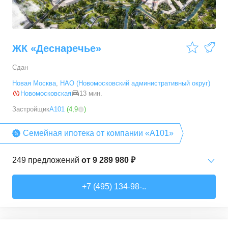
ЖК «Деснаречье»
Сдан
Новая Москва
,
НАО (Новомосковский административный округ)
Новомосковская
13 мин.
Застройщик
А101
(
4,9
)
Семейная ипотека от компании «А101»
249
предложений
от
9 289 980 ₽
Студии
от
9 289 980 ₽
+7 (495) 134-98-..
20,2
–
33,3
м²
14
предложений
1-комн. кв.
от
11 467 530 ₽