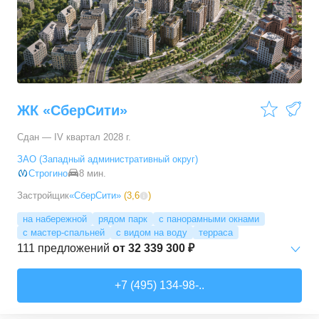
3-комн. кв.
от
17 498 090 ₽
76,45
–
81,28
м²
11
предложений
4-комн. кв.
от
24 367 690 ₽
100,1
–
100,1
м²
1
предложение
ЖК «СберСити»
Сдан — IV квартал 2028 г.
ЗАО (Западный административный округ)
Строгино
8 мин.
Застройщик
«СберСити»
(
3,6
)
на набережной
рядом парк
с панорамными окнами
с мастер-спальней
с видом на воду
терраса
111
предложений
от
32 339 300 ₽
Студии
от
52 215 150 ₽
+7 (495) 134-98-..
65,87
–
74,36
м²
2
предложения