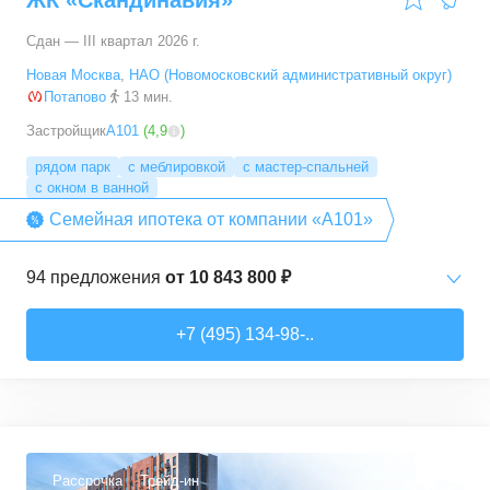
ЖК «Скандинавия»
Сдан — III квартал 2026 г.
Новая Москва
,
НАО (Новомосковский административный округ)
Потапово
13 мин.
Застройщик
А101
(
4,9
)
рядом парк
с меблировкой
с мастер-спальней
с окном в ванной
Семейная ипотека от компании «А101»
94
предложения
от
10 843 800 ₽
Студии
от
10 843 830 ₽
+7 (495) 134-98-..
20,4
–
33,5
м²
6
предложений
1-комн. кв.
от
16 052 930 ₽
29,7
–
54,9
м²
8
предложений
Рассрочка
Трейд-ин
3,6