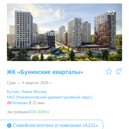
Рассрочка
Трейд-ин
3,7
ЖК «Бунинские кварталы»
Сдан — II квартал 2026 г.
Бутово
,
Новая Москва
,
НАО (Новомосковский административный округ)
Потапово
22 мин.
Застройщик
А101
(
4,9
)
Семейная ипотека от компании «А101»