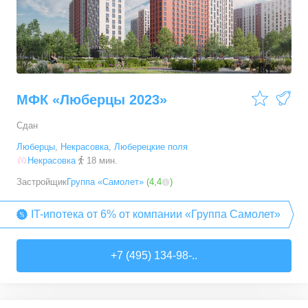
МФК «Люберцы 2023»
Сдан
Люберцы
,
Некрасовка
,
Люберецкие поля
Некрасовка
18 мин.
Застройщик
Группа «Самолет»
(
4,4
)
IT-ипотека от 6% от компании «Группа Самолет»
+7 (495) 134-98-..