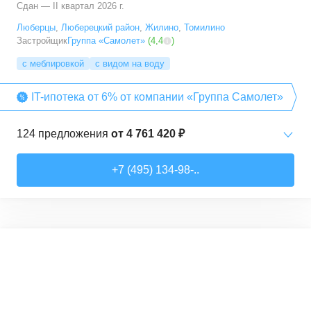
Сдан — II квартал 2026 г.
Люберцы
,
Люберецкий район
,
Жилино
,
Томилино
Застройщик
Группа «Самолет»
(
4,4
)
с меблировкой
с видом на воду
IT-ипотека от 6% от компании «Группа Самолет»
124
предложения
от
4 761 420 ₽
Студии
от
6 369 830 ₽
+7 (495) 134-98-..
22,28
–
31,6
м²
12
предложений
1-комн. кв.
от
4 761 420 ₽
22,82
–
54,3
м²
64
предложения
2-комн. кв.
от
5 825 910 ₽
32,92
–
60,32
м²
29
предложений