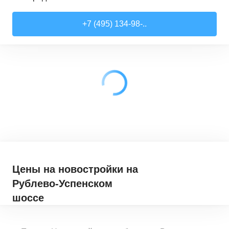
Студии
от
7 818 510 ₽
+7 (495) 134-98-..
21,52
–
28,99
м²
17
предложений
1-комн. кв.
от
9 079 910 ₽
28,6
–
44,16
м²
62
предложения
2-комн. кв.
от
12 322 100 ₽
41,46
–
79,27
м²
33
предложения
3-комн. кв.
от
18 907 030 ₽
72,9
–
97,93
м²
12
предложений
Цены на новостройки
на
Рублево-Успенском
шоссе