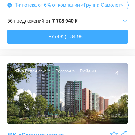
IT-ипотека от 6% от компании «Группа Самолет»
56
предложений
от
7 708 940 ₽
Студии
от
7 708 940 ₽
+7 (495) 134-98-..
22,54
–
27,57
м²
3
предложения
1-комн. кв.
от
9 474 980 ₽
34,71
–
49,54
м²
22
предложения
ЖК в Белом списке
Рассрочка
Трейд-ин
4
2-комн. кв.
от
13 359 260 ₽
50,6
–
60,29
м²
9
предложений
3-комн. кв.
от
16 491 230 ₽
74,3
–
94,8
м²
22
предложения