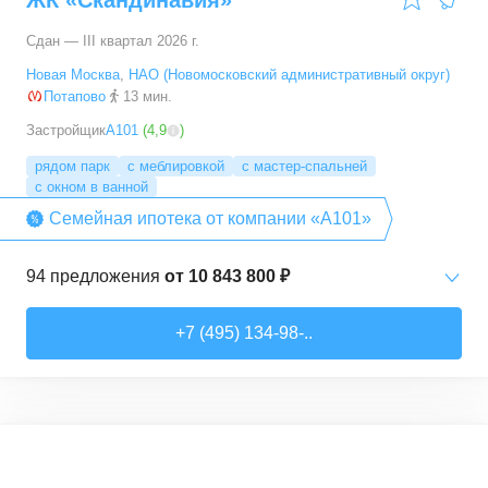
ЖК «Скандинавия»
Сдан — III квартал 2026 г.
Новая Москва
,
НАО (Новомосковский административный округ)
Потапово
13 мин.
Застройщик
А101
(
4,9
)
рядом парк
с меблировкой
с мастер-спальней
с окном в ванной
Семейная ипотека от компании «А101»
94
предложения
от
10 843 800 ₽
Студии
от
10 843 830 ₽
+7 (495) 134-98-..
20,4
–
33,5
м²
6
предложений
1-комн. кв.
от
16 052 930 ₽
29,7
–
54,9
м²
8
предложений
Рассрочка
Трейд-ин
3,6