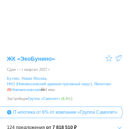
2-комн. кв.
от
16 956 580 ₽
35,8
–
85,2
м²
38
предложений
3-комн. кв.
от
20 703 690 ₽
55,6
–
97,8
м²
19
предложений
4-комн. кв.
от
21 565 130 ₽
65
–
120,8
м²
23
предложения
ЖК «ЭкоБунино»
Сдан — I квартал 2027 г.
Бутово
,
Новая Москва
,
НАО (Новомосковский административный округ)
,
Ямонтово
Новомосковская
4 мин.
Застройщик
Группа «Самолет»
(
4,4
)
IT-ипотека от 6% от компании «Группа Самолет»
124
предложения
от
7 818 510 ₽