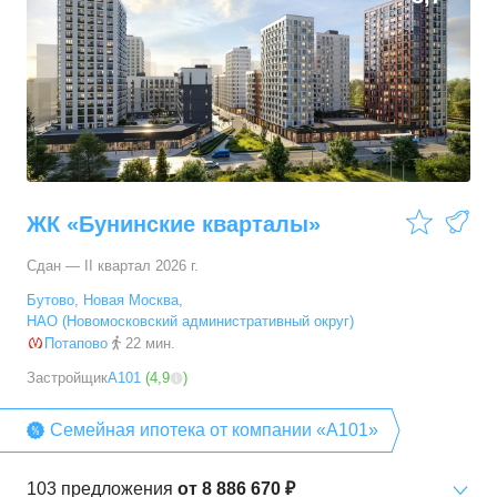
ЖК «Бунинские кварталы»
Сдан — II квартал 2026 г.
Бутово
,
Новая Москва
,
НАО (Новомосковский административный округ)
Потапово
22 мин.
Застройщик
А101
(
4,9
)
Семейная ипотека от компании «А101»
103
предложения
от
8 886 670 ₽