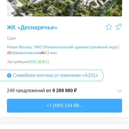
ЖК «Деснаречье»
Сдан
Новая Москва
,
НАО (Новомосковский административный округ)
Новомосковская
13 мин.
Застройщик
А101
(
4,9
)
Семейная ипотека от компании «А101»
249
предложений
от
9 289 980 ₽
Студии
от
9 289 980 ₽
+7 (495) 134-98-..
20,2
–
33,3
м²
14
предложений
1-комн. кв.
от
11 467 530 ₽