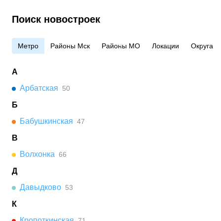
Поиск новостроек
Метро
Районы Мск
Районы МО
Локации
Округа
А
Арбатская
50
Б
Бабушкинская
47
В
Волхонка
66
Д
Давыдково
53
К
Кропоткинская
71