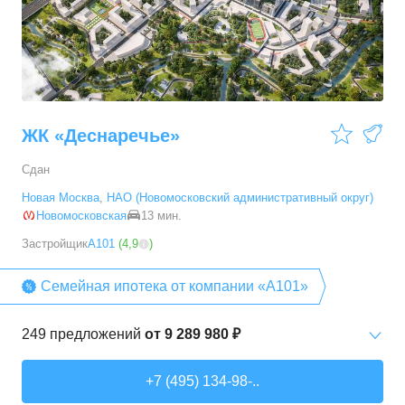
3-комн. кв.
от
9 786 520 ₽
54,28
–
88,2
м²
19
предложений
ЖК «Деснаречье»
Сдан
Новая Москва
,
НАО (Новомосковский административный округ)
Новомосковская
13 мин.
Застройщик
А101
(
4,9
)
Семейная ипотека от компании «А101»
249
предложений
от
9 289 980 ₽
Студии
от
9 289 980 ₽
+7 (495) 134-98-..
20,2
–
33,3
м²
14
предложений