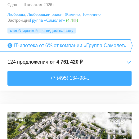
Сдан — II квартал 2026 г.
Люберцы
,
Люберецкий район
,
Жилино
,
Томилино
Застройщик
Группа «Самолет»
(
4,4
)
с меблировкой
с видом на воду
IT-ипотека от 6% от компании «Группа Самолет»
124
предложения
от
4 761 420 ₽
Студии
от
6 369 830 ₽
+7 (495) 134-98-..
22,28
–
31,6
м²
12
предложений
1-комн. кв.
от
4 761 420 ₽
22,82
–
54,3
м²
64
предложения
Рассрочка
Трейд-ин
3,8
2-комн. кв.
от
5 825 910 ₽
32,92
–
60,32
м²
29
предложений