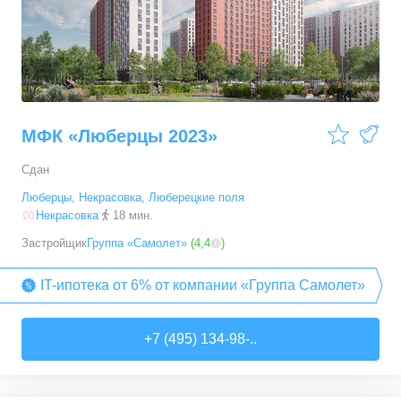
МФК «Люберцы 2023»
Сдан
Люберцы
,
Некрасовка
,
Люберецкие поля
Некрасовка
18 мин.
Застройщик
Группа «Самолет»
(
4,4
)
IT-ипотека от 6% от компании «Группа Самолет»
+7 (495) 134-98-..