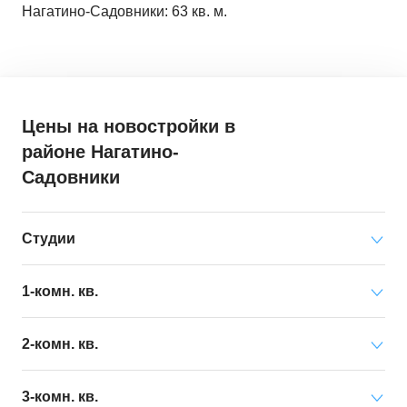
Нагатино-Садовники: 63 кв. м.
Цены на новостройки
в
районе Нагатино-
Садовники
Студии
Минимальная цена
от 24 642 000 ₽
1-комн. кв.
за квартиру
Минимальная цена
от 14 187 000 ₽
2-комн. кв.
Средняя цена
от 44 059 000 ₽
за квартиру
за квартиру
Минимальная цена
от 25 264 000 ₽
3-комн. кв.