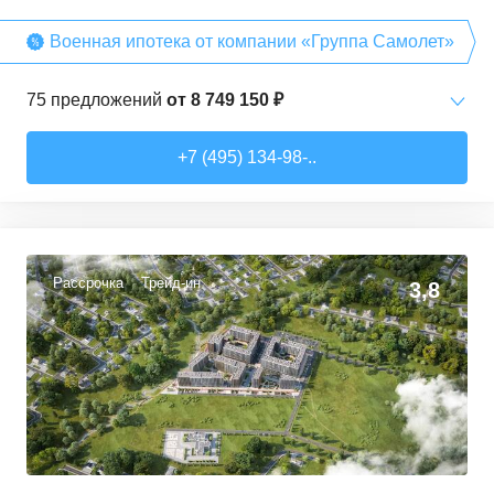
Военная ипотека от компании «Группа Самолет»
75
предложений
от
8 749 150 ₽
Студии
от
8 749 150 ₽
+7 (495) 134-98-..
22,26
–
38,26
м²
13
предложений
1-комн. кв.
от
10 912 300 ₽
32,74
–
49,35
м²
40
предложений
Рассрочка
Трейд-ин
3,8
2-комн. кв.
от
13 372 380 ₽
53,05
–
62,7
м²
10
предложений
3-комн. кв.
от
17 498 090 ₽
76,45
–
81,28
м²
11
предложений
4-комн. кв.
от
24 367 690 ₽