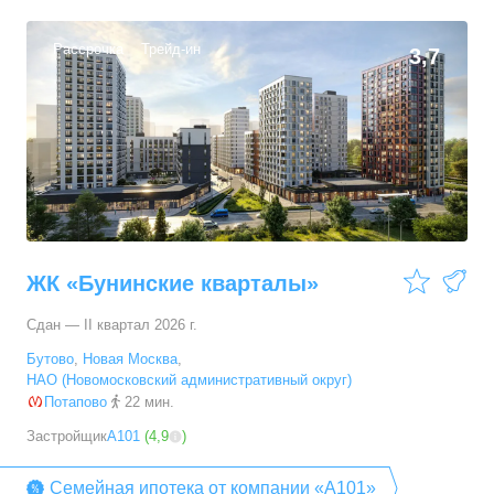
Рассрочка
Трейд-ин
3,7
ЖК «Бунинские кварталы»
Сдан — II квартал 2026 г.
Бутово
,
Новая Москва
,
НАО (Новомосковский административный округ)
Потапово
22 мин.
Застройщик
А101
(
4,9
)
Семейная ипотека от компании «А101»