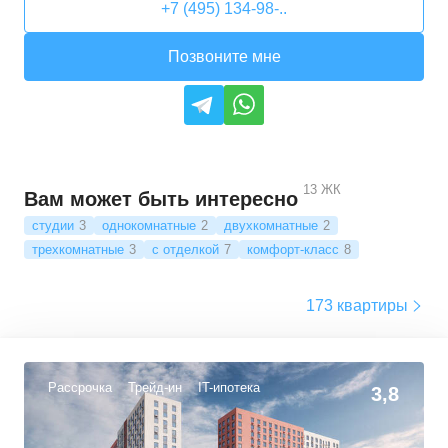
+7 (495) 134-98-..
Позвоните мне
13
ЖК
Вам может быть интересно
студии
3
однокомнатные
2
двухкомнатные
2
трехкомнатные
3
с отделкой
7
комфорт-класс
8
173 квартиры
Рассрочка
Трейд-ин
IT-ипотека
3,8