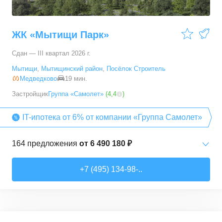
4-комн. кв.
от
76 386 690 ₽
ЖК «Мытищи Парк»
121,79
–
166,68
м²
4
предложения
Сдан — III квартал 2026 г.
5+ комн. кв.
от
103 333 650 ₽
Мытищи
,
Мытищинский район
,
Посёлок Строитель
178,5
–
178,5
м²
1
предложение
Медведково
19 мин.
Застройщик
Группа «Самолет»
(
4,4
)
IT-ипотека от 6% от компании «Группа Самолет»
164
предложения
от
6 490 180 ₽
Студии
от
6 490 180 ₽
+7 (495) 134-98-..
22,82
–
27,14
м²
11
предложений
1-комн. кв.
от
7 123 690 ₽
31,4
–
48,74
м²
112
предложений