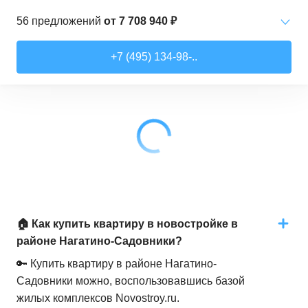
56
предложений
от
7 708 940 ₽
Студии
от
7 708 940 ₽
+7 (495) 134-98-..
22,54
–
27,57
м²
3
предложения
1-комн. кв.
от
9 474 980 ₽
34,71
–
49,54
м²
22
предложения
2-комн. кв.
от
13 359 260 ₽
50,6
–
60,29
м²
9
предложений
3-комн. кв.
от
16 491 230 ₽
🏠 Как купить квартиру в новостройке в
74,3
–
94,8
м²
22
предложения
районе Нагатино-Садовники?
🔑 Купить квартиру в районе Нагатино-
Садовники можно, воспользовавшись базой
жилых комплексов Novostroy.ru.