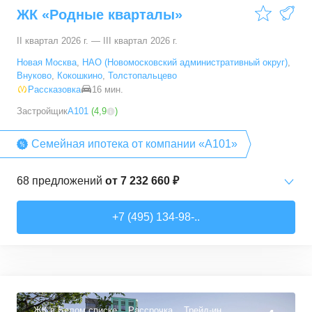
ЖК «Родные кварталы»
100,1
–
100,1
м²
1
предложение
II квартал 2026 г. — III квартал 2026 г.
Новая Москва
,
НАО (Новомосковский административный округ)
,
Внуково
,
Кокошкино
,
Толстопальцево
Рассказовка
16 мин.
Застройщик
А101
(
4,9
)
Семейная ипотека от компании «А101»
68
предложений
от
7 232 660 ₽
Студии
от
7 232 660 ₽
+7 (495) 134-98-..
20,2
–
28,3
м²
15
предложений
1-комн. кв.
от
12 378 540 ₽
35
–
36,7
м²
3
предложения
ЖК в Белом списке
Рассрочка
Трейд-ин