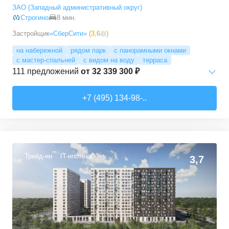
ЗАО (Западный административный округ)
Строгино
8 мин.
Застройщик
«СберСити»
(
3,6
)
на набережной
рядом парк
с панорамными окнами
с мастер-спальней
с видом на воду
терраса
111
предложений
от
32 339 300 ₽
Студии
от
52 215 150 ₽
+7 (495) 134-98-..
65,87
–
74,36
м²
2
предложения
1-комн. кв.
от
32 339 280 ₽
41,6
–
77,94
м²
28
предложений
Трейд-ин
IT-ипотека
3,7
2-комн. кв.
от
34 988 690 ₽
62,18
–
100,6
м²
38
предложений
3-комн. кв.
от
40 375 040 ₽
77,2
–
135,81
м²
38
предложений