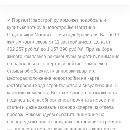
Средняя цена
от 23 553 000 ₽
за квартиру
Минимальная цена
от 402 300 ₽
за квартиру
Минимальная цена
от 30 818 000 ₽
за 1 м²
Средняя цена
от 33 748 000 ₽
✔ Портал Новострой.ру поможет подобрать и
за квартиру
Минимальная цена
от 530 500 ₽
за квартиру
купить квартиру в новостройке Нагатина-
Средняя цена
от 551 900 ₽
за 1 м²
Садовников Москвы — мы подобрали для Вас ➤ 13
Средняя цена
от 44 586 000 ₽
за 1 м²
Минимальная цена
от 532 900 ₽
жилых комплексов от 11 застройщиков. Цена от
за квартиру
Средняя цена
от 809 100 ₽
за 1 м²
402 257 руб./м² до 1 157 390 руб./м². При выборе
за 1 м²
жилого комплекса рекомендуем обратить внимание
Минимальная цена
от 461 600 ₽
на народный и экспертный рейтинг комплекса,
Средняя цена
от 753 900 ₽
за 1 м²
отзывы об объекте, планировки квартир,
за 1 м²
месторасположение новостройки на карте,
Средняя цена
от 665 700 ₽
фотографии хода строительства и визуализации. В
за 1 м²
карточке комплекса Вы также имеете возможность
подписаться на обновления, прочитать новости и
статьи и даже заказать звонок эксперта из отдела
продаж. Рекомендуем обратить внимание на
спецпредложения от ведущих застройщиков региона
— там всегда есть отличные варианты квартир со