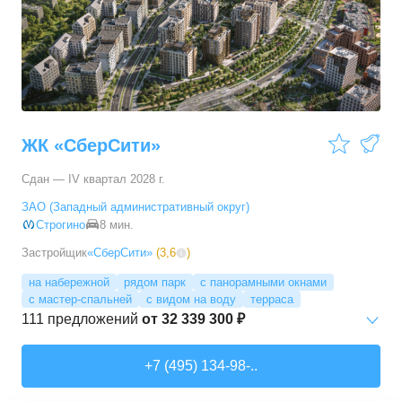
3-комн. кв.
от
17 498 090 ₽
76,45
–
81,28
м²
11
предложений
4-комн. кв.
от
24 367 690 ₽
100,1
–
100,1
м²
1
предложение
ЖК «СберСити»
Сдан — IV квартал 2028 г.
ЗАО (Западный административный округ)
Строгино
8 мин.
Застройщик
«СберСити»
(
3,6
)
на набережной
рядом парк
с панорамными окнами
с мастер-спальней
с видом на воду
терраса
111
предложений
от
32 339 300 ₽
Студии
от
52 215 150 ₽
+7 (495) 134-98-..
65,87
–
74,36
м²
2
предложения