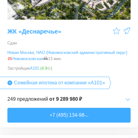
54,28
–
88,2
м²
19
предложений
ЖК «Деснаречье»
Сдан
Новая Москва
,
НАО (Новомосковский административный округ)
Новомосковская
13 мин.
Застройщик
А101
(
4,9
)
Семейная ипотека от компании «А101»
249
предложений
от
9 289 980 ₽
Студии
от
9 289 980 ₽
+7 (495) 134-98-..
20,2
–
33,3
м²
14
предложений
1-комн. кв.
от
11 467 530 ₽