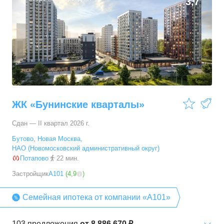
3,7
ЖК «Бунинские кварталы»
Сдан — II квартал 2026 г.
Бутово
,
Новая Москва
,
НАО (Новомосковский административный округ)
Потапово
22 мин.
Застройщик
А101
(
4,9
)
Семейная ипотека от компании «А101»
103
предложения
от
8 886 670 ₽