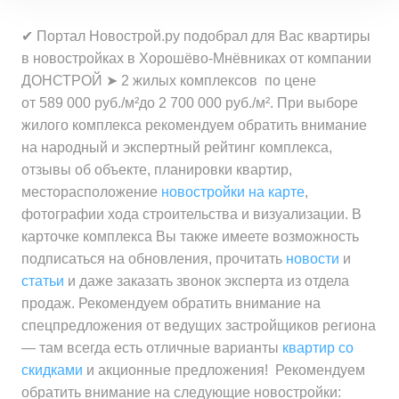
за квартиру
Минимальная цена
от 27 544 000 ₽
за 1 м²
Средняя цена
от 57 564 000 ₽
✔ Портал Новострой.ру подобрал для Вас квартиры
за квартиру
Минимальная цена
от 689 000 ₽
за квартиру
в новостройках в Хорошёво-Мнёвниках от компании
Средняя цена
от 822 600 ₽
за 1 м²
ДОНСТРОЙ ➤ 2 жилых комплексов по цене
Средняя цена
от 36 179 000 ₽
за 1 м²
Минимальная цена
от 617 200 ₽
от 589 000 руб./м²до 2 700 000 руб./м². При выборе
за квартиру
Средняя цена
от 831 200 ₽
за 1 м²
жилого комплекса рекомендуем обратить внимание
за 1 м²
на народный и экспертный рейтинг комплекса,
Минимальная цена
от 665 300 ₽
отзывы об объекте, планировки квартир,
Средняя цена
от 764 400 ₽
за 1 м²
месторасположение
новостройки на карте
,
за 1 м²
фотографии хода строительства и визуализации. В
Средняя цена
от 811 000 ₽
карточке комплекса Вы также имеете возможность
за 1 м²
подписаться на обновления, прочитать
новости
и
статьи
и даже заказать звонок эксперта из отдела
продаж. Рекомендуем обратить внимание на
спецпредложения от ведущих застройщиков региона
— там всегда есть отличные варианты
квартир со
скидками
и акционные предложения! Рекомендуем
обратить внимание на следующие новостройки: