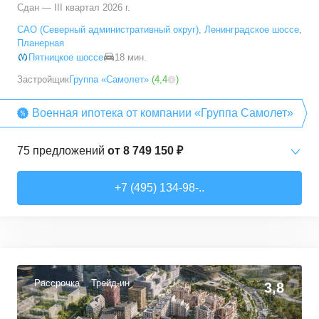
Сдан — III квартал 2026 г.
5+ комн. кв.
от
23 392 790 ₽
САО (Северный административный округ)
,
Ленинградское шоссе
,
94,7
–
94,7
м²
1
предложение
Планерная
Пятницкое шоссе
18 мин.
Застройщик
Группа «Самолет»
(
4,4
)
Военная ипотека от компании «Группа Самолет»
75
предложений
от
8 749 150 ₽
Студии
от
8 749 150 ₽
+7 (495) 134-98-..
22,26
–
38,26
м²
13
предложений
1-комн. кв.
от
10 912 300 ₽
32,74
–
49,35
м²
40
предложений
Рассрочка
Трейд-ин
3,8
2-комн. кв.
от
13 372 380 ₽
53,05
–
62,7
м²
10
предложений