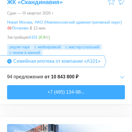
ЖК «Скандинавия»
Сдан — III квартал 2026 г.
Новая Москва
,
НАО (Новомосковский административный округ)
Потапово
13 мин.
Застройщик
А101
(
4,9
)
рядом парк
с меблировкой
с мастер-спальней
с окном в ванной
Семейная ипотека от компании «А101»
94
предложения
от
10 843 800 ₽
Студии
от
10 843 830 ₽
+7 (495) 134-98-..
20,4
–
33,5
м²
6
предложений
1-комн. кв.
от
16 052 930 ₽
29,7
–
54,9
м²
8
предложений
Рассрочка
Трейд-ин