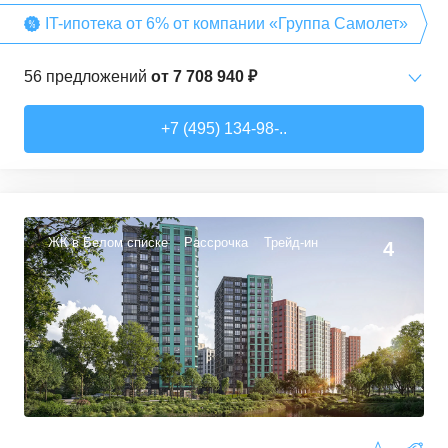
IT-ипотека от 6% от компании «Группа Самолет»
56
предложений
от
7 708 940 ₽
Студии
от
7 708 940 ₽
+7 (495) 134-98-..
22,54
–
27,57
м²
3
предложения
1-комн. кв.
от
9 474 980 ₽
34,71
–
49,54
м²
22
предложения
ЖК в Белом списке
Рассрочка
Трейд-ин
4
2-комн. кв.
от
13 359 260 ₽
50,6
–
60,29
м²
9
предложений
3-комн. кв.
от
16 491 230 ₽
74,3
–
94,8
м²
22
предложения