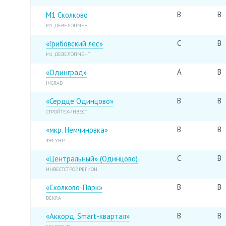
B
B
М1 Сколково
М1 ДЕВЕЛОПМЕНТ
C
B
«Грибовский лес»
М1 ДЕВЕЛОПМЕНТ
A
B
«Одинград»
INGRAD
B
B
«Сердце Одинцово»
СТРОЙТЕХИНВЕСТ
B
B
«мкр. Немчиновка»
494 УНР
C
B
«Центральный» (Одинцово)
ИНВЕСТСТРОЙРЕГИОН
B
B
«Сколково-Парк»
DEKRA
B
B
«Аккорд. Smart-квартал»