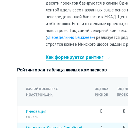
десяти проектов базируются в самом Один
лентой вдоль всех названных выше основны
непосредственной близости к МКАД. Цент
и «Сколково». Есть и отдельные проекты,
новостроек. Так, самый северный комплекс 
(
«Переделкино Ближнее»
) реализуется ря
строятся южнее Минского шоссе рядом с 
Как формируется рейтинг
Рейтинговая таблица жилых комплексов
ЖИЛОЙ КОМПЛЕКС
ОЦЕНКА
ОЦЕН
И ЗАСТРОЙЩИК
РИСКОВ
ПРОЕК
B
B
Инновация
ГРАНЕЛЬ
A
B
Одинград. Квартал Семейный