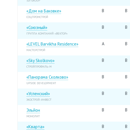
SDI GROUP
B
B
«Дом на Баковке»
СОЦПРОМСТРОЙ
B
B
«Союзный»
ГРУППА КОМПАНИЙ «ВЕКТОР»
A
B
«LEVEL Barvikha Residence»
МАСТЕРСТРОЙ
B
B
«Sky Skolkovo»
СТРОЙПРОФИЛЬ-М
B
B
«Панорама Сколково»
UPSIDE DEVELOPMENT
B
B
«Успенский»
ЭКОСТРОЙ-ИНВЕСТ
B
B
Эльйон
МОНОЛИТ
B
B
«Кварта»