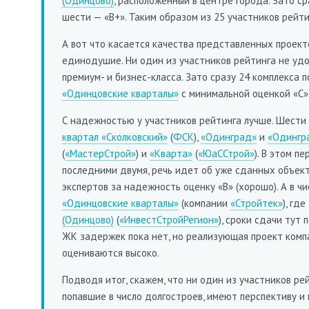
(Одинцово)
, расположенный в центре города. Зато с
шести — «В+». Таким образом из 25 участников рейти
А вот что касается качества представленных проект
единодушие. Ни один из участников рейтинга не уд
премиум- и бизнес-класса. Зато сразу 24 комплекса 
«Одинцовские кварталы»
с минимальной оценкой «С»
С надежностью у участников рейтинга лучше. Шести
квартал «Сколковский»
(
ФСК
),
«Одинград»
и
«Одингр
(
«МастерСтрой»
) и
«Кварта»
(
«ЮаССтрой»
). В этом п
последними двумя, речь идет об уже сданных объек
экспертов за надежность оценку «В» (хорошо). А в ч
«Одинцовские кварталы»
(компании
«Стройтек»
), гд
(Одинцово)
(
«ИнвестСтройРегион»
), сроки сдачи тут
ЖК задержек пока нет, но реализующая проект ком
оцениваются высоко.
Подводя итог, скажем, что ни один из участников рей
попавшие в число долгостроев, имеют перспективу и