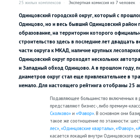
25 жилых комплексов
Экспертная комиссия из 7 человек
Одинцовский городской округ, который с прошлог
Одинцово, но и весь бывший Одинцовский район 
образование, на территории которого официаль
строительство здесь в последние лет двадцать в
части округа к МКАД, наличие крупных лесопарко
Одинцовский округ проходят нескольких автотра
и Западный обход Одинцово. А в прошлом году, п
диаметров округ стал еще привлекательнее в тр
немало. Для настоящего рейтинга отобраны 25 а
Подавляющее большинство включенных в ре
представляют бизнес-, либо премиум-клас
Сколково»
и
«Фавор»
. В основном они баз
такое же соотношение по этажности: шес
лес»
,
«Одинцовские кварталы»
,
«Фавор»
,
«
касается локаций внутри Одинцовского ок