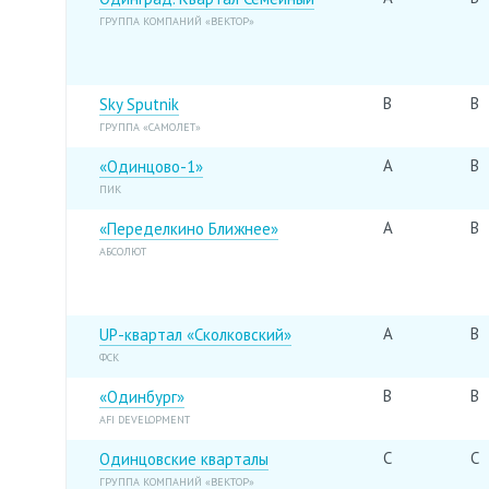
ГРУППА КОМПАНИЙ «ВЕКТОР»
B
B
Sky Sputnik
ГРУППА «САМОЛЕТ»
A
B
«Одинцово-1»
ПИК
A
B
«Переделкино Ближнее»
АБСОЛЮТ
A
B
UP-квартал «Сколковский»
ФСК
B
B
«Одинбург»
AFI DEVELOPMENT
C
C
Одинцовские кварталы
ГРУППА КОМПАНИЙ «ВЕКТОР»